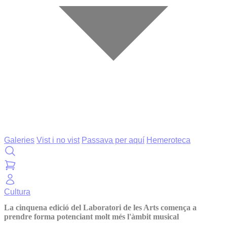
Galeries
Vist i no vist
Passava per aquí
Hemeroteca
Cultura
La cinquena edició del Laboratori de les Arts comença a
prendre forma potenciant molt més l'àmbit musical