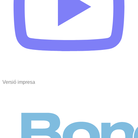
Versió impresa