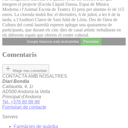
integren el projecte (Escola Líquid Dansa, Espai de Música
Moderna i l'Animal Escola de Teatre). El preu per alumne és de 115
euros. La cloenda tindrà lloc el divendres, 6 de juliol, a les 6 de la
tarda, a l'Auditori Claror de Sant Julià de Lòria. Des de l'àrea de
Cultura del comú lauredià esperen aplegar una quarantena de
participants, que durant els cinc dies de casal artístic treballaran en
els diferents espais que ofereix el centre cultural.
Permetre
Google Adsense està deshabilitat.
Comentaris
Afegir nou comentari
CONTACTA AMB NOSALTRES
Diari Bondia
Callaueta, 4, 1r
AD500 Andorra la Vella
Principat d'Andorra
Tel. +376 80 88 88
Formulari de contacte
Serveis
Farmàcies de guàrdia