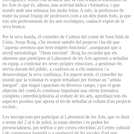
les Arts és que és, alhora, una activitat lúdica i formativa, i que
només amb una setmana fan molta feina. A més, la professora de
teatre ha posat l'equip de professors com a un dels punts forts, ja que
tots són professionals de les arts escèniques, cadascú expert de la
seva branca.
Per la seva banda, el conseller de Cultura del comú de Sant Julià de
Lòria, Josep Roig, s'ha mostrat satisfet del projecte i ha dit que
"aquesta aventura que hem emprès funciona", assegurant que a
nivell metodològic "l'hem encertat". Roig ha recordat que els
alumnes que participen al Laboratori de les Arts aprenen a treballar
en equip, a controlar les seves pròpies emocions, a gestionar els
nervis davant del públic, a conèixer-se a ells mateixos i a
desenvolupar la seva confiança. En aquest sentit, el conseller ha
insistit que la voluntat és seguir treballant per formar un "artista
integral", que tingui capacitats en diversos camps, i que el gran
objectiu del comú és continuar impulsant una oferta formativa
completa i interdisciplinària al voltant de les arts, aprofitant tots els
aspectes positius que aporta el fet de treballar al voltant d'un projecte
escènic.
Les inscripcions per participar al Laboratori de les Arts, que es durà
a terme del 2 al 6 de juliol, ja estan obertes i es poden fer
presencialment, per telèfon o per correu electrònic al Centre cultural
i de congressos lauredià o a qualsevol de les escoles d'art que