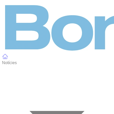
Panell de gestió de galetes
Notícies