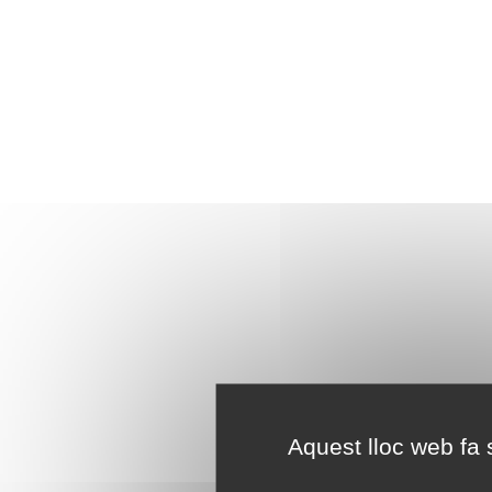
Aquest lloc web fa s