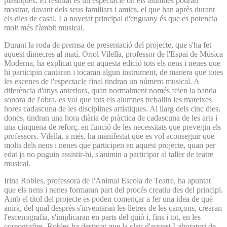
plàstiques. El resultat és un espectacle on els alumnes podran
mostrar, davant dels seus familiars i amics, el que han après durant
els dies de casal. La novetat principal d'enguany és que es potencia
molt més l'àmbit musical.
Durant la roda de premsa de presentació del projecte, que s'ha fet
aquest dimecres al matí, Oriol Vilella, professor de l'Espai de Música
Moderna, ha explicat que en aquesta edició tots els nens i nenes que
hi participin cantaran i tocaran algun instrument, de manera que totes
les escenes de l'espectacle final tindran un número musical. A
diferència d'anys anteriors, quan normalment només feien la banda
sonora de l'obra, es vol que tots els alumnes treballin les mateixes
hores cadascuna de les disciplines artístiques. Al llarg dels cinc dies,
doncs, tindran una hora diària de pràctica de cadascuna de les arts i
una cinquena de reforç, en funció de les necessitats que prevegin els
professors. Vilella, a més, ha manifestat que es vol aconseguir que
molts dels nens i nenes que participen en aquest projecte, quan per
edat ja no puguin assistir-hi, s'animin a participar al taller de teatre
musical.
Irina Robles, professora de l'Animal Escola de Teatre, ha apuntat
que els nens i nenes formaran part del procés creatiu des del principi.
Amb el títol del projecte es poden començar a fer una idea de què
anirà, del qual després s'inventaran les lletres de les cançons, crearan
l'escenografia, s'implicaran en parts del guió i, fins i tot, en les
coreografies. Robles ha destacat que la clau d'aquest Laboratori de