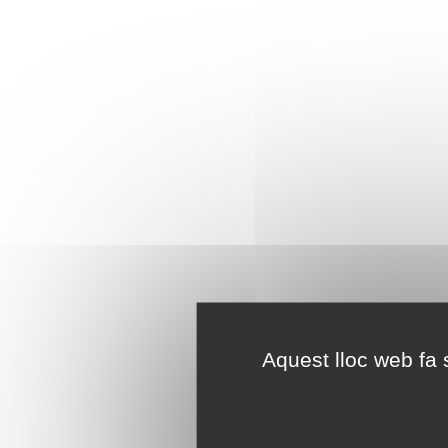
Aquest lloc web fa s