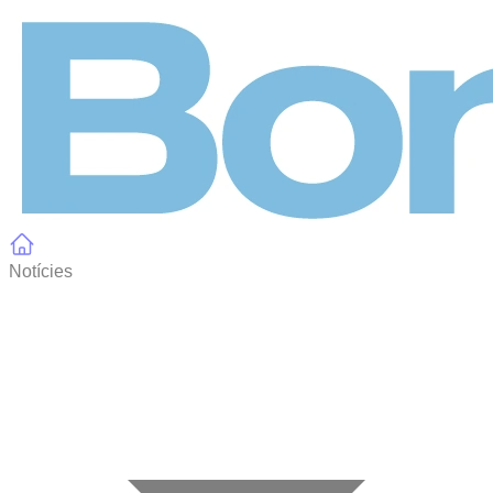
Panell de gestió de galetes
Notícies