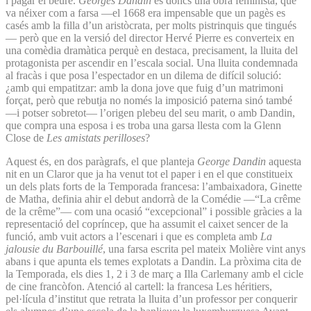
i pagar el beure.
Georges Dandin
és doncs una obra feminista, que
va néixer com a farsa —el 1668 era impensable que un pagès es
casés amb la filla d’un aristòcrata, per molts pistrinquis que tingués
— però que en la versió del director Hervé Pierre es converteix en
una comèdia dramàtica perquè en destaca, precisament, la lluita del
protagonista per ascendir en l’escala social. Una lluita condemnada
al fracàs i que posa l’espectador en un dilema de difícil solució:
¿amb qui empatitzar: amb la dona jove que fuig d’un matrimoni
forçat, però que rebutja no només la imposició paterna sinó també
—i potser sobretot— l’origen plebeu del seu marit, o amb Dandin,
que compra una esposa i es troba una garsa llesta com la Glenn
Close de
Les amistats perilloses
?
Aquest és, en dos paràgrafs, el que planteja
George Dandin
aquesta
nit en un Claror que ja ha venut tot el paper i en el que constitueix
un dels plats forts de la Temporada francesa: l’ambaixadora, Ginette
de Matha, definia ahir el debut andorrà de la Comédie —“La crême
de la crême”— com una ocasió “excepcional” i possible gràcies a la
representació del copríncep, que ha assumit el caixet sencer de la
funció, amb vuit actors a l’escenari i que es completa amb
La
jalousie du Barbouillé
, una farsa escrita pel mateix Molière vint anys
abans i que apunta els temes explotats a Dandin. La pròxima cita de
la Temporada, els dies 1, 2 i 3 de març a Illa Carlemany amb el cicle
de cine francòfon. Atenció al cartell: la francesa Les héritiers,
pel·lícula d’institut que retrata la lluita d’un professor per conquerir