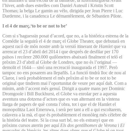
els alumnes d’una escola de la banlieue; la luxemburguesa Avant
l’hiver, amb dues estrelles com Daniel Auteuil i Kristin Scott
Thomas; la belga Le gamin au vélo, dirigida per Jean Pierre i Luc
Dardenne, i la canadenca Le démantèlement, de Sébastien Pilote.
I el 4 de març,‘to be or not to be’
Com si s’haguessin posat d’acord, que no, a la històrica estrena de la
Comédie la seguirà el 4 de març el Globe Theater, que debutarà en
aquest racó de món nostre amb la versió itinerant de
Hamlet
que va
arrencar el 23 d’abril del 2014 i que després de desfilar per 170
països i recórrer 280.000 quilòmetres abaixarà finalment el teló el
pròxim 23 d’abril al Globe de Londres, que no és l’original —
demolit el 1644— sinó una recreació inaugurada el 1997. Però
tampoc no ens posarem ara llepafils. La funció tindrà lloc de nou al
Claror, i serà probablement el més pròxim al to be or not to be
original que tindrem mai l’oportunitat de veure per aquí dalt. Com a
mínim, amb l’accent més genuí. Dirigit a quatre mans per Dominic
Dromgoole i Bill Buckhurst, el Globe va enrolar per a aquesta
aventura una dotzena d’actors que es van alternant en la vintena
llarga de papers de què consta l’obra, tot i que el de Hamlet el
monopolitza Laoi Emeruwa, i serà per tant a ell a qui escoltarem,
calavera a la mà, el que és probablement el monòleg més cèlebre de
la història del teatre. Si la cosa surt bé, no els estranyi que en
pròxims cursos aterrin per aquí
Els dos gentilhomes de Verona
i
El
mercader de Venècia
, les altres dues obres que el Globe té
on tour
.