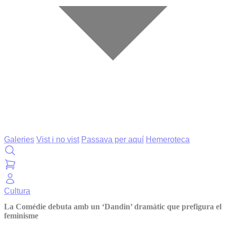
Galeries
Vist i no vist
Passava per aquí
Hemeroteca
Cultura
La Comédie debuta amb un ‘Dandin’ dramàtic que prefigura el
feminisme