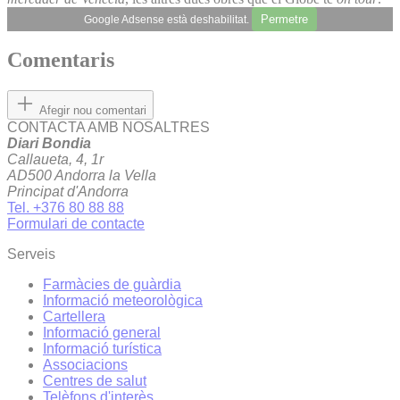
Permetre
Google Adsense està deshabilitat.
Comentaris
Afegir nou comentari
CONTACTA AMB NOSALTRES
Diari Bondia
Callaueta, 4, 1r
AD500 Andorra la Vella
Principat d'Andorra
Tel. +376 80 88 88
Formulari de contacte
Serveis
Farmàcies de guàrdia
Informació meteorològica
Cartellera
Informació general
Informació turística
Associacions
Centres de salut
Telèfons d'interès