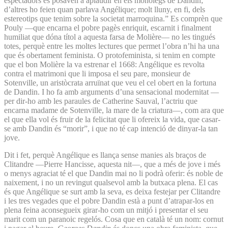
espectadors es posaven a aplaudir en els monòlegs de Dandin;
d’altres ho feien quan parlava Angélique; molt lluny, en fi, dels
estereotips que tenim sobre la societat marroquina.” Es comprèn que
Pouly —que encarna el pobre pagès enriquit, escarnit i finalment
humiliat que dóna títol a aquesta farsa de Molière— no les tingués
totes, perquè entre les moltes lectures que permet l’obra n’hi ha una
que és obertament feminista. O protofeminista, si tenim en compte
que el bon Molière la va estrenar el 1668: Angélique es revolta
contra el matrimoni que li imposa el seu pare, monsieur de
Sotenville, un aristòcrata arruïnat que veu el cel obert en la fortuna
de Dandin. I ho fa amb arguments d’una sensacional modernitat —
per dir-ho amb les paraules de Catherine Sauval, l’actriu que
encarna madame de Sotenville, la mare de la criatura—, com ara que
el que ella vol és fruir de la felicitat que li ofereix la vida, que casar-
se amb Dandin és “morir”, i que no té cap intenció de dinyar-la tan
jove.
Dit i fet, perquè Angélique es llança sense manies als braços de
Clitandre —Pierre Hancisse, aquesta nit—, que a més de jove i més
o menys agraciat té el que Dandin mai no li podrà oferir: és noble de
naixement, i no un revingut qualsevol amb la butxaca plena. El cas
és que Angélique se surt amb la seva, es deixa festejar per Clitandre
i les tres vegades que el pobre Dandin està a punt d’atrapar-los en
plena feina aconsegueix girar-ho com un mitjó i presentar el seu
marit com un paranoic regelós. Cosa que en català té un nom: cornut