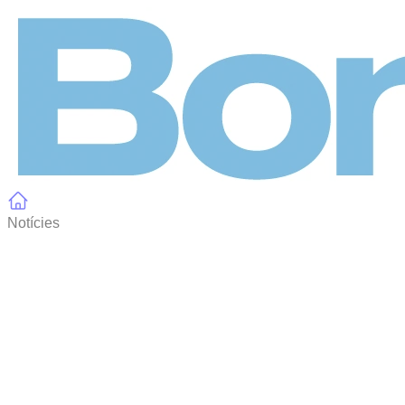
Panell de gestió de galetes
Notícies