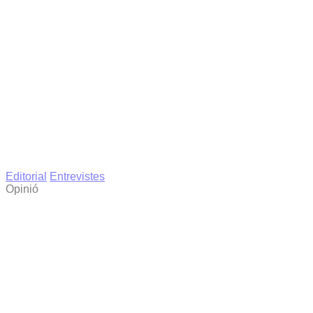
Editorial
Entrevistes
Opinió