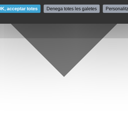
K, acceptar totes
Denega totes les galetes
Personalit