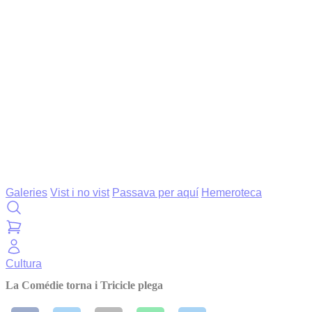
Galeries
Vist i no vist
Passava per aquí
Hemeroteca
Cultura
La Comédie torna i Tricicle plega