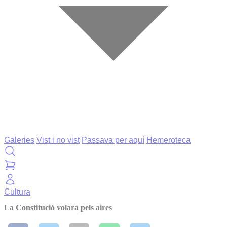
Galeries
Vist i no vist
Passava per aquí
Hemeroteca
Cultura
La Constitució volarà pels aires