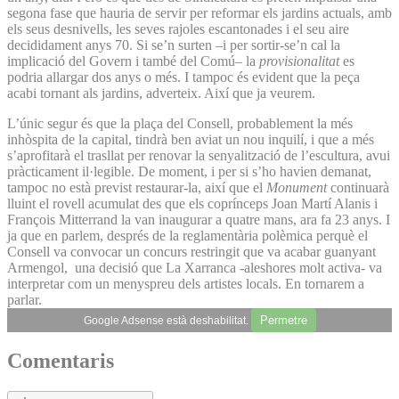
segona fase que hauria de servir per reformar els jardins actuals, amb
els seus desnivells, les seves rajoles escantonades i el seu aire
decididament anys 70. Si se’n surten –i per sortir-se’n cal la
implicació del Govern i també del Comú– la
provisionalitat
es
podria allargar dos anys o més. I tampoc és evident que la peça
acabi tornant als jardins, adverteix. Així que ja veurem.
L’únic segur és que la plaça del Consell, probablement la més
inhòspita de la capital, tindrà ben aviat un nou inquilí, i que a més
s’aprofitarà el trasllat per renovar la senyalització de l’escultura, avui
pràcticament il·legible. De moment, i per si s’ho havien demanat,
tampoc no està previst restaurar-la, així que el
Monument
continuarà
lluint el rovell acumulat des que els coprínceps Joan Martí Alanis i
François Mitterrand la van inaugurar a quatre mans, ara fa 23 anys. I
ja que en parlem, després de la reglamentària polèmica perquè el
Consell va convocar un concurs restringit que va acabar guanyant
Armengol, una decisió que La Xarranca -aleshores molt activa- va
interpretar com un menyspreu dels artistes locals. En tornarem a
parlar.
Permetre
Google Adsense està deshabilitat.
Comentaris