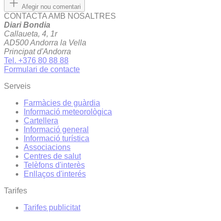
Afegir nou comentari
CONTACTA AMB NOSALTRES
Diari Bondia
Callaueta, 4, 1r
AD500 Andorra la Vella
Principat d'Andorra
Tel. +376 80 88 88
Formulari de contacte
Serveis
Farmàcies de guàrdia
Informació meteorològica
Cartellera
Informació general
Informació turística
Associacions
Centres de salut
Telèfons d'interès
Enllaços d'interés
Tarifes
Tarifes publicitat