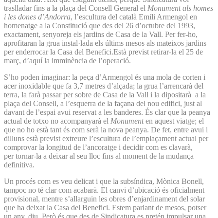
traslladar fins a la plaça del Consell General el
Monument als homes
i les dones d’Andorra
, l’escultura del català Emili Armengol en
homenatge a la Constitució que des del 26 d’octubre del 1993,
exactament, senyoreja els jardins de Casa de la Vall. Per fer-ho,
aprofitaran la grua instal·lada els últims mesos als mateixos jardins
per enderrocar la Casa del Benefici.Està previst retirar-la el 25 de
març, d’aquí la imminència de l’operació.
S’ho poden imaginar: la peça d’Armengol és una mola de corten i
acer inoxidable que fa 3,7 metres d’alçada; la grua l’arrencarà del
terra, la farà passar per sobre de Casa de la Vall i la dipositarà a la
plaça del Consell, a l’esquerra de la façana del nou edifici, just al
davant de l’espai avui reservat a les banderes. És clar que la peanya
actual de totxo no acompanyarà el
Monument
en aquest viatge; el
que no ho està tant és com serà la nova peanya. De fet, entre avui i
dilluns està previst extreure l’escultura de l’emplaçament actual per
comprovar la longitud de l’ancoratge i decidir com es clavarà,
per tornar-la a deixar al seu lloc fins al moment de la mudança
definitiva.
Un procés com es veu delicat i que la subsíndica, Mònica Bonell,
tampoc no té clar com acabarà. El canvi d’ubicació és oficialment
provisional, mentre s’allarguin les obres d’enjardinament del solar
que ha deixat la Casa del Benefici. Estem parlant de mesos, potser
un any, diu. Però és que des de Sindicatura es pretén impulsar una