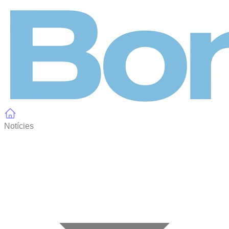
Panell de gestió de galetes
Notícies