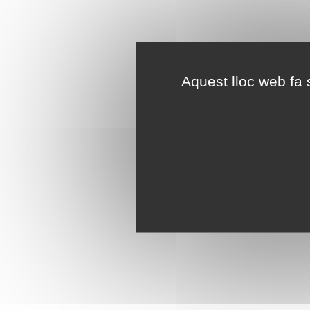
Aquest lloc web fa s