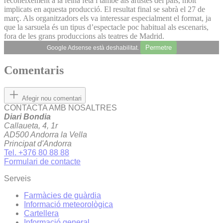
reconeixement a la feina feta i també als artistes del país, molt
implicats en aquesta producció. El resultat final se sabrà el 27 de
març. Als organitzadors els va interessar especialment el format, ja
que la sarsuela és un tipus d’espectacle poc habitual als escenaris,
fora de les grans produccions als teatres de Madrid.
Permetre
Google Adsense està deshabilitat.
Comentaris
Afegir nou comentari
CONTACTA AMB NOSALTRES
Diari Bondia
Callaueta, 4, 1r
AD500 Andorra la Vella
Principat d'Andorra
Tel. +376 80 88 88
Formulari de contacte
Serveis
Farmàcies de guàrdia
Informació meteorològica
Cartellera
Informació general