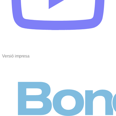
Versió impresa