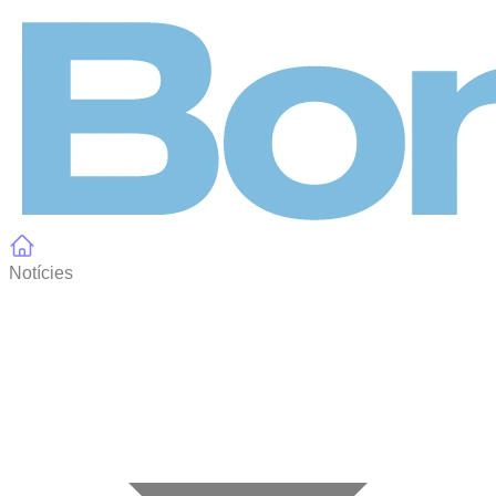
Panell de gestió de galetes
Notícies