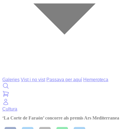
Galeries
Vist i no vist
Passava per aquí
Hemeroteca
Cultura
‘La Corte de Faraón’ concorre als premis Ars Mediterranea