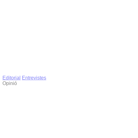
Editorial
Entrevistes
Opinió