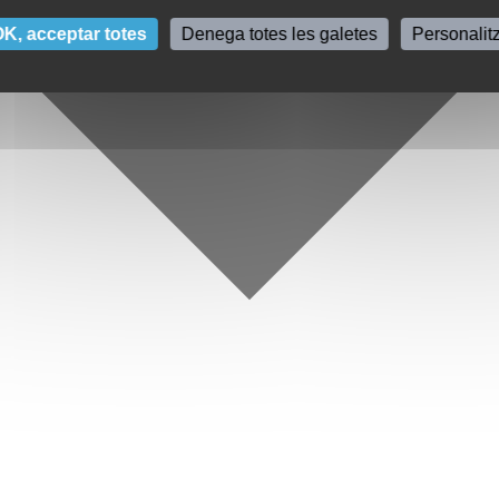
K, acceptar totes
Denega totes les galetes
Personalit