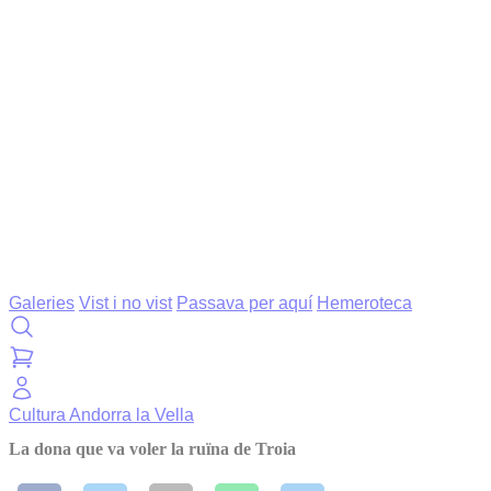
Galeries
Vist i no vist
Passava per aquí
Hemeroteca
Cultura
Andorra la Vella
La dona que va voler la ruïna de Troia