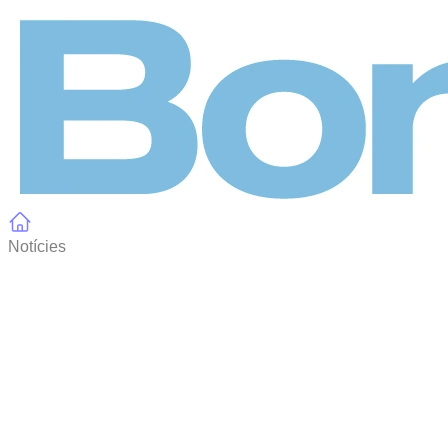
Panell de gestió de galetes
Notícies