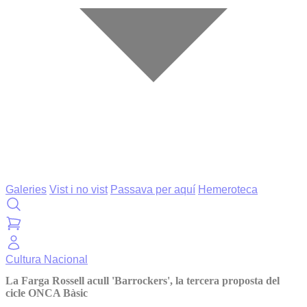
Galeries
Vist i no vist
Passava per aquí
Hemeroteca
Cultura
Nacional
La Farga Rossell acull 'Barrockers', la tercera proposta del
cicle ONCA Bàsic