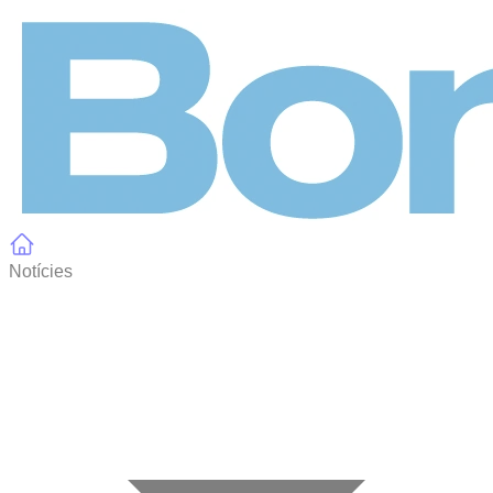
Panell de gestió de galetes
Notícies