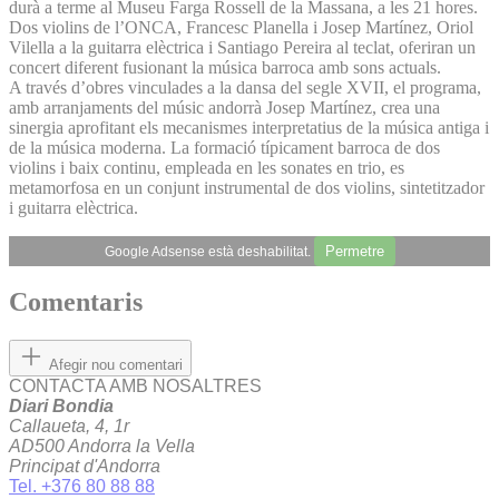
durà a terme al Museu Farga Rossell de la Massana, a les 21 hores.
Dos violins de l’ONCA, Francesc Planella i Josep Martínez, Oriol
Vilella a la guitarra elèctrica i Santiago Pereira al teclat, oferiran un
concert diferent fusionant la música barroca amb sons actuals.
A través d’obres vinculades a la dansa del segle XVII, el programa,
amb arranjaments del músic andorrà Josep Martínez, crea una
sinergia aprofitant els mecanismes interpretatius de la música antiga i
de la música moderna. La formació típicament barroca de dos
violins i baix continu, empleada en les sonates en trio, es
metamorfosa en un conjunt instrumental de dos violins, sintetitzador
i guitarra elèctrica.
Permetre
Google Adsense està deshabilitat.
Comentaris
Afegir nou comentari
CONTACTA AMB NOSALTRES
Diari Bondia
Callaueta, 4, 1r
AD500 Andorra la Vella
Principat d'Andorra
Tel. +376 80 88 88