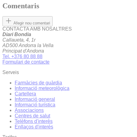
Comentaris
Afegir nou comentari
CONTACTA AMB NOSALTRES
Diari Bondia
Callaueta, 4, 1r
AD500 Andorra la Vella
Principat d'Andorra
Tel. +376 80 88 88
Formulari de contacte
Serveis
Farmàcies de guàrdia
Informació meteorològica
Cartellera
Informació general
Informació turística
Associacions
Centres de salut
Telèfons d'interès
Enllaços d'interés