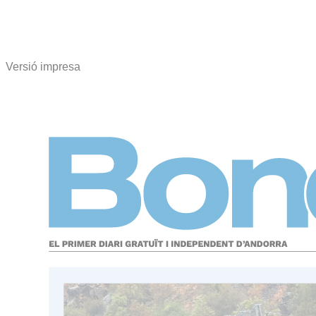
Versió impresa