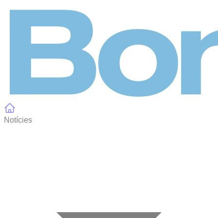
Panell de gestió de galetes
Notícies