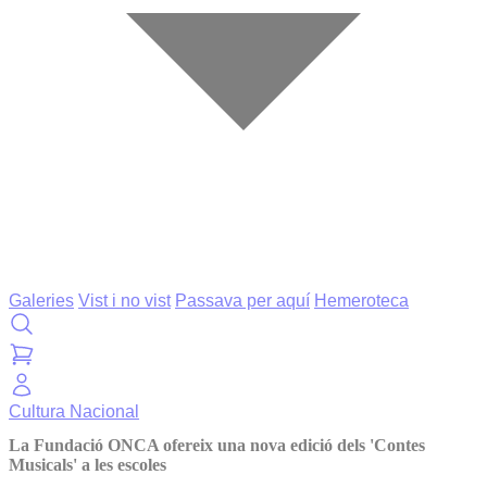
Galeries
Vist i no vist
Passava per aquí
Hemeroteca
Cultura
Nacional
La Fundació ONCA ofereix una nova edició dels 'Contes
Musicals' a les escoles