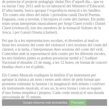
de potenciar el projecte pedagògic titulat Des d’aquell dia... que es
va iniciar l’any 2011 amb la col·laboració del Ministeri d’Educació.
D’altra banda, busca apropar l’experiència musical a les famílies.
Els contes són obres del músic i periodista català David Puertas.
Enguany, com a novetat, s’incorpora el conte del clarinet. Els petits
relats seran interpretats musicalment per Sergi Claret (violí) i Daniel
Claret (violoncel), tots dos membres de la formació Solistes de la
Jonca, i per Garazi Orueta (clarinet).
Pel que fa a les representacions escolars, el divendres al matí es
faran tres sessions del conte del violoncel i tres sessions del conte del
clarinet; a la tarda, s’interpretaran dues sessions del conte del violí.
Coincidint amb la representació dels contes per les diferents escoles,
les tres històries juntes es podran presenciar també a l’Auditori
Nacional el dissabte 25 de maig, a les 12 hores, en format de concert
familiar obert a tot el públic.
Els Contes Musicals expliquen la història d’un instrument per
apropar la música als nens i nenes amb obres de petit format que
permeten estimular la fantasia i la imaginació dels infants i conèixer
els instruments musicals, el seu so, la seva forma i com es toquen
d’una forma simpàtica i propera. Cada conte musical té una durada
aproximada de 35 minuts.
Permetre
Google Adsense està deshabilitat.