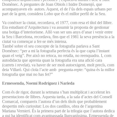
Domènec. A preguntes de Joan Obiols i Isidre Domenjó, que
acompanyaven els autors. Aquest, el de l’ús dels espais urbans per
part de la gent, considera Lobo que és el millor perfil de la Seu.
Va conèixer la ciutat, recordava, el 1977, com resa el títol del llibre.
Era estudiant d’Arquitectura i va assumir la proposta de gestionar
una botiga d’interiorisme. Allò van ser uns anys d’anar i venir entre
la Seu i Barcelona, recordava, fins que el 1981 la seva presència a la
ciutat va començar a fer-se més intensa.
També sobre el seu concepte de la fotografia parlava a Sant
Domènec: “per a mi la fotografia perfecta és la que capta l’instant
quan el veig”. Per això no retoca, no retalla, no reenquadra. I, com
autodidacta que aprenia quan la fotografia era una afició cara
(carrets i revelat), va haver de ser molt autoexigent, molt precís, com
deia Villaró. Qui cloïa l’acte amb pregunta-repte: “quina és la millor
fotografia que mai no has fet?”
Ermessenda, Noemí Rodríguez i Narieda
Com és de rigor, durant la setmana s’han multiplicat i accelerat les
presentacions de llibres. Aquesta tarda, a la sala d’actes del Consell
Comarcal, compareix l’autora d’un dels títols que probablement
despertin més curiositat: Los dos castillos, obra de l’argentina
Mariana Vernieri. És la primera part de la trilogia que l’autora dedica
a qui ha identificat com avantpassada llunyaníssima, Ermessenda de