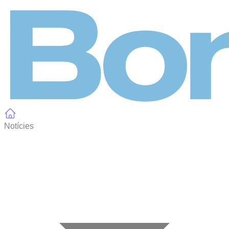
Panell de gestió de galetes
Notícies