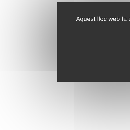
Aquest lloc web fa s