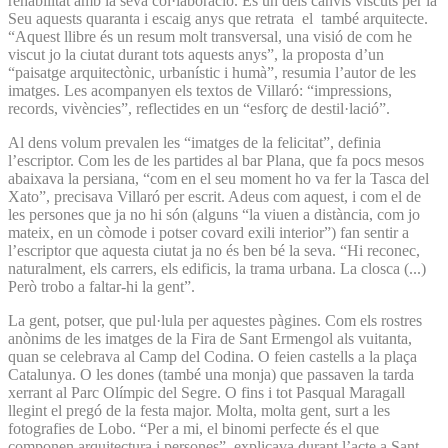
rehabilitat amb la seva col·laboració. És un dels canvis viscuts per la
Seu aquests quaranta i escaig anys que retrata el també arquitecte.
“Aquest llibre és un resum molt transversal, una visió de com he
viscut jo la ciutat durant tots aquests anys”, la proposta d’un
“paisatge arquitectònic, urbanístic i humà”, resumia l’autor de les
imatges. Les acompanyen els textos de Villaró: “impressions,
records, vivències”, reflectides en un “esforç de destil·lació”.
Al dens volum prevalen les “imatges de la felicitat”, definia
l’escriptor. Com les de les partides al bar Plana, que fa pocs mesos
abaixava la persiana, “com en el seu moment ho va fer la Tasca del
Xato”, precisava Villaró per escrit. Adeus com aquest, i com el de
les persones que ja no hi són (alguns “la viuen a distància, com jo
mateix, en un còmode i potser covard exili interior”) fan sentir a
l’escriptor que aquesta ciutat ja no és ben bé la seva. “Hi reconec,
naturalment, els carrers, els edificis, la trama urbana. La closca (...)
Però trobo a faltar-hi la gent”.
La gent, potser, que pul·lula per aquestes pàgines. Com els rostres
anònims de les imatges de la Fira de Sant Ermengol als vuitanta,
quan se celebrava al Camp del Codina. O feien castells a la plaça
Catalunya. O les dones (també una monja) que passaven la tarda
xerrant al Parc Olímpic del Segre. O fins i tot Pasqual Maragall
llegint el pregó de la festa major. Molta, molta gent, surt a les
fotografies de Lobo. “Per a mi, el binomi perfecte és el que
componen arquitectura i persones”, explicava durant l’acte a Sant