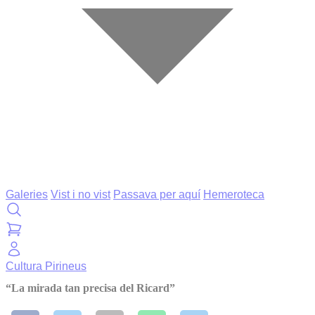
Galeries
Vist i no vist
Passava per aquí
Hemeroteca
Cultura
Pirineus
“La mirada tan precisa del Ricard”