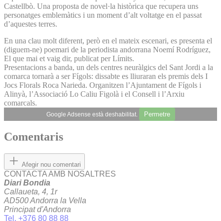
Castellbò. Una proposta de novel·la històrica que recupera uns
personatges emblemàtics i un moment d’alt voltatge en el passat
d’aquestes terres.
En una clau molt diferent, però en el mateix escenari, es presenta el
(diguem-ne) poemari de la periodista andorrana Noemí Rodríguez,
El que mai et vaig dir, publicat per Límits.
Presentacions a banda, un dels centres neuràlgics del Sant Jordi a la
comarca tornarà a ser Fígols: dissabte es lliuraran els premis dels I
Jocs Florals Roca Narieda. Organitzen l’Ajuntament de Fígols i
Alinyà, l’Associació Lo Caliu Figolà i el Consell i l’Arxiu
comarcals.
Permetre
Google Adsense està deshabilitat.
Comentaris
Afegir nou comentari
CONTACTA AMB NOSALTRES
Diari Bondia
Callaueta, 4, 1r
AD500 Andorra la Vella
Principat d'Andorra
Tel. +376 80 88 88