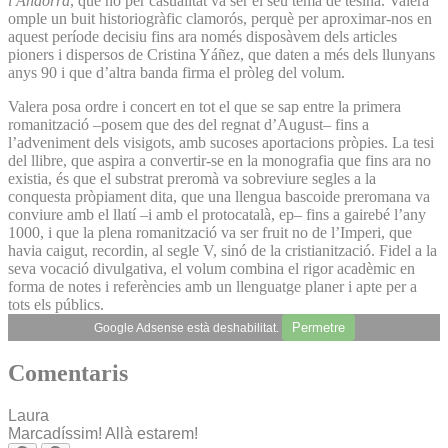
i Andorra
, que no per casualitat va ser el seu tema de tesina. Valera
omple un buit historiogràfic clamorós, perquè per aproximar-nos en
aquest període decisiu fins ara només disposàvem dels articles
pioners i dispersos de Cristina Yáñez, que daten a més dels llunyans
anys 90 i que d’altra banda firma el pròleg del volum.
Valera posa ordre i concert en tot el que se sap entre la primera
romanització –posem que des del regnat d’August– fins a
l’adveniment dels visigots, amb sucoses aportacions pròpies. La tesi
del llibre, que aspira a convertir-se en la monografia que fins ara no
existia, és que el substrat preromà va sobreviure segles a la
conquesta pròpiament dita, que una llengua bascoide preromana va
conviure amb el llatí –i amb el protocatalà, ep– fins a gairebé l’any
1000, i que la plena romanització va ser fruit no de l’Imperi, que
havia caigut, recordin, al segle V, sinó de la cristianització. Fidel a la
seva vocació divulgativa, el volum combina el rigor acadèmic en
forma de notes i referències amb un llenguatge planer i apte per a
tots els públics.
Permetre
Google Adsense està deshabilitat.
Comentaris
Laura
Marcadíssim! Allà estarem!