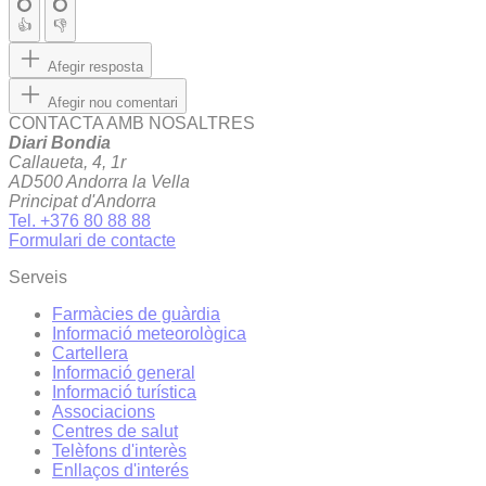
👍
👎
Afegir resposta
Afegir nou comentari
CONTACTA AMB NOSALTRES
Diari Bondia
Callaueta, 4, 1r
AD500 Andorra la Vella
Principat d'Andorra
Tel. +376 80 88 88
Formulari de contacte
Serveis
Farmàcies de guàrdia
Informació meteorològica
Cartellera
Informació general
Informació turística
Associacions
Centres de salut
Telèfons d'interès
Enllaços d'interés