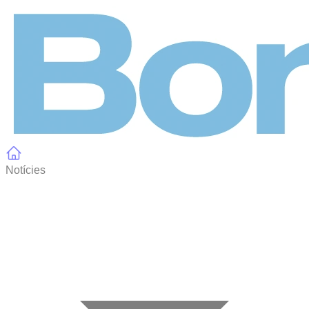
Panell de gestió de galetes
Notícies