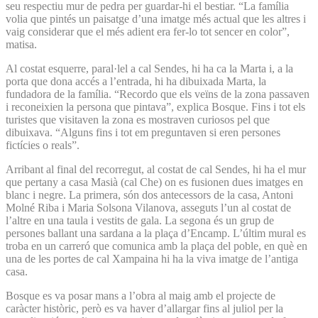
seu respectiu mur de pedra per guardar-hi el bestiar. “La família
volia que pintés un paisatge d’una imatge més actual que les altres i
vaig considerar que el més adient era fer-lo tot sencer en color”,
matisa.
Al costat esquerre, paral·lel a cal Sendes, hi ha ca la Marta i, a la
porta que dona accés a l’entrada, hi ha dibuixada Marta, la
fundadora de la família. “Recordo que els veïns de la zona passaven
i reconeixien la persona que pintava”, explica Bosque. Fins i tot els
turistes que visitaven la zona es mostraven curiosos pel que
dibuixava. “Alguns fins i tot em preguntaven si eren persones
fictícies o reals”.
Arribant al final del recorregut, al costat de cal Sendes, hi ha el mur
que pertany a casa Masià (cal Che) on es fusionen dues imatges en
blanc i negre. La primera, són dos antecessors de la casa, Antoni
Molné Riba i Maria Solsona Vilanova, asseguts l’un al costat de
l’altre en una taula i vestits de gala. La segona és un grup de
persones ballant una sardana a la plaça d’Encamp. L’últim mural es
troba en un carreró que comunica amb la plaça del poble, en què en
una de les portes de cal Xampaina hi ha la viva imatge de l’antiga
casa.
Bosque es va posar mans a l’obra al maig amb el projecte de
caràcter històric, però es va haver d’allargar fins al juliol per la