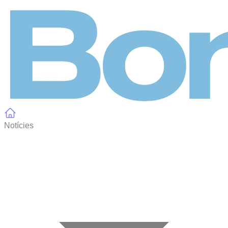
Panell de gestió de galetes
Notícies