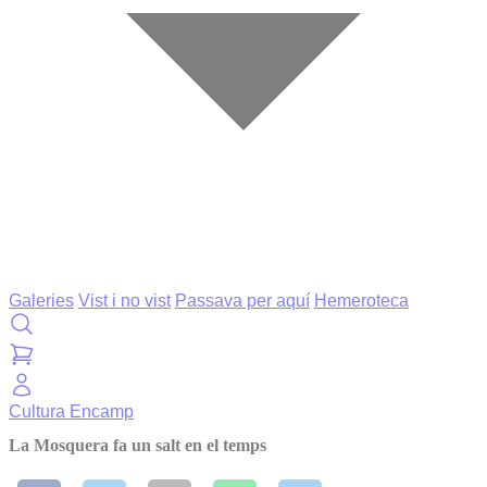
Galeries
Vist i no vist
Passava per aquí
Hemeroteca
Cultura
Encamp
La Mosquera fa un salt en el temps