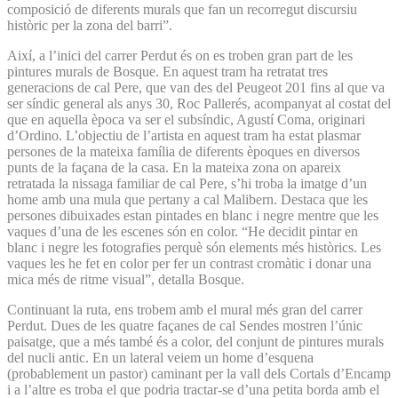
composició de diferents murals que fan un recorregut discursiu
històric per la zona del barri”.
Així, a l’inici del carrer Perdut és on es troben gran part de les
pintures murals de Bosque. En aquest tram ha retratat tres
generacions de cal Pere, que van des del Peugeot 201 fins al que va
ser síndic general als anys 30, Roc Pallerés, acompanyat al costat del
que en aquella època va ser el subsíndic, Agustí Coma, originari
d’Ordino. L’objectiu de l’artista en aquest tram ha estat plasmar
persones de la mateixa família de diferents èpoques en diversos
punts de la façana de la casa. En la mateixa zona on apareix
retratada la nissaga familiar de cal Pere, s’hi troba la imatge d’un
home amb una mula que pertany a cal Malibern. Destaca que les
persones dibuixades estan pintades en blanc i negre mentre que les
vaques d’una de les escenes són en color. “He decidit pintar en
blanc i negre les fotografies perquè són elements més històrics. Les
vaques les he fet en color per fer un contrast cromàtic i donar una
mica més de ritme visual”, detalla Bosque.
Continuant la ruta, ens trobem amb el mural més gran del carrer
Perdut. Dues de les quatre façanes de cal Sendes mostren l’únic
paisatge, que a més també és a color, del conjunt de pintures murals
del nucli antic. En un lateral veiem un home d’esquena
(probablement un pastor) caminant per la vall dels Cortals d’Encamp
i a l’altre es troba el que podria tractar-se d’una petita borda amb el