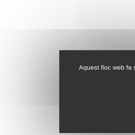
Aquest lloc web fa s