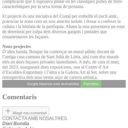
complicació que li suposava pintar en les clàssiques portes de ferro
característiques per la seva forma de persiana.
El projecte és una iniciativa del Comú per embellir el nucli antic,
potenciar la zona com un nou atractiu turístic i donar a conèixer la
cultura i la història de la parròquia. Abans la ruta presentava un estat
de deteriorat per culpa dels diversos gargots i pintades que
ornamentaven les façanes.
Nous projectes
D’altra banda, Bosque ha començat un mural públic davant de
l’antiga casa comuna de Sant Julià de Lòria, així com dos murals
més en dues façanes privades lauredianes. A més, de cara el març
del 2023, inaugurarà dues exposicions, una al Centre d’Art
d’Escaldes-Engordany i l’altra a la Galeria Art al Set, sobre una
retrospectiva dels seus trenta anys de carrera artística.
Permetre
Google Adsense està deshabilitat.
Comentaris
Afegir nou comentari
CONTACTA AMB NOSALTRES
Diari Bondia