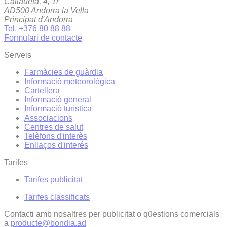
Callaueta, 4, 1r
AD500 Andorra la Vella
Principat d'Andorra
Tel. +376 80 88 88
Formulari de contacte
Serveis
Farmàcies de guàrdia
Informació meteorològica
Cartellera
Informació general
Informació turística
Associacions
Centres de salut
Telèfons d'interès
Enllaços d'interés
Tarifes
Tarifes publicitat
Tarifes classificats
Contacti amb nosaltres per publicitat o qüestions comercials
a
producte@bondia.ad