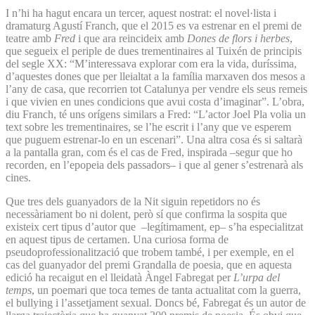
I n’hi ha hagut encara un tercer, aquest nostrat: el novel·lista i
dramaturg Agustí Franch, que el 2015 es va estrenar en el premi de
teatre amb
Fred
i que ara reincideix amb
Dones de flors i herbes
,
que segueix el periple de dues trementinaires al Tuixén de principis
del segle XX: “M’interessava explorar com era la vida, duríssima,
d’aquestes dones que per lleialtat a la família marxaven dos mesos a
l’any de casa, que recorrien tot Catalunya per vendre els seus remeis
i que vivien en unes condicions que avui costa d’imaginar”. L’obra,
diu Franch, té uns orígens similars a Fred: “L’actor Joel Pla volia un
text sobre les trementinaires, se l’he escrit i l’any que ve esperem
que puguem estrenar-lo en un escenari”. Una altra cosa és si saltarà
a la pantalla gran, com és el cas de Fred, inspirada –segur que ho
recorden, en l’epopeia dels passadors– i que al gener s’estrenarà als
cines.
Que tres dels guanyadors de la Nit siguin repetidors no és
necessàriament bo ni dolent, però sí que confirma la sospita que
existeix cert tipus d’autor que –legítimament, ep– s’ha especialitzat
en aquest tipus de certamen. Una curiosa forma de
pseudoprofessionalització que trobem també, i per exemple, en el
cas del guanyador del premi Grandalla de poesia, que en aquesta
edició ha recaigut en el lleidatà Àngel Fabregat per
L’urpa del
temps
, un poemari que toca temes de tanta actualitat com la guerra,
el bullying i l’assetjament sexual. Doncs bé, Fabregat és un autor de