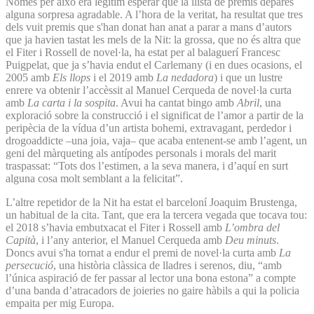
Només per això era legítim esperar que la llista de premis deparés
alguna sorpresa agradable. A l’hora de la veritat, ha resultat que tres
dels vuit premis que s'han donat han anat a parar a mans d’autors
que ja havien tastat les mels de la Nit: la grossa, que no és altra que
el Fiter i Rossell de novel·la, ha estat per al balaguerí Francesc
Puigpelat, que ja s’havia endut el Carlemany (i en dues ocasions, el
2005 amb
Els llops
i el 2019 amb
La nedadora
) i que un lustre
enrere va obtenir l’accèssit al Manuel Cerqueda de novel·la curta
amb
La carta i la sospita
. Avui ha cantat bingo amb
Abril
, una
exploració sobre la construcció i el significat de l’amor a partir de la
peripècia de la vídua d’un artista bohemi, extravagant, perdedor i
drogoaddicte –una joia, vaja– que acaba entenent-se amb l’agent, un
geni del màrqueting als antípodes personals i morals del marit
traspassat: “Tots dos l’estimen, a la seva manera, i d’aquí en surt
alguna cosa molt semblant a la felicitat”.
L’altre repetidor de la Nit ha estat el barceloní Joaquim Brustenga,
un habitual de la cita. Tant, que era la tercera vegada que tocava tou:
el 2018 s’havia embutxacat el Fiter i Rossell amb
L’ombra del
Capità
, i l’any anterior, el Manuel Cerqueda amb
Deu minuts
.
Doncs avui s'ha tornat a endur el premi de novel·la curta amb
La
persecució
, una història clàssica de lladres i serenos, diu, “amb
l’única aspiració de fer passar al lector una bona estona” a compte
d’una banda d’atracadors de joieries no gaire hàbils a qui la policia
empaita per mig Europa.