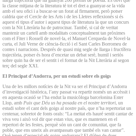
llarga trajectòria que ha guanyat 200 premis de poesia. És obvi que
la classe mitjana de la literatura té tot el dret a guanyar-se la vida
amb el seu ofici i a buscar-se un forat al firmament, però potser
caldria que el Cercle de les Arts i de les Lletres reflexionés si és
aquest el tipus d’autor i aquest tipus de literatura la que un concurs
com la Nit Literària ha de patrocinar. També, si cal de veritat
mantenir un cartell amb modalitats conceptualment tan pròximes
com el Fiter i Rossell de novel·la, el Manuel Cerqueda de Novel·la
curta, el Juli Verne de ciència-ficció i el Sant Carles Borromeu de
contes i narracions. Després de quasi mig segle de llarga i fructífera
trajectòria, potser és hora d’encetar un debat serè, humil i seriós
sobre quin ha de ser el sentit i el format de la Nit Literària al segon
terç del segle XXI.
El Principat d’Andorra, per un estudi sobre els goigs
Una de les millors notícies de la Nit va ser el Principat d’Andorra
d’investigació històrica, l’any passat va repartir només un accèssit i
en aquesta ocasió se l’ha endut la musicòloga barcelonina Ester
Llop, amb
Puix que Déu us ha posada en el nostre territori
, un
estudi sobre el cant dels goigs al nostre país, que n’ha repertoriat un
centenar, sobretot de fonts orals: “La meitat els hauré sentit cantar de
viva veu i això vol dir que estan vius, que es mantenen en el
repertori de les festes, perquè són un cant de comunitat, que fa
poble, que ens uneix als avantpassats que també els van cantar”.
Què tenen d’especial els goigs andorrans? El diàleg de dues