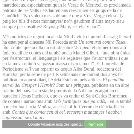
marededeus, especialment quan la Verge de Meritxell es proclamada
patrona de les Valls i els lauredians reescriuen els goigs de la de
Canòlich: “No volem mes sobirania/ que á Vós, Verge celestial,/
puig los fills d’eixes montanyes/ no’n gaudiren d’altra may;/ siau
sempre per nosaltres/ Reyna y Mare, estrella y port”.
Més notícies de regust local a la Nit d’aviui: el premi d’assaig literari
ha estat per al cineasta Nil Forcada amb
Un samurai contra Teseu
,
títol críptic que oculta un estudi sobre
Vertigen
, el primer i fins ara
únic recull de contes del també poeta Manel Gibert, “una obra única
per l’estructura, el llenguatge i els registres que l’autor utilitza i que
en la meva opinió va passar massa discretament”. El Laurèdia de
Periodisme se’l van repartir ex aequo Alba Doral, redactora del
BonDia, per la sèrie de perfils setmanals que durant dos anys ha
publicat en aquest diari, i Adrià Esteban, pels articles
El penúltim
servei del Cresper
i
Herois? Som uns pringats
, publicats en un altre
rotatiu del país. La resta de premis de la Nit han recaigut en el
barceloní Jesús Pacheco, que es va endur el Sant Carles Borromeu
de contes i narracions amb
Més formigues que paradís
, i en la també
barcelonina Lucía Muñoz, accèssit al Juli Verne de ciència-ficció
amb
Contes que comencen al cel, recorren muntanyes i acaben
capbussant-se al mar
.
Permetre
Google Adsense està deshabilitat.