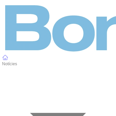
Panell de gestió de galetes
Notícies