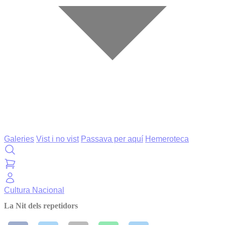
Galeries
Vist i no vist
Passava per aquí
Hemeroteca
Cultura
Nacional
La Nit dels repetidors