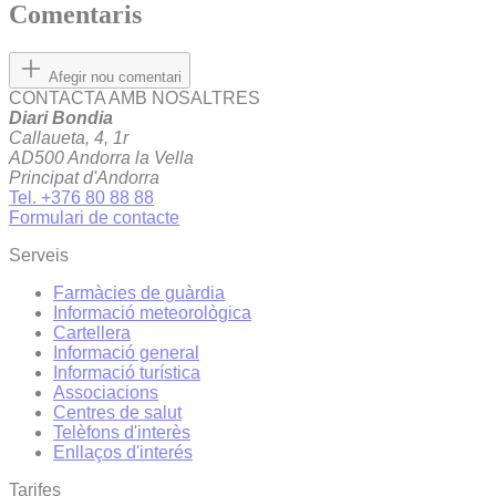
Comentaris
Afegir nou comentari
CONTACTA AMB NOSALTRES
Diari Bondia
Callaueta, 4, 1r
AD500 Andorra la Vella
Principat d'Andorra
Tel. +376 80 88 88
Formulari de contacte
Serveis
Farmàcies de guàrdia
Informació meteorològica
Cartellera
Informació general
Informació turística
Associacions
Centres de salut
Telèfons d'interès
Enllaços d'interés
Tarifes