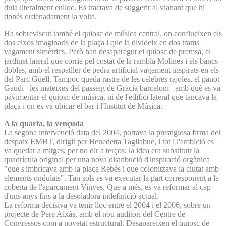
duia literalment enlloc. Es tractava de suggerir al vianant que hi
donés ordenadament la volta.
Ha sobreviscut també el quiosc de música central, on conflueixen els
dos eixos imaginaris de la plaça i que la divideix en dos trams
vagament simètrics. Però han desaparegut el quiosc de premsa, el
jardinet lateral que corria pel costat de la rambla Molines i els bancs
dobles, amb el respatller de pedra artificial vagament inspirats en els
del Parc Güell. Tampoc queda rastre de les cèlebres rajoles, el panot
Gaudí –les mateixes del passeig de Gràcia barceloní– amb què es va
pavimentar el quiosc de música, ni de l'edifici lateral que tancava la
plaça i on es va ubicar el bar i l'Institut de Música.
A la quarta, la vençuda
La segona intervenció data del 2004, portava la prestigiosa firma del
despatx EMBT, dirigit per Benedetta Tagliabue, i tot i l'ambició es
va quedar a mitges, per no dir a terços: la idea era substituir la
quadrícula original per una nova distribució d'inspiració orgànica
"que s'imbricava amb la plaça Rebés i que colonitzava la ciutat amb
elements ondulats". Tan sols es va executar la part corresponent a la
coberta de l'aparcament Vinyes. Que a més, es va reformar al cap
d'uns anys fins a la desoladora indefinició actual.
La reforma decisiva va tenir lloc entre el 2004 i el 2006, sobre un
projecte de Pere Aixàs, amb el nou auditori del Centre de
Congressos com a novetat estructural. Desapareixen el quiosc de