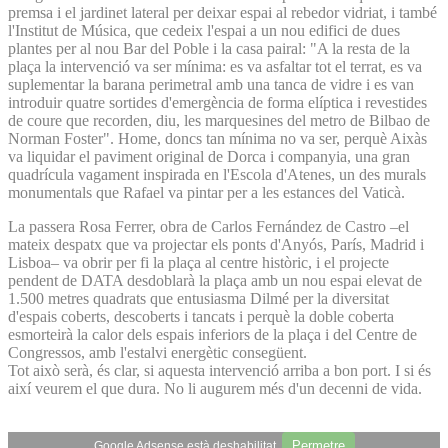
premsa i el jardinet lateral per deixar espai al rebedor vidriat, i també
l'Institut de Música, que cedeix l'espai a un nou edifici de dues
plantes per al nou Bar del Poble i la casa pairal: "A la resta de la
plaça la intervenció va ser mínima: es va asfaltar tot el terrat, es va
suplementar la barana perimetral amb una tanca de vidre i es van
introduir quatre sortides d'emergència de forma elíptica i revestides
de coure que recorden, diu, les marquesines del metro de Bilbao de
Norman Foster". Home, doncs tan mínima no va ser, perquè Aixàs
va liquidar el paviment original de Dorca i companyia, una gran
quadrícula vagament inspirada en l'Escola d'Atenes, un des murals
monumentals que Rafael va pintar per a les estances del Vaticà.
La passera Rosa Ferrer, obra de Carlos Fernández de Castro –el
mateix despatx que va projectar els ponts d'Anyós, París, Madrid i
Lisboa– va obrir per fi la plaça al centre històric, i el projecte
pendent de DATA desdoblarà la plaça amb un nou espai elevat de
1.500 metres quadrats que entusiasma Dilmé per la diversitat
d'espais coberts, descoberts i tancats i perquè la doble coberta
esmorteirà la calor dels espais inferiors de la plaça i del Centre de
Congressos, amb l'estalvi energètic consegüent.
Tot això serà, és clar, si aquesta intervenció arriba a bon port. I si és
així veurem el que dura. No li augurem més d'un decenni de vida.
Permetre
Google Adsense està deshabilitat.