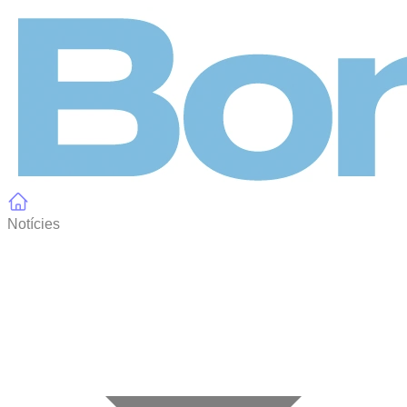
Panell de gestió de galetes
Notícies