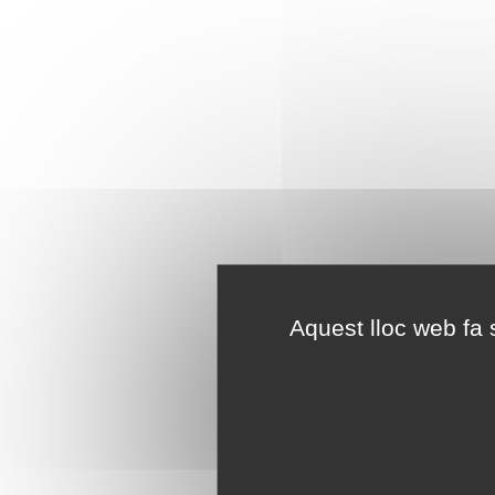
Aquest lloc web fa s