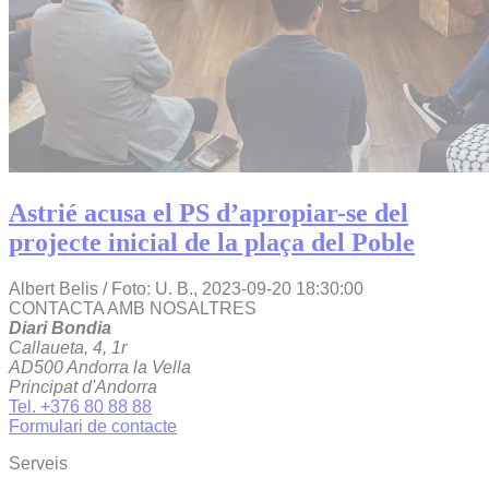
Astrié acusa el PS d’apropiar-se del
projecte inicial de la plaça del Poble
Albert Belis / Foto: U. B.,
2023-09-20 18:30:00
CONTACTA AMB NOSALTRES
Diari Bondia
Callaueta, 4, 1r
AD500 Andorra la Vella
Principat d'Andorra
Tel. +376 80 88 88
Formulari de contacte
Serveis