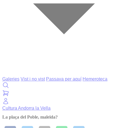
Galeries
Vist i no vist
Passava per aquí
Hemeroteca
Cultura
Andorra la Vella
La plaça del Poble, maleïda?