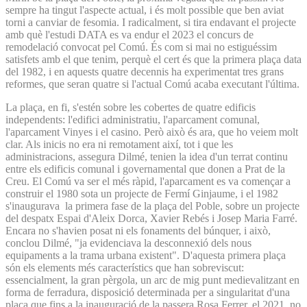
sempre ha tingut l'aspecte actual, i és molt possible que ben aviat
torni a canviar de fesomia. I radicalment, si tira endavant el projecte
amb què l'estudi DATA es va endur el 2023 el concurs de
remodelació convocat pel Comú. És com si mai no estiguéssim
satisfets amb el que tenim, perquè el cert és que la primera plaça data
del 1982, i en aquests quatre decennis ha experimentat tres grans
reformes, que seran quatre si l'actual Comú acaba executant l'última.
La plaça, en fi, s'estén sobre les cobertes de quatre edificis
independents: l'edifici administratiu, l'aparcament comunal,
l'aparcament Vinyes i el casino. Però això és ara, que ho veiem molt
clar. Als inicis no era ni remotament així, tot i que les
administracions, assegura Dilmé, tenien la idea d'un terrat continu
entre els edificis comunal i governamental que donen a Prat de la
Creu. El Comú va ser el més ràpid, l'aparcament es va començar a
construir el 1980 sota un projecte de Fermí Ginjaume, i el 1982
s'inaugurava la primera fase de la plaça del Poble, sobre un projecte
del despatx Espai d'Aleix Dorca, Xavier Rebés i Josep Maria Farré.
Encara no s'havien posat ni els fonaments del búnquer, i això,
conclou Dilmé, "ja evidenciava la desconnexió dels nous
equipaments a la trama urbana existent". D'aquesta primera plaça
són els elements més característics que han sobreviscut:
essencialment, la gran pèrgola, un arc de mig punt medievalitzant en
forma de ferradura, disposició determinada per a singularitat d'una
plaça que fins a la inauguració de la passera Rosa Ferrer, el 2021, no