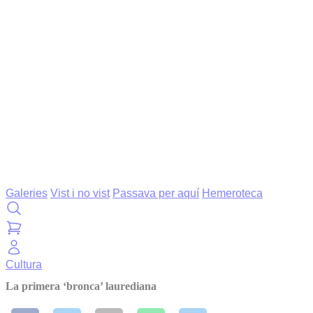
Galeries
Vist i no vist
Passava per aquí
Hemeroteca
Cultura
La primera ‘bronca’ laurediana