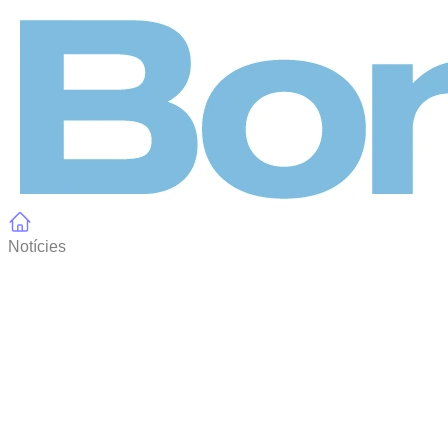
Panell de gestió de galetes
Notícies