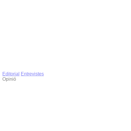
Editorial
Entrevistes
Opinió