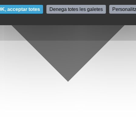
K, acceptar totes
Denega totes les galetes
Personalit