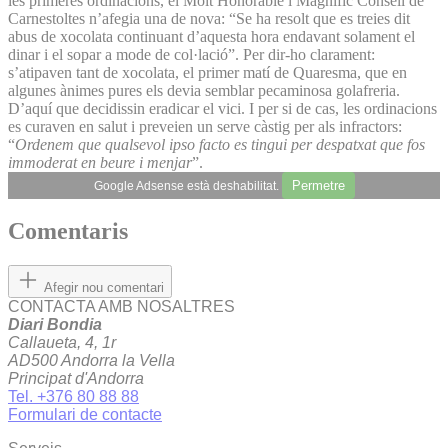
les primeres ordinacions, el Molt Honorable i Magnífic Consell de
Carnestoltes n’afegia una de nova: “Se ha resolt que es treies dit
abus de xocolata continuant d’aquesta hora endavant solament el
dinar i el sopar a mode de col·lació”. Per dir-ho clarament:
s’atipaven tant de xocolata, el primer matí de Quaresma, que en
algunes ànimes pures els devia semblar pecaminosa golafreria.
D’aquí que decidissin eradicar el vici. I per si de cas, les ordinacions
es curaven en salut i preveien un serve càstig per als infractors:
“
Ordenem que qualsevol ipso facto es tingui per despatxat que fos
immoderat en beure i menjar
”.
Permetre
Google Adsense està deshabilitat.
Comentaris
Afegir nou comentari
CONTACTA AMB NOSALTRES
Diari Bondia
Callaueta, 4, 1r
AD500 Andorra la Vella
Principat d'Andorra
Tel. +376 80 88 88
Formulari de contacte