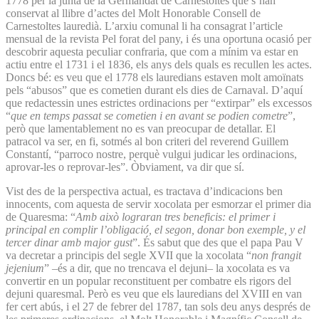
1778 per la junta de la Germandat de Carnestoltes que s’han
conservat al llibre d’actes del Molt Honorable Consell de
Carnestoltes lauredià. L’arxiu comunal li ha consagrat l’article
mensual de la revista Pel forat del pany, i és una oportuna ocasió per
descobrir aquesta peculiar confraria, que com a mínim va estar en
actiu entre el 1731 i el 1836, els anys dels quals es recullen les actes.
Doncs bé: es veu que el 1778 els lauredians estaven molt amoïnats
pels “abusos” que es cometien durant els dies de Carnaval. D’aquí
que redactessin unes estrictes ordinacions per “extirpar” els excessos
“
que en temps passat se cometien i en avant se podien cometre
”,
però que lamentablement no es van preocupar de detallar. El
patracol va ser, en fi, sotmés al bon criteri del reverend Guillem
Constantí, “parroco nostre, perquè vulgui judicar les ordinacions,
aprovar-les o reprovar-les”. Òbviament, va dir que sí.
Vist des de la perspectiva actual, es tractava d’indicacions ben
innocents, com aquesta de servir xocolata per esmorzar el primer dia
de Quaresma: “
Amb això lograran tres beneficis: el primer i
principal en complir l’obligació, el segon, donar bon exemple, y el
tercer dinar amb major gust
”. És sabut que des que el papa Pau V
va decretar a principis del segle XVII que la xocolata “
non frangit
jejenium
” –és a dir, que no trencava el dejuni– la xocolata es va
convertir en un popular reconstituent per combatre els rigors del
dejuni quaresmal. Però es veu que els lauredians del XVIII en van
fer cert abús, i el 27 de febrer del 1787, tan sols deu anys després de