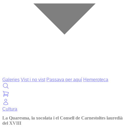
Galeries
Vist i no vist
Passava per aquí
Hemeroteca
Cultura
La Quaresma, la xocolata i el Consell de Carnestoltes lauredià
del XVIII