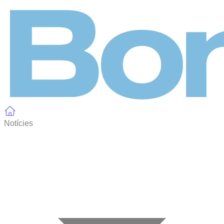
Panell de gestió de galetes
Notícies