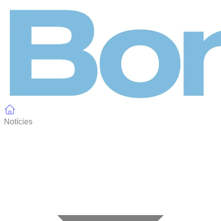
Panell de gestió de galetes
Notícies