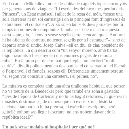
En la carta a Mikhailova no es descuida de cap dels tòpics encunyats
per generacions de viatgers: “Li escric des del racó més perdut dels
Pirineus”, un Estat minúscul i aïllat de la resta del món, “sense una
sola carretera ni un sol carruatge i on la principal font d’ingressos és
naturalment el contraban”. Això sí: en tan sols dues jornades tindrà
temps no només de compondre Tannhauser i de redactar aquesta
carta –que, diu, “li envio sense segells perquè encara que a Andorra
hi ha oficina de correus, no tenen segells per a l’estranger”–, sinó de
departir amb el síndic, Josep Calva –ell en diu, és clar, president de
la república–, a qui descriu com “un senyor moreno, amb barba i
bigoti rasurats a l’espanyola i uns enormes pegats de colors a la
roba”. En fa prou per determinar que trepitja un territori “molt
curiós”, dividit políticament en dos partits: el conservador i el liberal;
o l’espanyol i el francès, segons ell. Diferenciats únicament perquè
“el segon vol construir una carretera, i el primer, no”.
La missiva es completa amb una altra tirallonga habitual, que potser
no va treure de la Baedecker però que també ens sona a gastada:
“Des de l’època de Carlemany no hi ha hagut reformes, ni guerres ni
dinasties destronades, de manera que no existeix una història
nacional; tampoc no hi ha premsa, ni exèrcit ni escriptors, però
gairebé tothom sap llegir i escriure: no ens trobem davant de la
república ideal?”
Un país sense malalts ni hospitals: i per què no?