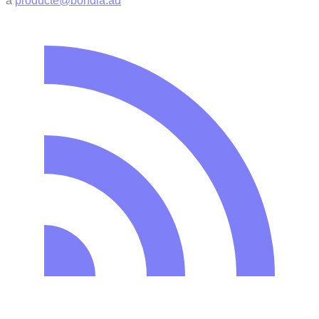
a
producte@bondia.ad