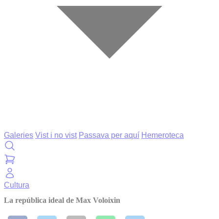
Galeries
Vist i no vist
Passava per aquí
Hemeroteca
Cultura
La república ideal de Max Voloixin