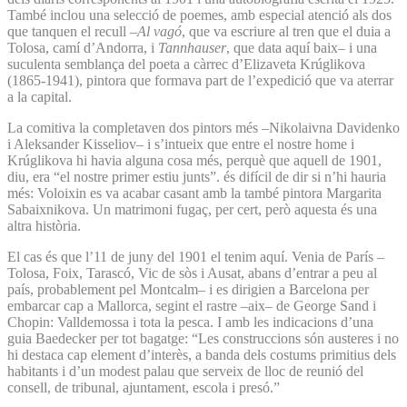
També inclou una selecció de poemes, amb especial atenció als dos
que tanquen el recull –
Al vagó
, que va escriure al tren que el duia a
Tolosa, camí d’Andorra, i
Tannhauser
, que data aquí baix– i una
suculenta semblança del poeta a càrrec d’Elizaveta Krúglikova
(1865-1941), pintora que formava part de l’expedició que va aterrar
a la capital.
La comitiva la completaven dos pintors més –Nikolaivna Davidenko
i Aleksander Kisseliov– i s’intueix que entre el nostre home i
Krúglikova hi havia alguna cosa més, perquè que aquell de 1901,
diu, era “el nostre primer estiu junts”. és difícil de dir si n’hi hauria
més: Voloixin es va acabar casant amb la també pintora Margarita
Sabaixnikova. Un matrimoni fugaç, per cert, però aquesta és una
altra història.
El cas és que l’11 de juny del 1901 el tenim aquí. Venia de París –
Tolosa, Foix, Tarascó, Vic de sòs i Ausat, abans d’entrar a peu al
país, probablement pel Montcalm– i es dirigien a Barcelona per
embarcar cap a Mallorca, segint el rastre –aix– de George Sand i
Chopin: Valldemossa i tota la pesca. I amb les indicacions d’una
guia Baedecker per tot bagatge: “Les construccions són austeres i no
hi destaca cap element d’interès, a banda dels costums primitius dels
habitants i d’un modest palau que serveix de lloc de reunió del
consell, de tribunal, ajuntament, escola i presó.”