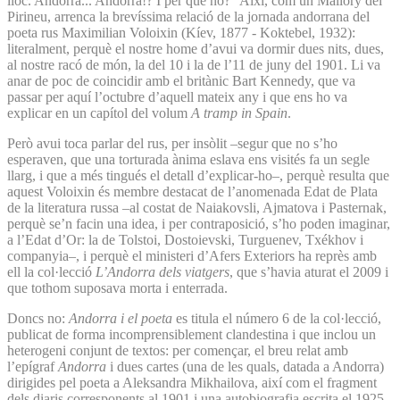
lloc. Andorra... Andorra!? I per què no?” Així, com un Mallory del
Pirineu, arrenca la brevíssima relació de la jornada andorrana del
poeta rus Maximilian Voloixin (Kíev, 1877 - Koktebel, 1932):
literalment, perquè el nostre home d’avui va dormir dues nits, dues,
al nostre racó de món, la del 10 i la de l’11 de juny del 1901. Li va
anar de poc de coincidir amb el britànic Bart Kennedy, que va
passar per aquí l’octubre d’aquell mateix any i que ens ho va
explicar en un capítol del volum
A tramp in Spain
.
Però avui toca parlar del rus, per insòlit –segur que no s’ho
esperaven, que una torturada ànima eslava ens visités fa un segle
llarg, i que a més tingués el detall d’explicar-ho–, perquè resulta que
aquest Voloixin és membre destacat de l’anomenada Edat de Plata
de la literatura russa –al costat de Naiakovsli, Ajmatova i Pasternak,
perquè se’n facin una idea, i per contraposició, s’ho poden imaginar,
a l’Edat d’Or: la de Tolstoi, Dostoievski, Turguenev, Txékhov i
companyia–, i perquè el ministeri d’Afers Exteriors ha reprès amb
ell la col·lecció
L’Andorra dels viatgers
, que s’havia aturat el 2009 i
que tothom suposava morta i enterrada.
Doncs no:
Andorra i el poeta
es titula el número 6 de la col·lecció,
publicat de forma incomprensiblement clandestina i que inclou un
heterogeni conjunt de textos: per començar, el breu relat amb
l’epígraf
Andorra
i dues cartes (una de les quals, datada a Andorra)
dirigides pel poeta a Aleksandra Mikhailova, així com el fragment
dels diaris corresponents al 1901 i una autobiografia escrita el 1925.