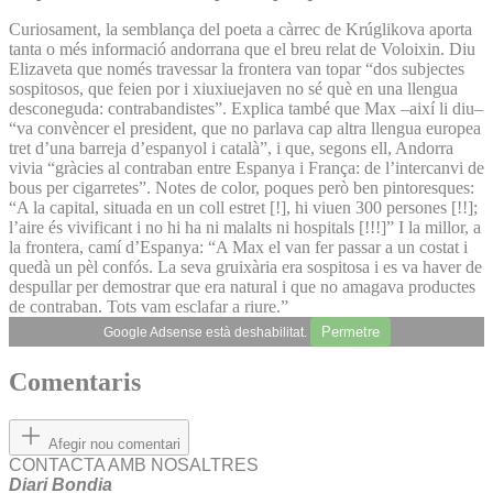
Curiosament, la semblança del poeta a càrrec de Krúglikova aporta
tanta o més informació andorrana que el breu relat de Voloixin. Diu
Elizaveta que només travessar la frontera van topar “dos subjectes
sospitosos, que feien por i xiuxiuejaven no sé què en una llengua
desconeguda: contrabandistes”. Explica també que Max –així li diu–
“va convèncer el president, que no parlava cap altra llengua europea
tret d’una barreja d’espanyol i català”, i que, segons ell, Andorra
vivia “gràcies al contraban entre Espanya i França: de l’intercanvi de
bous per cigarretes”. Notes de color, poques però ben pintoresques:
“A la capital, situada en un coll estret [!], hi viuen 300 persones [!!];
l’aire és vivificant i no hi ha ni malalts ni hospitals [!!!]” I la millor, a
la frontera, camí d’Espanya: “A Max el van fer passar a un costat i
quedà un pèl confós. La seva gruixària era sospitosa i es va haver de
despullar per demostrar que era natural i que no amagava productes
de contraban. Tots vam esclafar a riure.”
Permetre
Google Adsense està deshabilitat.
Comentaris
Afegir nou comentari
CONTACTA AMB NOSALTRES
Diari Bondia