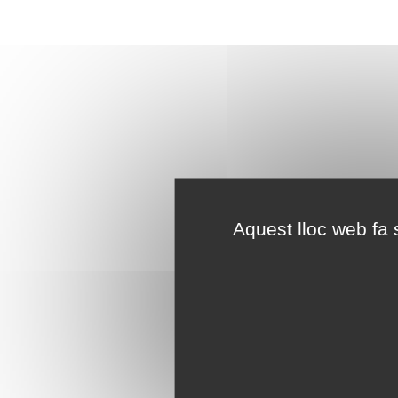
Aquest lloc web fa s