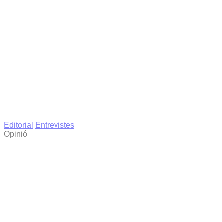
Editorial
Entrevistes
Opinió