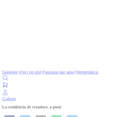
Galeries
Vist i no vist
Passava per aquí
Hemeroteca
Cultura
La residència de creadors, a punt