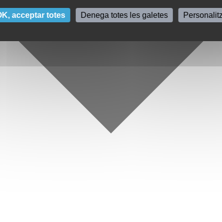
K, acceptar totes
Denega totes les galetes
Personalit