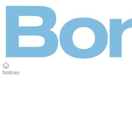
Panell de gestió de galetes
Notícies