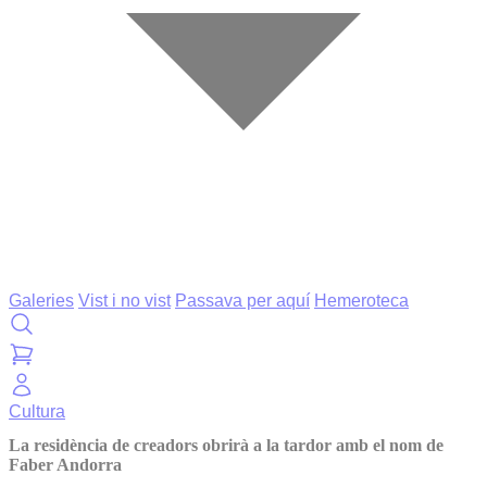
Galeries
Vist i no vist
Passava per aquí
Hemeroteca
Cultura
La residència de creadors obrirà a la tardor amb el nom de
Faber Andorra