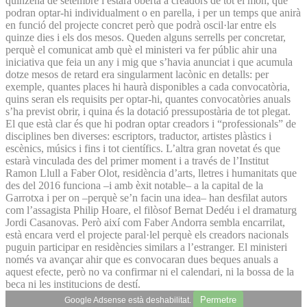
quinzena de setembre i estarà oberta a creadors de tot el món, que
podran optar-hi individualment o en parella, i per un temps que anirà
en funció del projecte concret però que podrà oscil·lar entre els
quinze dies i els dos mesos. Queden alguns serrells per concretar,
perquè el comunicat amb què el ministeri va fer públic ahir una
iniciativa que feia un any i mig que s’havia anunciat i que acumula
dotze mesos de retard era singularment lacònic en detalls: per
exemple, quantes places hi haurà disponibles a cada convocatòria,
quins seran els requisits per optar-hi, quantes convocatòries anuals
s’ha previst obrir, i quina és la dotació pressupostària de tot plegat.
El que està clar és que hi podran optar creadors i “professionals” de
disciplines ben diverses: escriptors, traductor, artistes plàstics i
escènics, músics i fins i tot científics. L’altra gran novetat és que
estarà vinculada des del primer moment i a través de l’Institut
Ramon Llull a Faber Olot, residència d’arts, lletres i humanitats que
des del 2016 funciona –i amb èxit notable– a la capital de la
Garrotxa i per on –perquè se’n facin una idea– han desfilat autors
com l’assagista Philip Hoare, el filòsof Bernat Dedéu i el dramaturg
Jordi Casanovas. Però així com Faber Andorra sembla encarrilat,
està encara verd el projecte paral·lel perquè els creadors nacionals
puguin participar en residències similars a l’estranger. El ministeri
només va avançar ahir que es convocaran dues beques anuals a
aquest efecte, però no va confirmar ni el calendari, ni la bossa de la
beca ni les institucions de destí.
Permetre
Google Adsense està deshabilitat.