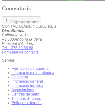
Comentaris
Afegir nou comentari
CONTACTA AMB NOSALTRES
Diari Bondia
Callaueta, 4, 1r
AD500 Andorra la Vella
Principat d'Andorra
Tel. +376 80 88 88
Formulari de contacte
Serveis
Farmàcies de guàrdia
Informació meteorològica
Cartellera
Informació general
Informació turística
Associacions
Centres de salut
Telèfons d'interès
Enllaços d'interés