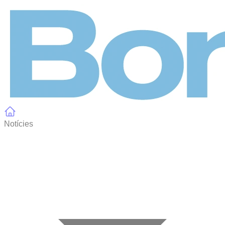
Panell de gestió de galetes
Notícies