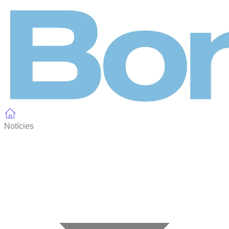
Panell de gestió de galetes
Notícies