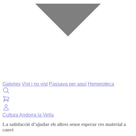
Galeries
Vist i no vist
Passava per aquí
Hemeroteca
Cultura
Andorra la Vella
La satisfacció d’ajudar els altres sense esperar res material a
canvi