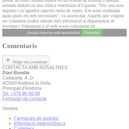
passar un estiu cuidant infants en un orfenat de Bolívia o ajudant
animals malalts en una clínica veterinària d’Uganda. “Sóc una noia
inquieta i m’agraden aquesta mena de reptes. Em sento realitzada
quan ajudo els més necessitats”, va assenyalar. Aquells que vulguin
ser voluntaris poden obtenir més informació al departament de
Joventut i Voluntariat o al web www.voluntariat.ad.
Permetre
Google Adsense està deshabilitat.
Comentaris
Afegir nou comentari
CONTACTA AMB NOSALTRES
Diari Bondia
Callaueta, 4, 1r
AD500 Andorra la Vella
Principat d'Andorra
Tel. +376 80 88 88
Formulari de contacte
Serveis
Farmàcies de guàrdia
Informació meteorològica
Cartellera