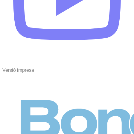
Versió impresa