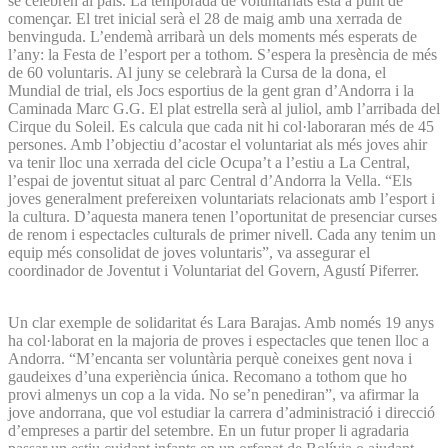
se celebren al país. La temporada de voluntariats està a punt de
començar. El tret inicial serà el 28 de maig amb una xerrada de
benvinguda. L’endemà arribarà un dels moments més esperats de
l’any: la Festa de l’esport per a tothom. S’espera la presència de més
de 60 voluntaris. Al juny se celebrarà la Cursa de la dona, el
Mundial de trial, els Jocs esportius de la gent gran d’Andorra i la
Caminada Marc G.G. El plat estrella serà al juliol, amb l’arribada del
Cirque du Soleil. Es calcula que cada nit hi col·laboraran més de 45
persones. Amb l’objectiu d’acostar el voluntariat als més joves ahir
va tenir lloc una xerrada del cicle Ocupa’t a l’estiu a La Central,
l’espai de joventut situat al parc Central d’Andorra la Vella. “Els
joves generalment prefereixen voluntariats relacionats amb l’esport i
la cultura. D’aquesta manera tenen l’oportunitat de presenciar curses
de renom i espectacles culturals de primer nivell. Cada any tenim un
equip més consolidat de joves voluntaris”, va assegurar el
coordinador de Joventut i Voluntariat del Govern, Agustí Piferrer.
Un clar exemple de solidaritat és Lara Barajas. Amb només 19 anys
ha col·laborat en la majoria de proves i espectacles que tenen lloc a
Andorra. “M’encanta ser voluntària perquè coneixes gent nova i
gaudeixes d’una experiència única. Recomano a tothom que ho
provi almenys un cop a la vida. No se’n penediran”, va afirmar la
jove andorrana, que vol estudiar la carrera d’administració i direcció
d’empreses a partir del setembre. En un futur proper li agradaria