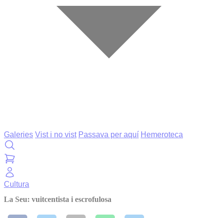
Galeries
Vist i no vist
Passava per aquí
Hemeroteca
Cultura
La Seu: vuitcentista i escrofulosa