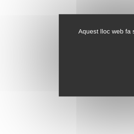
Aquest lloc web fa s