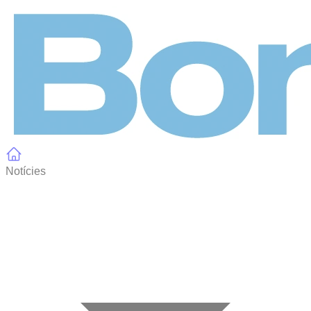
Panell de gestió de galetes
Notícies