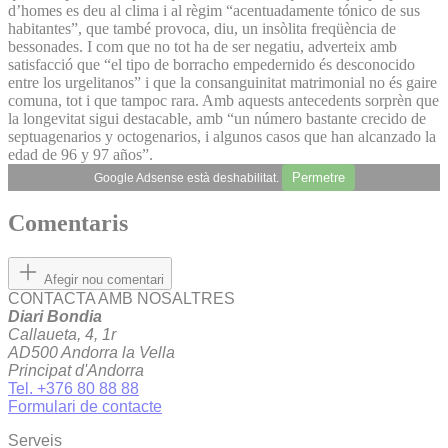
d’homes es deu al clima i al règim “acentuadamente tónico de sus
habitantes”, que també provoca, diu, un insòlita freqüència de
bessonades. I com que no tot ha de ser negatiu, adverteix amb
satisfacció que “el tipo de borracho empedernido és desconocido
entre los urgelitanos” i que la consanguinitat matrimonial no és gaire
comuna, tot i que tampoc rara. Amb aquests antecedents sorprèn que
la longevitat sigui destacable, amb “un número bastante crecido de
septuagenarios y octogenarios, i algunos casos que han alcanzado la
edad de 96 y 97 años”.
Permetre
Google Adsense està deshabilitat.
Comentaris
Afegir nou comentari
CONTACTA AMB NOSALTRES
Diari Bondia
Callaueta, 4, 1r
AD500 Andorra la Vella
Principat d'Andorra
Tel. +376 80 88 88
Formulari de contacte
Serveis