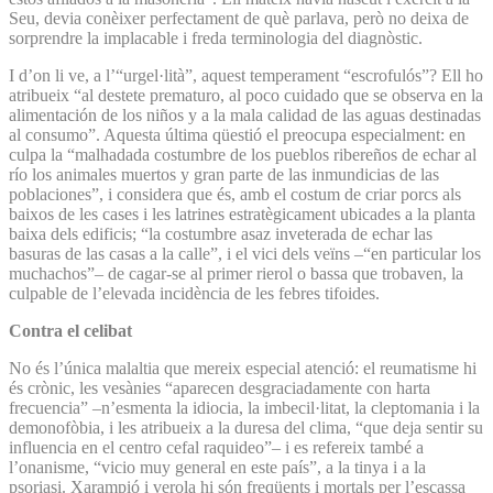
Seu, devia conèixer perfectament de què parlava, però no deixa de
sorprendre la implacable i freda terminologia del diagnòstic.
I d’on li ve, a l’“urgel·lità”, aquest temperament “escrofulós”? Ell ho
atribueix “al destete prematuro, al poco cuidado que se observa en la
alimentación de los niños y a la mala calidad de las aguas destinadas
al consumo”. Aquesta última qüestió el preocupa especialment: en
culpa la “malhadada costumbre de los pueblos ribereños de e­char al
río los animales muertos y gran parte de las inmundicias de las
poblaciones”, i considera que és, amb el costum de criar porcs als
baixos de les cases i les latrines estratègicament ubicades a la planta
baixa dels edificis; “la costumbre asaz inveterada de echar las
basuras de las casas a la calle”, i el vici dels veïns –“en particular los
mucha­chos”– de cagar-se al primer rierol o bassa que trobaven, la
culpable de l’elevada incidència de les febres tifoides.
Contra el celibat
No és l’única malaltia que mereix especial atenció: el reumatisme hi
és crònic, les vesànies “aparecen desgraciadamente con harta
frecuencia” –n’esmenta la idiocia, la imbecil·litat, la cleptomania i la
demonofòbia, i les atribueix a la duresa del clima, “que deja sentir su
influencia en el centro cefal raquideo”– i es refereix també a
l’onanisme, “vicio muy general en este país”, a la tinya i a la
psoriasi. Xarampió i verola hi són freqüents i mortals per l’escassa