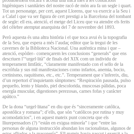
probablement encara s’acosta una mica més a les condicions
higièniques i sanitàries del nostre racó de món ara fa un segle i quart.
Tot un personatge, per cert, aquest Llorens, que va exercir a la Seu i
a Calaf i que va ser figura de cert prestigi a la Barcelona del tombant
de segle: ell era, atenció, el metge del Liceu que va atendre els ferits
del cèlebre atemptat anarquista del 7 de novembre del 1893.
Però aquesta és una altra història i el que toca avui és la topografia
de la Seu, que espera a més l’audaç editor que la tregui de les
cavernes de la Biblioteca Nacional. Una autèntica mina i que –
atenció, espòiler– començarem les conclusions “generals” que ens
descriuen l’“urgel·lità” de finals del XIX com un individu de
temperament limfàtic, “claramente manifestado con el sello de la
escrófula y sus mil manifestaciones como infartos, anemia, bocio,
cretinismo, raquitismo, etc., etc.”. Temperament que s’infereix, diu,
d’un repertori d’inquietants símptomes: “Respiración pausada, pulso
pequeño, lento y blando, piel descolorida, muscosas pálidas, poca
energía muscular, digestiones perezosas, carnes fofas y carácter
apático.”
De la dona “urgel·litana” en diu que és “sinceramente católica,
apostólica y romana”; d’ells, que són “católicos por rutina y muy
acomodaticios”, i en aquest mateix punt concreta que els
lliurepensadors (?) “están en exigua minoría” i que “entre las
personas de alguna instrucción abundan los racionalistas, algunos de
estos afliados a la masonería”. Ell mateix havia nascut i exercit a la