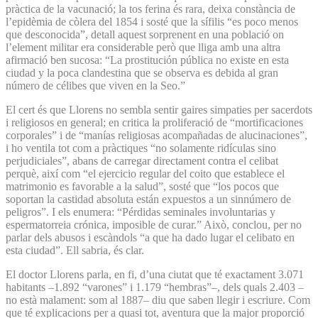
pràctica de la vacunació; la tos ferina és rara, deixa constància de
l’epidèmia de còlera del 1854 i sosté que la sífilis “es poco menos
que desconocida”, detall aquest sorprenent en una població on
l’element militar era considerable però que lliga amb una altra
afirmació ben sucosa: “La prostitución pública no existe en esta
ciudad y la poca clandestina que se observa es debida al gran
número de célibes que viven en la Seo.”
El cert és que Llorens no sembla sentir gaires simpaties per sacerdots
i religiosos en general; en critica la proliferació de “mortificaciones
corporales” i de “manías religiosas acompañadas de alucinaciones”,
i ho ventila tot com a pràctiques “no solamente ridículas sino
perjudiciales”, abans de carregar directament contra el celibat
perquè, així com “el ejercicio regular del coito que establece el
matrimonio es favorable a la salud”, sosté que “los pocos que
soportan la castidad absoluta están expuestos a un sinnúmero de
peligros”. I els enumera: “Pérdidas seminales involuntarias y
espermatorreia crónica, imposible de curar.” Això, conclou, per no
parlar dels abusos i escàndols “a que ha dado lugar el celibato en
esta ciudad”. Ell sabria, és clar.
El doctor Llorens parla, en fi, d’una ciutat que té exactament 3.071
habitants –1.892 “varones” i 1.179 “hembras”–, dels quals 2.403 –
no està malament: som al 1887– diu que saben llegir i escriure. Com
que té explicacions per a quasi tot, aventura que la major proporció