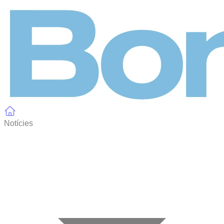
Panell de gestió de galetes
Notícies