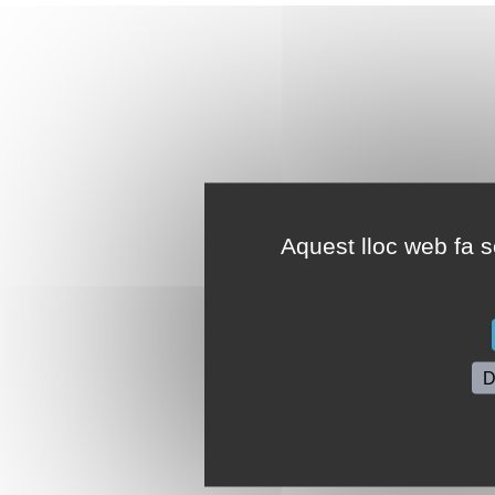
Aquest lloc web fa se
D