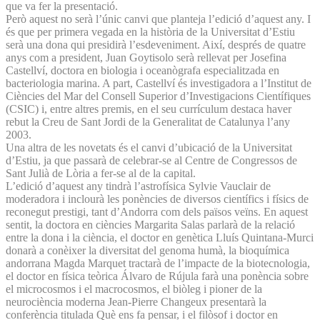
que va fer la presentació.
Però aquest no serà l’únic canvi que planteja l’edició d’aquest any. I
és que per primera vegada en la història de la Universitat d’Estiu
serà una dona qui presidirà l’esdeveniment. Així, després de quatre
anys com a president, Juan Goytisolo serà rellevat per Josefina
Castellví, doctora en biologia i oceanògrafa especialitzada en
bacteriologia marina. A part, Castellví és investigadora a l’Institut de
Ciències del Mar del Consell Superior d’Investigacions Científiques
(CSIC) i, entre altres premis, en el seu currículum destaca haver
rebut la Creu de Sant Jordi de la Generalitat de Catalunya l’any
2003.
Una altra de les novetats és el canvi d’ubicació de la Universitat
d’Estiu, ja que passarà de celebrar-se al Centre de Congressos de
Sant Julià de Lòria a fer-se al de la capital.
L’edició d’aquest any tindrà l’astrofísica Sylvie Vauclair de
moderadora i inclourà les ponències de diversos científics i físics de
reconegut prestigi, tant d’Andorra com dels països veïns. En aquest
sentit, la doctora en ciències Margarita Salas parlarà de la relació
entre la dona i la ciència, el doctor en genètica Lluís Quintana-Murci
donarà a conèixer la diversitat del genoma humà, la bioquímica
andorrana Magda Marquet tractarà de l’impacte de la biotecnologia,
el doctor en física teòrica Álvaro de Rújula farà una ponència sobre
el microcosmos i el macrocosmos, el biòleg i pioner de la
neurociència moderna Jean-Pierre Changeux presentarà la
conferència titulada Què ens fa pensar, i el filòsof i doctor en