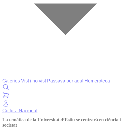
Galeries
Vist i no vist
Passava per aquí
Hemeroteca
Cultura
Nacional
La temàtica de la Universitat d’Estiu se centrarà en ciència i
societat