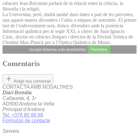
ciències Jean Bricmont parlarà de la relació entre la ciència, la
filosofia i la religió.
La Universitat, però, tindrà també dues dates a part de les previstes,
una aquest mateix divendres i l’altra a mitjans de setembre. El primer
tast de l’esdeveniment serà, doncs, divendres amb la ponència
Informació quàntica per al segle XXI, a càrrec de Juan Ignacio
Cirac, doctor en ciències físiques i director de la Divisió Teòrica de
l’Institut Max-Planck per a l’Òptica Quàntica de Munic.
Permetre
Google Adsense està deshabilitat.
Comentaris
Afegir nou comentari
CONTACTA AMB NOSALTRES
Diari Bondia
Callaueta, 4, 1r
AD500 Andorra la Vella
Principat d'Andorra
Tel. +376 80 88 88
Formulari de contacte
Serveis