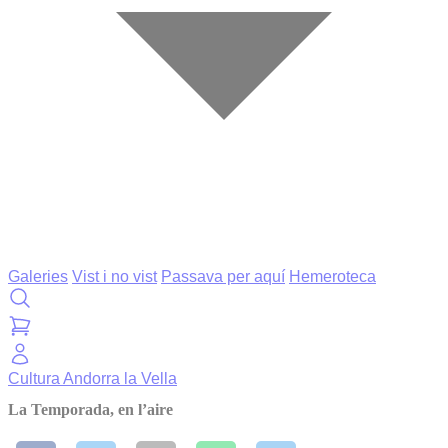
Galeries
Vist i no vist
Passava per aquí
Hemeroteca
Cultura
Andorra la Vella
La Temporada, en l’aire