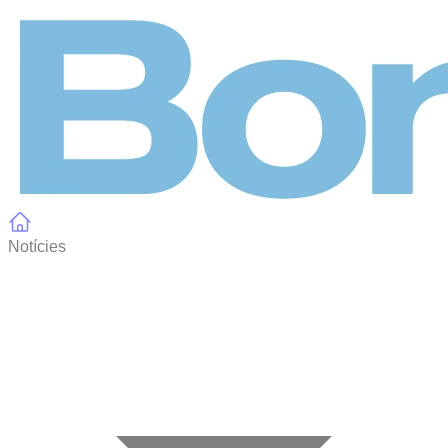
Panell de gestió de galetes
Notícies