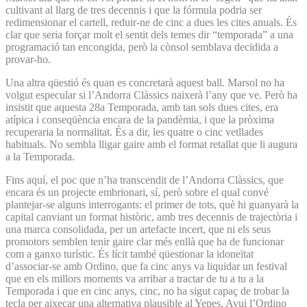
cultivant al llarg de tres decennis i que la fórmula podria ser
redimensionar el cartell, reduir-ne de cinc a dues les cites anuals. És
clar que seria forçar molt el sentit dels temes dir “temporada” a una
programació tan encongida, però la cònsol semblava decidida a
provar-ho.
Una altra qüestió és quan es concretarà aquest ball. Marsol no ha
volgut especular si l’Andorra Clàssics naixerà l’any que ve. Però ha
insistit que aquesta 28a Temporada, amb tan sols dues cites, era
atípica i conseqüència encara de la pandèmia, i que la pròxima
recuperaria la normalitat. És a dir, les quatre o cinc vetllades
habituals. No sembla lligar gaire amb el format retallat que li augura
a la Temporada.
Fins aquí, el poc que n’ha transcendit de l’Andorra Clàssics, que
encara és un projecte embrionari, sí, però sobre el qual convé
plantejar-se alguns interrogants: el primer de tots, què hi guanyarà la
capital canviant un format històric, amb tres decennis de trajectòria i
una marca consolidada, per un artefacte incert, que ni els seus
promotors semblen tenir gaire clar més enllà que ha de funcionar
com a ganxo turístic. És lícit també qüestionar la idoneïtat
d’associar-se amb Ordino, que fa cinc anys va liquidar un festival
que en els millors moments va arribar a tractar de tu a tu a la
Temporada i que en cinc anys, cinc, no ha sigut capaç de trobar la
tecla per aixecar una alternativa plausible al Yepes. Avui l’Ordino