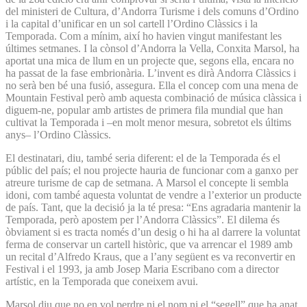
del ministeri de Cultura, d’Andorra Turisme i dels comuns d’Ordino
i la capital d’unificar en un sol cartell l’Ordino Clàssics i la
Temporada. Com a mínim, així ho havien vingut manifestant les
últimes setmanes. I la cònsol d’Andorra la Vella, Conxita Marsol, ha
aportat una mica de llum en un projecte que, segons ella, encara no
ha passat de la fase embrionària. L’invent es dirà Andorra Clàssics i
no serà ben bé una fusió, assegura. Ella el concep com una mena de
Mountain Festival però amb aquesta combinació de música clàssica i
diguem-ne, popular amb artistes de primera fila mundial que han
cultivat la Temporada i –en molt menor mesura, sobretot els últims
anys– l’Ordino Clàssics.
El destinatari, diu, també seria diferent: el de la Temporada és el
públic del país; el nou projecte hauria de funcionar com a ganxo per
atreure turisme de cap de setmana. A Marsol el concepte li sembla
idoni, com també aquesta voluntat de vendre a l’exterior un producte
de país. Tant, que la decisió ja la té presa: “Ens agradaria mantenir la
Temporada, però apostem per l’Andorra Clàssics”. El dilema és
òbviament si es tracta només d’un desig o hi ha al darrere la voluntat
ferma de conservar un cartell històric, que va arrencar el 1989 amb
un recital d’Alfredo Kraus, que a l’any següent es va reconvertir en
Festival i el 1993, ja amb Josep Maria Escribano com a director
artístic, en la Temporada que coneixem avui.
Marsol diu que no en vol perdre ni el nom ni el “segell” que ha anat