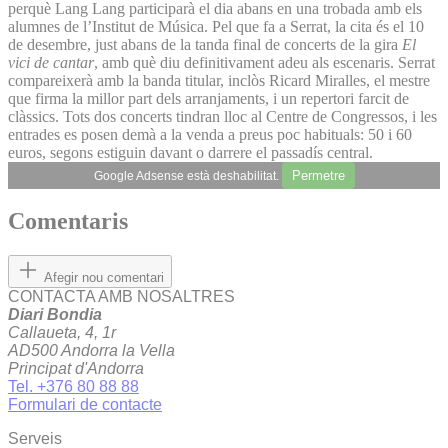
perquè Lang Lang participarà el dia abans en una trobada amb els
alumnes de l’Institut de Música. Pel que fa a Serrat, la cita és el 10
de desembre, just abans de la tanda final de concerts de la gira
El
vici de cantar
, amb què diu definitivament adeu als escenaris. Serrat
compareixerà amb la banda titular, inclòs Ricard Miralles, el mestre
que firma la millor part dels arranjaments, i un repertori farcit de
clàssics. Tots dos concerts tindran lloc al Centre de Congressos, i les
entrades es posen demà a la venda a preus poc habituals: 50 i 60
euros, segons estiguin davant o darrere el passadís central.
Permetre
Google Adsense està deshabilitat.
Comentaris
Afegir nou comentari
CONTACTA AMB NOSALTRES
Diari Bondia
Callaueta, 4, 1r
AD500 Andorra la Vella
Principat d'Andorra
Tel. +376 80 88 88
Formulari de contacte
Serveis