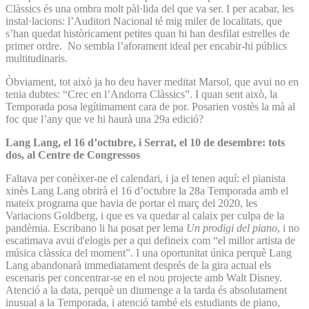
Clàssics és una ombra molt pàl·lida del que va ser. I per acabar, les
instal·lacions: l’Auditori Nacional té mig miler de localitats, que
s’han quedat històricament petites quan hi han desfilat estrelles de
primer ordre. No sembla l’aforament ideal per encabir-hi públics
multitudinaris.
Òbviament, tot això ja ho deu haver meditat Marsol, que avui no en
tenia dubtes: “Crec en l’Andorra Clàssics”. I quan sent això, la
Temporada posa legítimament cara de por. Posarien vostès la mà al
foc que l’any que ve hi haurà una 29a edició?
Lang Lang, el 16 d’octubre, i Serrat, el 10 de desembre: tots
dos, al Centre de Congressos
Faltava per conèixer-ne el calendari, i ja el tenen aquí: el pianista
xinès Lang Lang obrirà el 16 d’octubre la 28a Temporada amb el
mateix programa que havia de portar el març del 2020, les
Variacions Goldberg, i que es va quedar al calaix per culpa de la
pandèmia. Escribano li ha posat per lema
Un prodigi del piano
, i no
escatimava avui d'elogis per a qui defineix com “el millor artista de
música clàssica del moment”. I una oportunitat única perquè Lang
Lang abandonarà immediatament després de la gira actual els
escenaris per concentrar-se en el nou projecte amb Walt Disney.
Atenció a la data, perquè un diumenge a la tarda és absolutament
inusual a la Temporada, i atenció també els estudiants de piano,