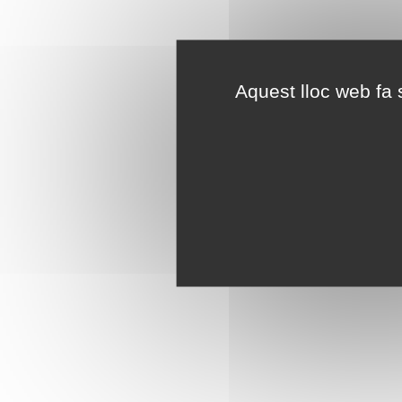
Aquest lloc web fa s