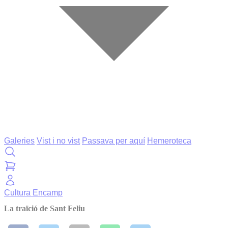
Galeries
Vist i no vist
Passava per aquí
Hemeroteca
Cultura
Encamp
La traïció de Sant Feliu