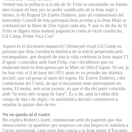
Vehent tota la poblacio q lo dia de St. Feliu se encontrabe en lotems
mes ocupat de lany per no poder santificarlo ab la festa majó y
demes, lo Rt Regent Dr Estebe Dalleres, juns ab comissionats del
honorable Consell de esta parroquia hem acordat q la festa Majó se
celebrará per la Mare de Deu Agost cada any. Y que lo dit dia de St
Feliu se digues misa matinal paganla lo comu al vicari conductiu.
Gil Camp. Pobre Vica Con”
Aquest és el document manuscrit i firmat pel vicari Gil Camp en
persona que deia constància històrica de la traïció perpetrada pels
encampadans, que després de tota la vida celebrant la festa major l’1
d’agost i coincidint amb Sant Feliu, van i decideixen que en
endavant faran la festa grossa per la Mare de Déu d'Agost. Va ser, ja
ho han vist, el 4 de juny del 1851 quan es va prendre tan dràstica
decisió, que cal posar al sarró del regent, Dr. Esteve Dalleres, i del
comissionat del Comú, de qui el document omet pietosament els
noms. El motiu, més aviat prosaic, és que el dia del patró coincidia
amb “lo tems més ocupat de l'any”. És a dir, amb la collita dels
camps de blat i de sègol, i la salomònica decisió consisteixen a
retardar-la quinze dies de res.
No en queda ni el rastre
Ho explica Robert Lizarte, entusiasmat amb els paperets que dos
mesos enrere va aparèixer per sorpresa i en una inspecció rutinària a
l’arxiu parroquial, i que posa data exacta a la festa major d’Encamp,