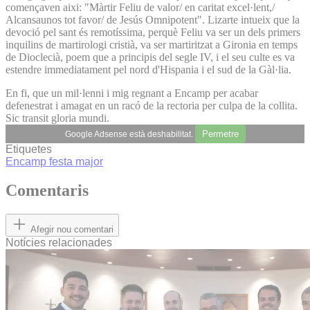
començaven aixi: "Màrtir Feliu de valor/ en caritat excel·lent,/
Alcansaunos tot favor/ de Jesús Omnipotent". Lizarte intueix que la
devoció pel sant és remotíssima, perquè Feliu va ser un dels primers
inquilins de martirologi cristià, va ser martiritzat a Gironia en temps
de Dioclecià, poem que a principis del segle IV, i el seu culte es va
estendre immediatament pel nord d'Hispania i el sud de la Gàl·lia.
En fi, que un mil·lenni i mig regnant a Encamp per acabar
defenestrat i amagat en un racó de la rectoria per culpa de la collita.
Sic transit gloria mundi.
Permetre
Google Adsense està deshabilitat.
Etiquetes
Encamp
festa major
Comentaris
Afegir nou comentari
Notícies relacionades