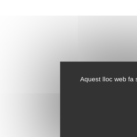
Aquest lloc web fa s