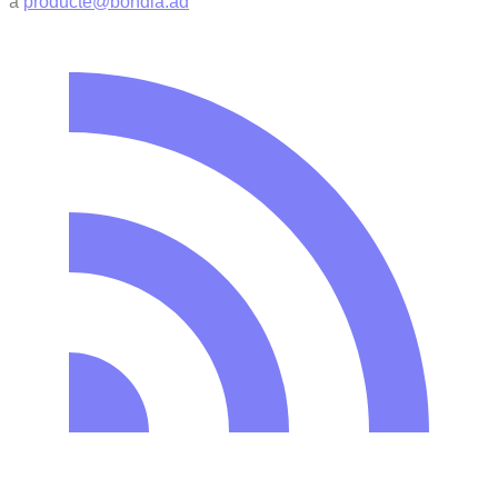
a
producte@bondia.ad