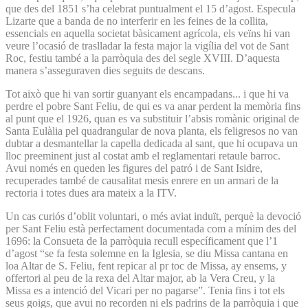
que des del 1851 s’ha celebrat puntualment el 15 d’agost. Especula
Lizarte que a banda de no interferir en les feines de la collita,
essencials en aquella societat bàsicament agrícola, els veïns hi van
veure l’ocasió de traslladar la festa major la vigília del vot de Sant
Roc, festiu també a la parròquia des del segle XVIII. D’aquesta
manera s’asseguraven dies seguits de descans.
Tot això que hi van sortir guanyant els encampadans... i que hi va
perdre el pobre Sant Feliu, de qui es va anar perdent la memòria fins
al punt que el 1926, quan es va substituir l’absis romànic original de
Santa Eulàlia pel quadrangular de nova planta, els feligresos no van
dubtar a desmantellar la capella dedicada al sant, que hi ocupava un
lloc preeminent just al costat amb el reglamentari retaule barroc.
Avui només en queden les figures del patró i de Sant Isidre,
recuperades també de causalitat mesis enrere en un armari de la
rectoria i totes dues ara mateix a la ITV.
Un cas curiós d’oblit voluntari, o més aviat induït, perquè la devoció
per Sant Feliu està perfectament documentada com a mínim des del
1696: la Consueta de la parròquia recull específicament que l’1
d’agost “se fa festa solemne en la Iglesia, se diu Missa cantana en
loa Altar de S. Feliu, fent repicar al pr toc de Missa, ay ensems, y
offertori al peu de la rexa del Altar major, ab la Vera Creu, y la
Missa es a intenció del Vicari per no pagarse”. Tenia fins i tot els
seus goigs, que avui no recorden ni els padrins de la parròquia i que