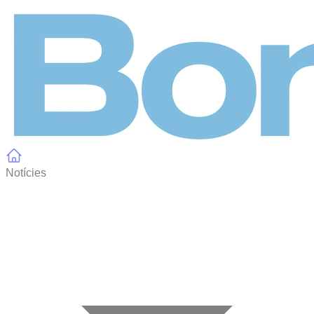
Panell de gestió de galetes
Notícies