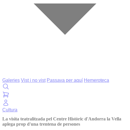
Galeries
Vist i no vist
Passava per aquí
Hemeroteca
Cultura
La visita teatralitzada pel Centre Històric d'Andorra la Vella
aplega prop d'una trentena de persones