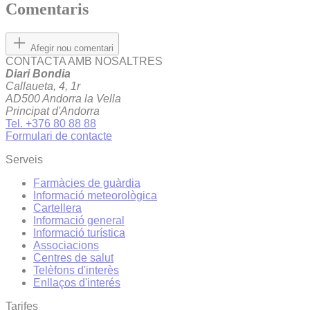
Comentaris
Afegir nou comentari
CONTACTA AMB NOSALTRES
Diari Bondia
Callaueta, 4, 1r
AD500 Andorra la Vella
Principat d'Andorra
Tel. +376 80 88 88
Formulari de contacte
Serveis
Farmàcies de guàrdia
Informació meteorològica
Cartellera
Informació general
Informació turística
Associacions
Centres de salut
Telèfons d'interès
Enllaços d'interés
Tarifes