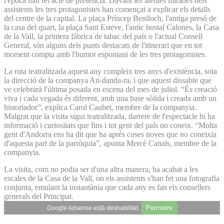
l'època han fet acte de presència. Davant les atentes mirades dels
assistents les tres protagonistes han començat a explicar els detalls
del centre de la capital. La plaça Príncep Benlloch, l'antiga presó de
la casa del quart, la plaça Sant Esteve, l'antic hostal Calones, la Casa
de la Vall, la primera fàbrica de tabac del país o l'actual Consell
General, són alguns dels punts destacats de l'itinerari que en tot
moment compta amb l'humor espontani de les tres protagonistes.
La ruta teatralitzada aquest any compleix tres anys d'existència, sota
la direcció de la companya An-danda-ra, i que aquest dissabte que
ve celebrarà l'última posada en escena del mes de juliol. “És creació
viva i cada vegada és diferent, amb una base sòlida i creada amb un
historiador”, explica Carol Caubet, membre de la companyia.
Malgrat que la visita sigui teatralitzada, darrere de l'espectacle hi ha
informació i curiositats que fins i tot gent del país no coneix. “Molta
gent d'Andorra ens ha dit que ha après coses noves que no coneixia
d'aquesta part de la parròquia”, apunta Mercè Canals, membre de la
companyia.
La visita, com no podia ser d'una altra manera, ha acabat a les
escales de la Casa de la Vall, on els assistents s'han fet una fotografia
conjunta, emulant la instantània que cada any es fan els consellers
generals del Principat.
Permetre
Google Adsense està deshabilitat.