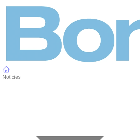
Panell de gestió de galetes
Notícies