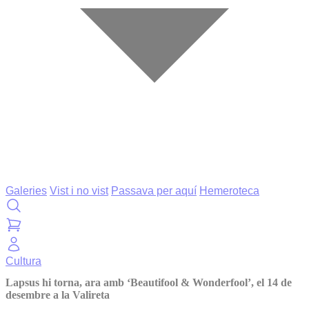
Galeries
Vist i no vist
Passava per aquí
Hemeroteca
Cultura
Lapsus hi torna, ara amb ‘Beautifool & Wonderfool’, el 14 de
desembre a la Valireta