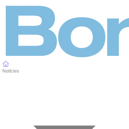
Panell de gestió de galetes
Notícies