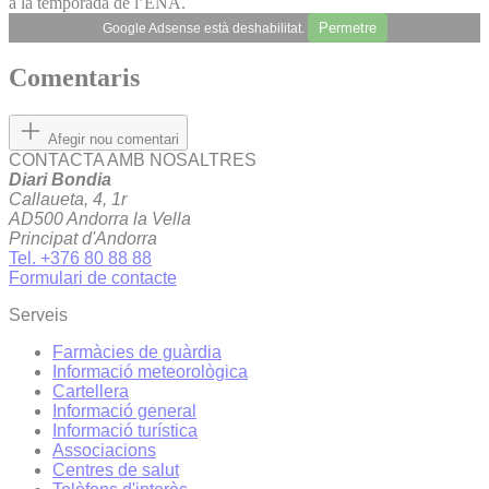
a la temporada de l’ENA.
Permetre
Google Adsense està deshabilitat.
Comentaris
Afegir nou comentari
CONTACTA AMB NOSALTRES
Diari Bondia
Callaueta, 4, 1r
AD500 Andorra la Vella
Principat d'Andorra
Tel. +376 80 88 88
Formulari de contacte
Serveis
Farmàcies de guàrdia
Informació meteorològica
Cartellera
Informació general
Informació turística
Associacions
Centres de salut