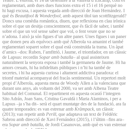
Teatre. L’estrena, el 14 de desembre a la Valireta d’Encamp, com és
reglamentari, amb dues dues funcions extra el 15 i el 16 perquè no
hi hagi excusa, i aquesta vegada amb direcció de Joan Hernández. I
què és
Beautifool & Wonderfool,
amb aquest títol tan scottfitzgerald?
Doncs una comèdia romàntica, diuen, que reflexiona en clau irònica
sobre el que un desitja conscientment, que és fàcil de saber, i també
sobre el que un vol sense saber que vol, o fent veure que no se
n’adona. I això ja són figues d’un altre paner. Unes figues i un paner
que donen peu als equívocs amb què Alberola va amanint el també
reglamentari soparet sobre el qual està construïda la trama. Un àpat
d’amics –dos: Ruben, l’amfitrió, i Jaume, el triomfador, en un clàssic
de Lapsus: recordin
Sopar amb batalla
– al qual assisteixen
naturalment la senyora esposa i també la germaneta de Jaume. Hi ha
amors creuats, hi ha infidelitats públiques i n’hi ha també de
secretes, i hi ha aquesta curiosa i altament addictiva paradoxa: el
triomf material acompanyat del fracàs sentimental. Un repertori molt
propi d’Alberola, aquesta mena de Woody Allen a la valenciana que
durant uns anys, als voltants del 2000, va ser amb Albena Teatre
habitual del Comunal. El repartiment en aquesta ocasió l’integren
Sito Adrán, Joan Sans, Cristina Gavaldà i Maria Alaminos, i per a
Lapsus –ja s’ha dit– serà el quart muntatge des de la fundació, ara fa
quatre temporades: es van estrenar amb
Kràmpack
, un clàssic
(2013); van repetir amb
Perill
, que adaptava un text de Frédéric
Sabrou amb direcció de Xavi Fernández (2015), i l’últim –fins ara–
era
Sopar amb batalla
, de Jordi Casanovas, amb què es van estrenar