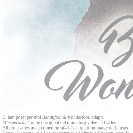
Li han posat per títol
Beautifool & Wonderfool
, adapta
M’esperaràs?
, un text original del dramaturg valencià Carles
Alberola –més aviat comediògraf– i és el quart muntatge de Lapsus