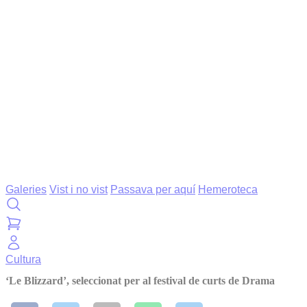
Galeries
Vist i no vist
Passava per aquí
Hemeroteca
Cultura
‘Le Blizzard’, seleccionat per al festival de curts de Drama