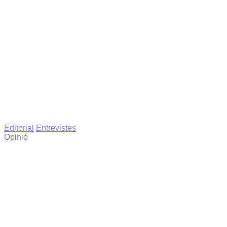
Editorial
Entrevistes
Opinió