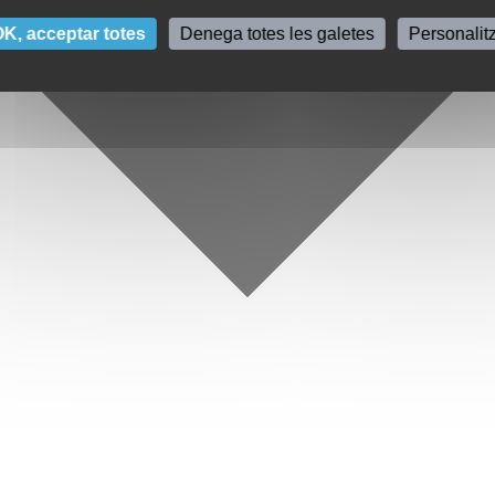
K, acceptar totes
Denega totes les galetes
Personalit