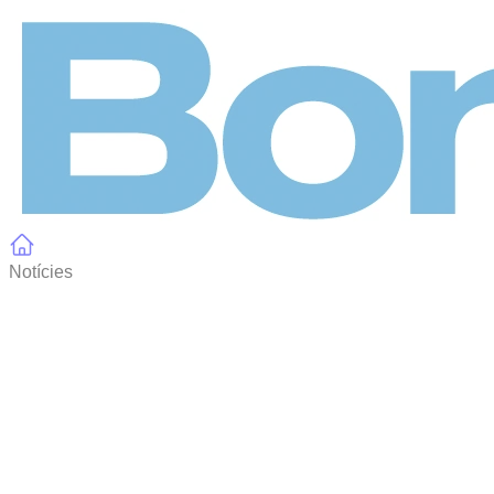
Panell de gestió de galetes
Notícies