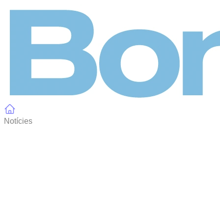
Panell de gestió de galetes
Notícies