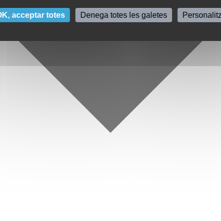
K, acceptar totes
Denega totes les galetes
Personalit