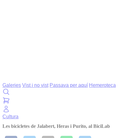
Galeries
Vist i no vist
Passava per aquí
Hemeroteca
Cultura
Les bicicletes de Jalabert, Heras i Purito, al BiciLab