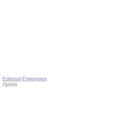
Editorial
Entrevistes
Opinió