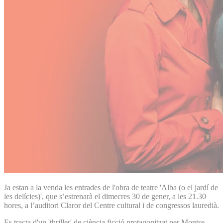
Ja estan a la venda les entrades de l'obra de teatre 'Alba (o el jardí de
les delícies)', que s’estrenarà el dimecres 30 de gener, a les 21.30
hores, a l’auditori Claror del Centre cultural i de congressos lauredià.
Es tracta d'un 'thriller' de ciència ficció protagonitzat per Montse