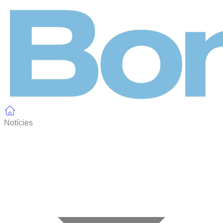
Panell de gestió de galetes
Notícies