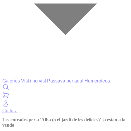
Galeries
Vist i no vist
Passava per aquí
Hemeroteca
Cultura
Les entrades per a 'Alba (o el jardí de les delícies)' ja estan a la
venda