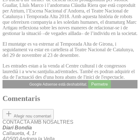
Guallar, Lluís Marco i l’andorrana Clàudia Riera que està coproduït
per Atrium, l’Escena Nacional d’Andorra, el Teatre Nacional de
Catalunya i Temporada Alta 2018. Amb aquesta història de robots
que ofereixen companyia a les soledats humanes, el dramaturg Marc
Artigau reflexiona sobre les noves maneres de relacionar‐se i de
gestionar la situació –de vegades aïllada– de l’individu en la societat.
El muntatge es va estrenar al Temporada Alta de Girona, i
seguidament va estar en cartellera al Teatre Nacional de Catalunya,
del 29 de novembre al 23 de desembre.
Les entrades estan a la venda al Centre cultural i de congressos
lauredià i a www.santjulia.ad/entrades. També es podran adquirir el
dia de l'actuació des d'una hora abans de l'inici de l'espectacle.
Permetre
Google Adsense està deshabilitat.
Comentaris
Afegir nou comentari
CONTACTA AMB NOSALTRES
Diari Bondia
Callaueta, 4, 1r
AD500 Andorra la Vella