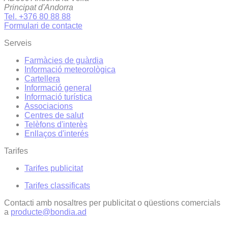
Principat d'Andorra
Tel. +376 80 88 88
Formulari de contacte
Serveis
Farmàcies de guàrdia
Informació meteorològica
Cartellera
Informació general
Informació turística
Associacions
Centres de salut
Telèfons d'interès
Enllaços d'interés
Tarifes
Tarifes publicitat
Tarifes classificats
Contacti amb nosaltres per publicitat o qüestions comercials
a
producte@bondia.ad