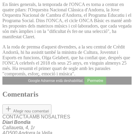
En línies generals, la temporada de l'ONCA es torna a centrar en
quatre pilars: l'Orquestra Nacional Clàssica d'Andorra, la Jove
Orquestra Nacional de Cambra d'Andorra, el Programa Educatiu i el
Programa Social. Dins l'ONCA, el cicle ONCA Bàsic es manté amb
les propostes dels mateixos músics i col·laboradors, que cada vegada
són més àmplies i on la "dificultat és fer-ne una selecció", ha
manifestat Claret.
A la roda de premsa d'aquest divendres, a la seu central de Crèdit
Andorrà, hi ha assistit també la ministra de Cultura, Joventut i
Esports en funcions, Olga Gelabert, que ha confiat que, després que
l'ONCA celebrés el 2018 els seus 25 anys, en vinguin almenys 25
més. Ha resumit el primer quart de segle amb les paraules
"compromís, esforç, emoció i música".
Permetre
Google Adsense està deshabilitat.
Comentaris
Afegir nou comentari
CONTACTA AMB NOSALTRES
Diari Bondia
Callaueta, 4, 1r
AD500 Andorra la Vella