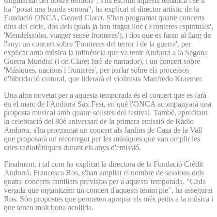
singularitat del nostre territori", s'ha escollit aquesta temàtica i se li
ha "posat una banda sonora", ha explicat el director artístic de la
Fundació ONCA, Gerard Claret. S'han programat quatre concerts
dins del cicle, dos dels quals ja han tingut lloc ('Fronteres espirituals',
'Mendelssohn, viatger sense fronteres'), i dos que es faran al llarg de
l'any: un concert sobre 'Fronteres del terror i de la guerra', per
explicar amb música la influència que va tenir Andorra a la Segona
Guerra Mundial (i on Claret farà de narrador), i un concert sobre
'Músiques, nacions i fronteres', per parlar sobre els processos
d'hibridació cultural, que liderarà el violinista Manfredo Kraemer.
Una altra novetat per a aquesta temporada és el concert que es farà
en el marc de l'Andorra Sax Fest, en què l'ONCA acompanyarà una
proposta musical amb quatre solistes del festival. També, aprofitant
la celebració del 80è aniversari de la primera emissió de Ràdio
Andorra, s'ha programat un concert als Jardins de Casa de la Vall
que proposarà un recorregut per les músiques que van omplir les
ones radiofòniques durant els anys d'emissió.
Finalment, i tal com ha explicat la directora de la Fundació Crèdit
Andorrà, Francesca Ros, s'han ampliat el nombre de sessions dels
quatre concerts familiars previstos per a aquesta temporada. "Cada
vegada que organitzem un concert d'aquests tenim ple", ha assegurat
Ros. Són propostes que permeten apropar els més petits a la música i
que tenen molt bona acollida.