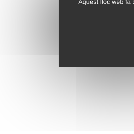
Aquest lloc web fa s