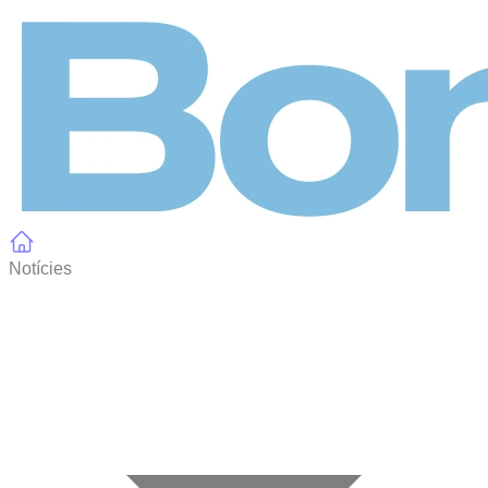
Panell de gestió de galetes
Notícies