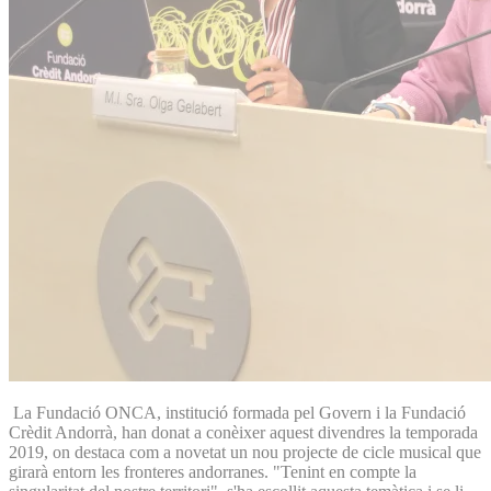
La Fundació ONCA, institució formada pel Govern i la Fundació
Crèdit Andorrà, han donat a conèixer aquest divendres la temporada
2019, on destaca com a novetat un nou projecte de cicle musical que
girarà entorn les fronteres andorranes. "Tenint en compte la