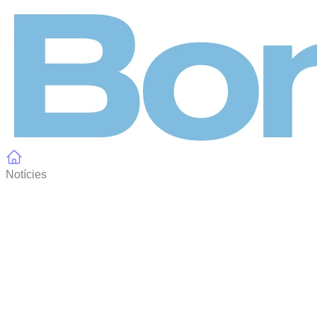
Panell de gestió de galetes
Notícies