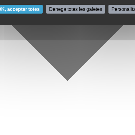
K, acceptar totes
Denega totes les galetes
Personalit