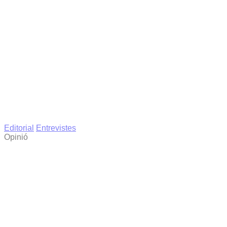
Editorial
Entrevistes
Opinió