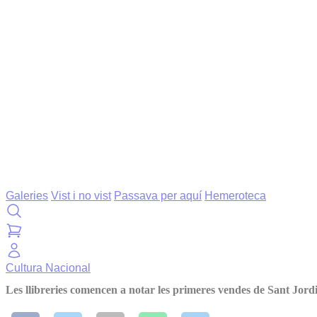
Galeries
Vist i no vist
Passava per aquí
Hemeroteca
Cultura
Nacional
Les llibreries comencen a notar les primeres vendes de Sant Jord