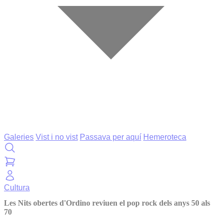
Galeries
Vist i no vist
Passava per aquí
Hemeroteca
Cultura
Les Nits obertes d'Ordino reviuen el pop rock dels anys 50 als
70