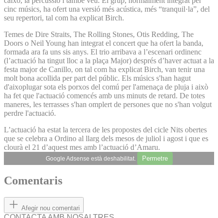
caixó, la percussió i també veu. El grup, normalment integrat per
cinc músics, ha ofert una versió més acústica, més “tranquil·la”, del
seu repertori, tal com ha explicat Birch.
Temes de Dire Straits, The Rolling Stones, Otis Redding, The
Doors o Neil Young han integrat el concert que ha ofert la banda,
formada ara fa uns sis anys. El trio arribava a l’escenari ordinenc
(l’actuació ha tingut lloc a la plaça Major) després d’haver actuat a la
festa major de Canillo, on tal com ha explicat Birch, van tenir una
molt bona acollida per part del públic. Els músics s'han hagut
d'aixoplugar sota els porxos del comú per l'amenaça de pluja i això
ha fet que l'actuació comencés amb uns minuts de retard. De totes
maneres, les terrasses s'han omplert de persones que no s'han volgut
perdre l'actuació.
L’actuació ha estat la tercera de les propostes del cicle Nits obertes
que se celebra a Ordino al llarg dels mesos de juliol i agost i que es
clourà el 21 d’aquest mes amb l’actuació d’Amaru.
Permetre
Google Adsense està deshabilitat.
Comentaris
Afegir nou comentari
CONTACTA AMB NOSALTRES