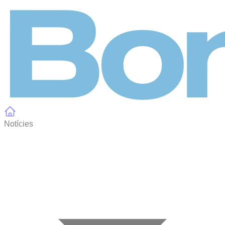
Panell de gestió de galetes
Notícies