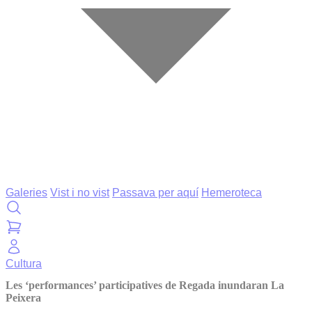
Galeries
Vist i no vist
Passava per aquí
Hemeroteca
Cultura
Les ‘performances’ participatives de Regada inundaran La
Peixera