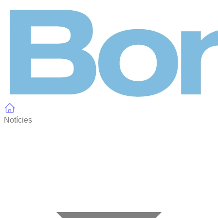
Panell de gestió de galetes
Notícies