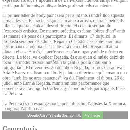
expressió artística s’apoderarà de La Peixera i de tots els que vulguin
participar-hi: infants, adults, artistes professionals i amateurs.
El primer taller de body paint serà per a infants i tindrà lloc aquesta
tarda a les sis. Es tracta, segons la mateixa artista, de transmetre als
infants aquesta tècnica i descobrir com el cos pot ser part de
l’expressió artística. De manera pràctica, es faran “obres d’art” amb
les mans i els peus dels participants. El dimarts, 17 de juliol, la
proposta serà per als adults. Regada i Clàudia Cascante faran una
performance conjunta. Cascante farà de model i Regada li anirà
pintant el cos. A més, la performance s’acompanyarà de música en
directe. La idea, va explicar Regada, és que quan el músic deixi de
tocar “la model restarà immòbil i la gent la podrà dibuixar o
fotografiar”. El divendres, 20 de juliol, Regada, Lurdes Casanova i
Ada Álvarez realitzaran un body paint en directe en què crearan una
obra “amb les nostres esquenes”, va dir. Finalment, el dijous, 26 de
juliol, amb Emma Regada, muntaran una performance que
començarà a l’avinguda Carlemany i conduirà els participants fins a
La Peixera.
La Peixera és un espai gestionat pel col·lectiu d’artistes la Xarranca,
inaugurat l’abril passat.
Permetre
Google Adsense està deshabilitat.
Comentaris