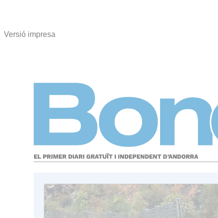
Versió impresa