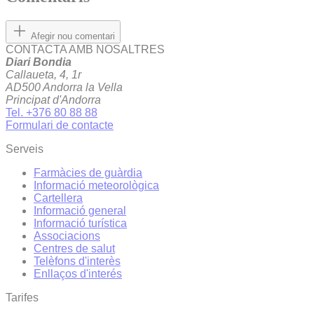
Afegir nou comentari
CONTACTA AMB NOSALTRES
Diari Bondia
Callaueta, 4, 1r
AD500 Andorra la Vella
Principat d'Andorra
Tel. +376 80 88 88
Formulari de contacte
Serveis
Farmàcies de guàrdia
Informació meteorològica
Cartellera
Informació general
Informació turística
Associacions
Centres de salut
Telèfons d'interès
Enllaços d'interés
Tarifes