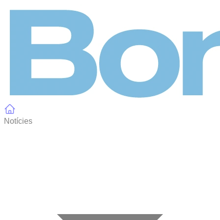
Panell de gestió de galetes
Notícies