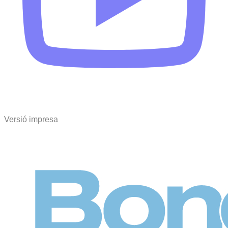
Versió impresa