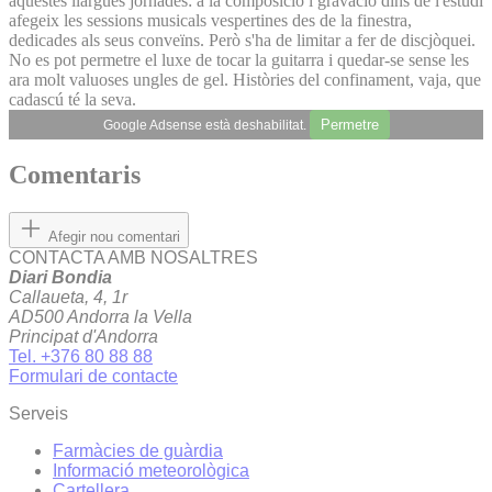
aquestes llargues jornades: a la composició i gravació dins de l'estudi
afegeix les sessions musicals vespertines des de la finestra,
dedicades als seus conveïns. Però s'ha de limitar a fer de discjòquei.
No es pot permetre el luxe de tocar la guitarra i quedar-se sense les
ara molt valuoses ungles de gel. Històries del confinament, vaja, que
cadascú té la seva.
Permetre
Google Adsense està deshabilitat.
Comentaris
Afegir nou comentari
CONTACTA AMB NOSALTRES
Diari Bondia
Callaueta, 4, 1r
AD500 Andorra la Vella
Principat d'Andorra
Tel. +376 80 88 88
Formulari de contacte
Serveis
Farmàcies de guàrdia
Informació meteorològica
Cartellera