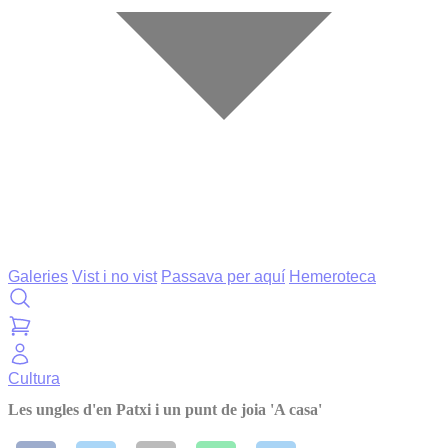
Galeries
Vist i no vist
Passava per aquí
Hemeroteca
Cultura
Les ungles d'en Patxi i un punt de joia 'A casa'