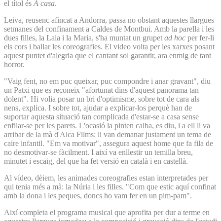
el títol és
A casa
.
Leiva, reusenc afincat a Andorra, passa no obstant aquestes llargues
setmanes del confinament a Caldes de Montbui. Amb la parella i les
dues filles, la Laia i la Maria, s'ha muntat un grupet
ad hoc
per fer-li
els cors i ballar les coreografies. El video volta per les xarxes posant
aquest puntet d'alegria que el cantant sol garantir, ara enmig de tant
horror.
"Vaig fent, no em puc queixar, puc compondre i anar gravant", diu
un Patxi que es reconeix "afortunat dins d'aquest panorama tan
dolent". Hi volia posar un bri d'optimisme, sobre tot de cara als
nens, explica. I sobre tot, ajudar a explicar-los perquè han de
suportar aquesta situació tan complicada d'estar-se a casa sense
enfilar-se per les parets. L'ocasió la pinten calba, es diu, i a ell li va
arribar de la mà d'Alca Films: li van demanar justament un tema de
caire infantil. "Em va motivar", assegura aquest home que fa fila de
no desmotivar-se fàcilment. I així va enllestir un temilla breu,
minutet i escaig, del que ha fet versió en català i en castellà.
Al vídeo, dèiem, les animades coreografies estan interpretades per
qui tenia més a mà: la Núria i les filles. "Com que estic aquí confinat
amb la dona i les peques, doncs ho vam fer en un pim-pam".
Així completa el programa musical que aprofita per dur a terme en