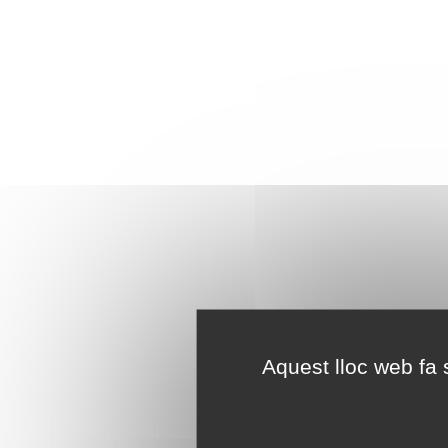
Aquest lloc web fa s