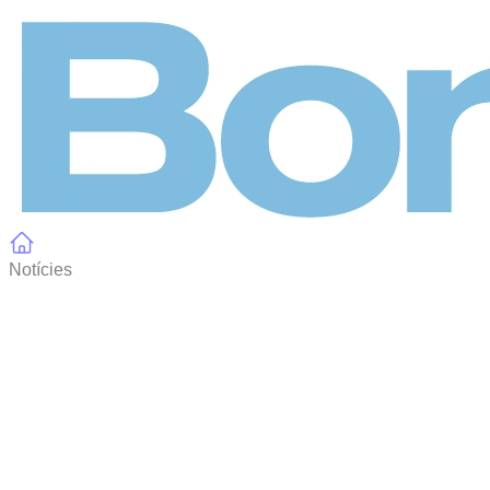
Panell de gestió de galetes
Notícies