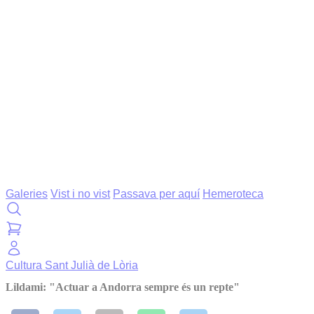
Galeries
Vist i no vist
Passava per aquí
Hemeroteca
Cultura
Sant Julià de Lòria
Lildami: "Actuar a Andorra sempre és un repte"