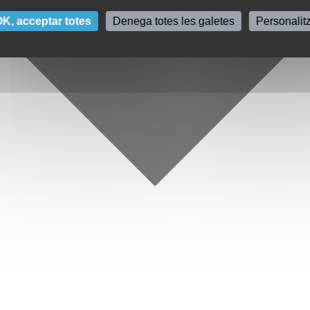
K, acceptar totes
Denega totes les galetes
Personalit