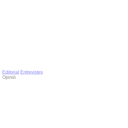
Editorial
Entrevistes
Opinió