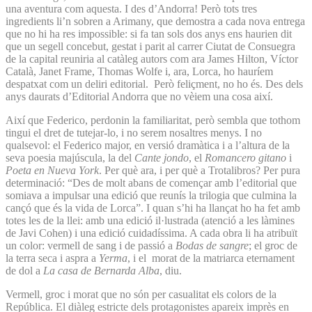
una aventura com aquesta. I des d’Andorra! Però tots tres
ingredients li’n sobren a Arimany, que demostra a cada nova entrega
que no hi ha res impossible: si fa tan sols dos anys ens haurien dit
que un segell concebut, gestat i parit al carrer Ciutat de Consuegra
de la capital reuniria al catàleg autors com ara James Hilton, Víctor
Català, Janet Frame, Thomas Wolfe i, ara, Lorca, ho hauríem
despatxat com un deliri editorial. Però feliçment, no ho és. Des dels
anys daurats d’Editorial Andorra que no vèiem una cosa així.
Així que Federico, perdonin la familiaritat, però sembla que tothom
tingui el dret de tutejar-lo, i no serem nosaltres menys. I no
qualsevol: el Federico major, en versió dramàtica i a l’altura de la
seva poesia majúscula, la del
Cante jondo
, el
Romancero gitano
i
Poeta en Nueva York
. Per què ara, i per què a Trotalibros? Per pura
determinació: “Des de molt abans de començar amb l’editorial que
somiava a impulsar una edició que reunís la trilogia que culmina la
cançó que és la vida de Lorca”. I quan s’hi ha llançat ho ha fet amb
totes les de la llei: amb una edició il·lustrada (atenció a les làmines
de Javi Cohen) i una edició cuidadíssima. A cada obra li ha atribuït
un color: vermell de sang i de passió a
Bodas de sangre
; el groc de
la terra seca i aspra a
Yerma
, i el morat de la matriarca eternament
de dol a
La casa de Bernarda Alba
, diu.
Vermell, groc i morat que no són per casualitat els colors de la
República. El diàleg estricte dels protagonistes apareix imprès en