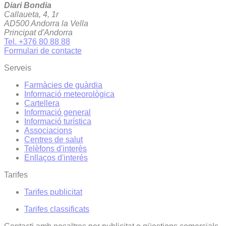
Diari Bondia
Callaueta, 4, 1r
AD500 Andorra la Vella
Principat d'Andorra
Tel. +376 80 88 88
Formulari de contacte
Serveis
Farmàcies de guàrdia
Informació meteorològica
Cartellera
Informació general
Informació turística
Associacions
Centres de salut
Telèfons d'interès
Enllaços d'interés
Tarifes
Tarifes publicitat
Tarifes classificats