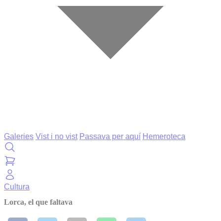
Galeries
Vist i no vist
Passava per aquí
Hemeroteca
Cultura
Lorca, el que faltava