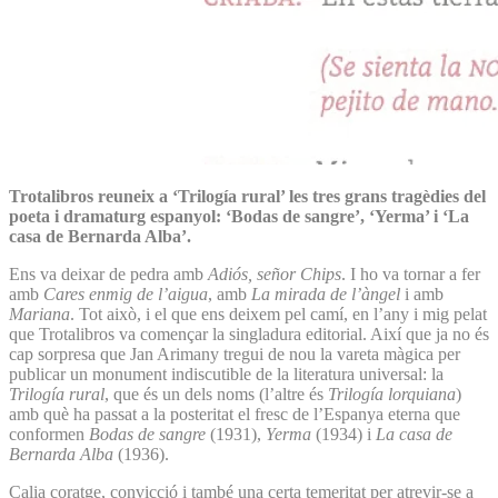
Trotalibros reuneix a ‘Trilogía rural’ les tres grans tragèdies del
poeta i dramaturg espanyol: ‘Bodas de sangre’, ‘Yerma’ i ‘La
casa de Bernarda Alba’.
Ens va deixar de pedra amb
Adiós, señor Chips
. I ho va tornar a fer
amb
Cares enmig de l’aigua
, amb
La mirada de l’àngel
i amb
Mariana
. Tot això, i el que ens deixem pel camí, en l’any i mig pelat
que Trotalibros va començar la singladura editorial. Així que ja no és
cap sorpresa que Jan Arimany tregui de nou la vareta màgica per
publicar un monument indiscutible de la literatura universal: la
Trilogía rural
, que és un dels noms (l’altre és
Trilogía lorquiana
)
amb què ha passat a la posteritat el fresc de l’Espanya eterna que
conformen
Bodas de sangre
(1931),
Yerma
(1934) i
La casa de
Bernarda Alba
(1936).
Calia coratge, convicció i també una certa temeritat per atrevir-se a