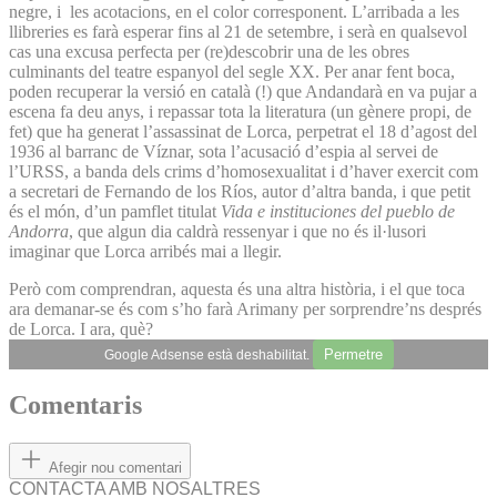
negre, i les acotacions, en el color corresponent. L’arribada a les
llibreries es farà esperar fins al 21 de setembre, i serà en qualsevol
cas una excusa perfecta per (re)descobrir una de les obres
culminants del teatre espanyol del segle XX. Per anar fent boca,
poden recuperar la versió en català (!) que Andandarà en va pujar a
escena fa deu anys, i repassar tota la literatura (un gènere propi, de
fet) que ha generat l’assassinat de Lorca, perpetrat el 18 d’agost del
1936 al barranc de Víznar, sota l’acusació d’espia al servei de
l’URSS, a banda dels crims d’homosexualitat i d’haver exercit com
a secretari de Fernando de los Ríos, autor d’altra banda, i que petit
és el món, d’un pamflet titulat
Vida e instituciones del pueblo de
Andorra
, que algun dia caldrà ressenyar i que no és il·lusori
imaginar que Lorca arribés mai a llegir.
Però com comprendran, aquesta és una altra història, i el que toca
ara demanar-se és com s’ho farà Arimany per sorprendre’ns després
de Lorca. I ara, què?
Permetre
Google Adsense està deshabilitat.
Comentaris
Afegir nou comentari
CONTACTA AMB NOSALTRES