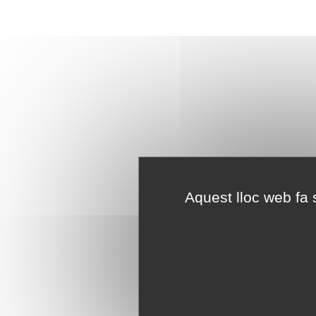
Aquest lloc web fa s