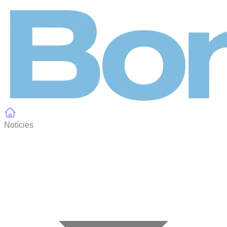
Panell de gestió de galetes
Notícies