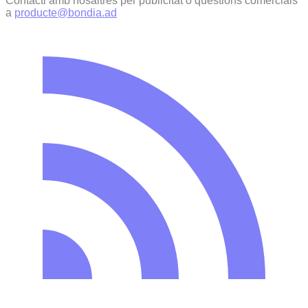
Contacti amb nosaltres per publicitat o qüestions comercials
a
producte@bondia.ad