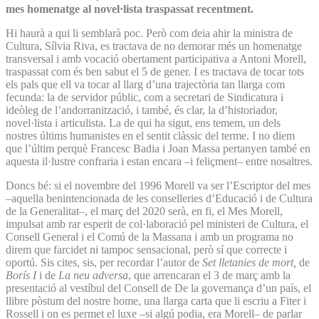
mes homenatge al novel·lista traspassat recentment.
Hi haurà a qui li semblarà poc. Però com deia ahir la ministra de
Cultura, Sílvia Riva, es tractava de no demorar més un homenatge
transversal i amb vocació obertament participativa a Antoni Morell,
traspassat com és ben sabut el 5 de gener. I es tractava de tocar tots
els pals que ell va tocar al llarg d’una trajectòria tan llarga com
fecunda: la de servidor públic, com a secretari de Sindicatura i
ideòleg de l’andorranització, i també, és clar, la d’historiador,
novel·lista i articulista. La de qui ha sigut, ens temem, un dels
nostres últims humanistes en el sentit clàssic del terme. I no diem
que l’últim perquè Francesc Badia i Joan Massa pertanyen també en
aquesta il·lustre confraria i estan encara –i feliçment– entre nosaltres.
Doncs bé: si el novembre del 1996 Morell va ser l’Escriptor del mes
–aquella benintencionada de les conselleries d’Educació i de Cultura
de la Generalitat–, el març del 2020 serà, en fi, el Mes Morell,
impulsat amb rar esperit de col·laboració pel ministeri de Cultura, el
Consell General i el Comú de la Massana i amb un programa no
direm que farcidet ni tampoc sensacional, però sí que correcte i
oportú. Sis cites, sis, per recordar l’autor de
Set lletanies de mort,
de
Borís I
i de
La neu adversa
, que arrencaran el 3 de març amb la
presentació al vestíbul del Consell de De la governança d’un país, el
llibre pòstum del nostre home, una llarga carta que li escriu a Fiter i
Rossell i on es permet el luxe –si algú podia, era Morell– de parlar