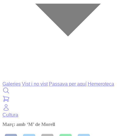
Galeries
Vist i no vist
Passava per aquí
Hemeroteca
Cultura
Març: amb ‘M’ de Morell