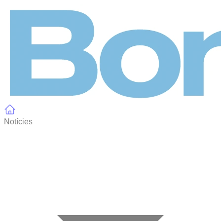
Panell de gestió de galetes
Notícies