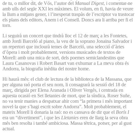
de tu, o millor dit, de Vós, l’autor del
Manual Digest
, i comentar-ne
amb ulls del segle XXI les màximes. El volum, en fi, havia de veure
la llum a mitjans gener, i l’inesperat traspàs de l’escriptor va trastocar
els plans dels editors, Anem i el Consell. Doncs ara li arriba per fi el
torn.
Li seguirà un concert que tindrà lloc el 12 de març a les Fontetes,
amb Jordi Barceló al piano, la veu de la soprano Jonaina Salvador i
un repertori que inclourà temes de Barceló, una selecció d’àries
d’òpera i molt probablement, versions musicades de textos de
Morell: amb una mica de sort, dels poemes semiclandestins que
Laura Casanovas i Robert Basart van exhumar a La meva obra és
Andorra, la biografia inèdita del nostre home.
Hi haurà més: el club de lectura de la biblioteca de la Massana, que
per alguna raó porta el seu nom, li consagrarà la sessió del 18 de
març, dirigida per Elena Aranada i Oliver Vergés, i centrada en
aquesta ocasió en Set lletanies de mort, que la síndica, Roser Suñe,
no va tenir manies a despatxar ahir com “la primera i més important
novel·la que s’hagi escrit sobre Andorra”. Molt probablement, el
mateix Morell li donaria la raó: no es cansava de dir que el
Borís I
era un “divertiment”, i que les
Lletanies
eren de llarg la seva obra
més ben resolta i també ambiciosa. Massa tètrica, potser, per al gust
actual.