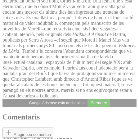
reciprocitat porta el seu nom, tornem-ho a dir. Una feina que s’està
eternitzant, que la cònsol Molné va advertir ahir que s’allargarà
encara uns mesos: els últims dies han ingressat una trentena de
caixes més. És una llàstima, perquè –llibres de banda–el fons conté
material de valor indubtable, començant pels manuscrits de les
novel·les de Morell –que reescrivia cinc, sis i deu vegades– i
acabant, atenció, pels originals dels
Haikus d’Arinsal
de Bartra,
publicats per Serra Airosa –el segell que Morell i Manel Mas van
fundar als primers anys 80– així com els de les del poemari
Estances
de Lòria
. També s’hi conserva l’abundant correspondència que va
mantenir amb personatges de primeríssima fila de la vida
intel·lectual catalana i espanyola de l’últim terç del segle XX: amb
Salvador Espriu, per exemple. I curiositats com l’adaptació per a la
pantalla gran del Borís I que havia de protagonitzar ni més ni menys
que Christopher Lambert, amb direcció d’Antoni Ribas i que es va
quedar al calaix de les bones intencions. Tot aquest material, sense
parangó en els nostres arxius, mereix si no ens equivoquem estar a
l’abast de curiosos i diletants.
Permetre
Google Adsense està deshabilitat.
Comentaris
Afegir nou comentari