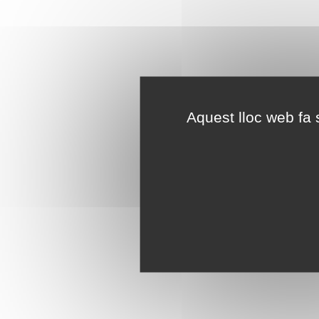
Aquest lloc web fa s