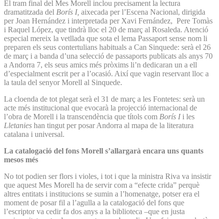
El tram final del Mes Morell inclou precisament la lectura
dramatitzada del
Borís I,
aixecada per l’Escena Nacional, dirigida
per Joan Hernández i interpretada per Xavi Fernández, Pere Tomàs
i Raquel López, que tindrà lloc el 20 de març al Rosaleda. Atenció
especial mereix la vetllada que sota el lema Passaport sense nom li
preparen els seus contertulians habituals a Can Sinquede: serà el 26
de març i a banda d’una selecció de passaports publicats als anys 70
a Andorra 7, els seus amics més pròxims li’n dedicaran un a ell
d’especialment escrit per a l’ocasió. Així que vagin reservant lloc a
la taula del senyor Morell al Sinquede.
La cloenda de tot plegat serà el 31 de març a les Fontetes: serà un
acte més institucional que evocarà la projecció internacional de
l’obra de Morell i la transcendència que títols com
Borís I
i les
Lletanies
han tingut per posar Andorra al mapa de la literatura
catalana i universal.
La catalogació del fons Morell s’allargarà encara uns quants
mesos més
No tot podien ser flors i violes, i tot i que la ministra Riva va insistir
que aquest Mes Morell ha de servir com a “efecte crida” perquè
altres entitats i institucions se sumin a l’homenatge, potser era el
moment de posar fil a l’agulla a la catalogació del fons que
l’escriptor va cedir fa dos anys a la biblioteca –que en justa