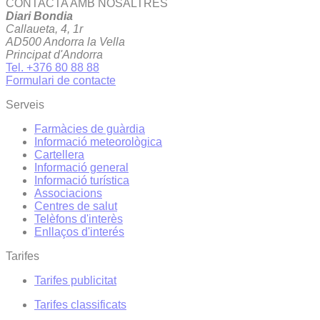
CONTACTA AMB NOSALTRES
Diari Bondia
Callaueta, 4, 1r
AD500 Andorra la Vella
Principat d'Andorra
Tel. +376 80 88 88
Formulari de contacte
Serveis
Farmàcies de guàrdia
Informació meteorològica
Cartellera
Informació general
Informació turística
Associacions
Centres de salut
Telèfons d'interès
Enllaços d'interés
Tarifes
Tarifes publicitat
Tarifes classificats