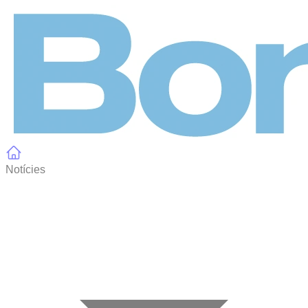
Panell de gestió de galetes
Notícies