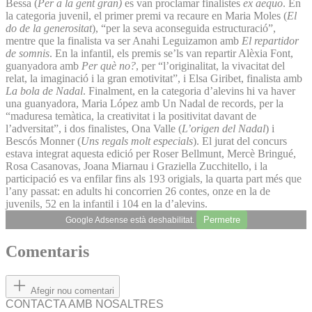
Bessa (
Per a la gent gran)
es van proclamar finalistes
ex aequo
. En
la categoria juvenil, el primer premi va recaure en Maria Moles (
El
do de la generositat
), “per la seva aconseguida estructuració”,
mentre que la finalista va ser Anahi Leguizamon amb
El repartidor
de somnis
. En la infantil, els premis se’ls van repartir Alèxia Font,
guanyadora amb
Per què no?
, per “l’originalitat, la vivacitat del
relat, la imaginació i la gran emotivitat”, i Elsa Giribet, finalista amb
La bola de Nadal
. Finalment, en la categoria d’alevins hi va haver
una guanyadora, Maria López amb Un Nadal de records, per la
“maduresa temàtica, la creativitat i la positivitat davant de
l’adversitat”, i dos finalistes, Ona Valle (
L’origen del Nadal
) i
Bescós Monner (
Uns regals molt especials
). El jurat del concurs
estava integrat aquesta edició per Roser Bellmunt, Mercè Bringué,
Rosa Casanovas, Joana Miarnau i Graziella Zucchitello, i la
participació es va enfilar fins als 193 origials, la quarta part més que
l’any passat: en adults hi concorrien 26 contes, onze en la de
juvenils, 52 en la infantil i 104 en la d’alevins.
Permetre
Google Adsense està deshabilitat.
Comentaris
Afegir nou comentari
CONTACTA AMB NOSALTRES