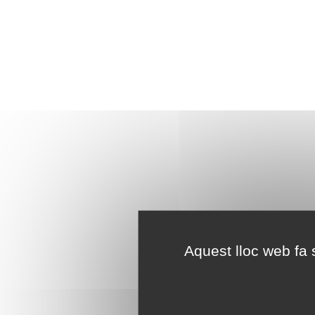
Aquest lloc web fa s