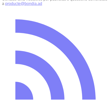
a
producte@bondia.ad