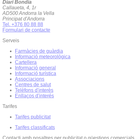
Diari Bondia
Callaueta, 4, 1r
AD500 Andorra la Vella
Principat d'Andorra
Tel. +376 80 88 88
Formulari de contacte
Serveis
Farmàcies de guàrdia
Informació meteorològica
Cartellera
Informació general
Informació turística
Associacions
Centres de salut
Telèfons d'interès
Enllaços d'interés
Tarifes
Tarifes publicitat
Tarifes classificats
Contacti amb nosaltres per publicitat o qüestions comercials