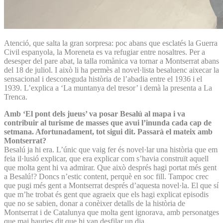
Atenció, que salta la gran sorpresa: poc abans que esclatés la Guerra
Civil espanyola, la Moreneta es va refugiar entre nosaltres. Per a
desesper del pare abat, la talla romànica va tornar a Montserrat abans
del 18 de juliol. I això li ha permès al novel·lista besaluenc aixecar la
sensacional i desconeguda història de l’abadia entre el 1936 i el
1939. L’explica a ‘La muntanya del tresor’ i demà la presenta a La
Trenca.
Amb ‘El pont dels jueus’ va posar Besalú al mapa i va
contribuir al turisme de masses que avui l’inunda cada cap de
setmana. Afortunadament, tot sigui dit. Passarà el mateix amb
Montserrat?
Besalú ja hi era. L’únic que vaig fer és novel·lar una història que em
feia il·lusió explicar, que era explicar com s’havia construït aquell
que molta gent hi va admirar. Que això després hagi portat més gent
a Besalú!? Doncs n’estic content, perquè en soc fill. Tampoc crec
que pugi més gent a Montserrat després d’aquesta novel·la. El que sí
que m’he trobat és gent que agraeix que els hagi explicat episodis
que no se sabien, donar a conèixer detalls de la història de
Montserrat i de Catalunya que molta gent ignorava, amb personatges
que mai hauries dit que hi van desfilar un dia.