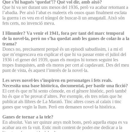
Que s’hi hagués ‘quedat’!? Què vol dir, amb això?
Que hi va ser durant uns mesos del 1936, però va acabar retornant a
l’abadia. Per això l’abat es maleeix els ossos quan finalment esclata
la guerra i es veu en el tràngol de buscar-li un amagatall. Això són
fets certs, no invenció meva.
I Himmler? Va venir el 1941, fora per tant del marc temporal
de la novel·la, però no s’ha quedat amb les ganes de colar-lo a la
trama?
Doncs no, precisament perquè és un episodi sabudíssim, i a mi el
que m’engrescava era explicar el que hi va passar entre el juliol del
1936 i el gener del 1939, quan els monjos hi tornen seguint les
tropes franquistes, amb els moros per cert al capdavant. Des del meu
punt de vista, és aquest l’interès de la novel·la.
Les seves novel·les s’inspiren en personatges i fets reals.
Necessita una base històrica, documental, per bastir una ficció?
El cert és que m’hi sento còmode, en el gènere històric, però també
ho és que n’he provat d’altres. Per exemple, els tres relats que he
publicat als llibres de La Marató. Tinc altres coses al calaix i tinc
ganes que vegin la llum. Però em demanen novel·la històrica.
Ganes de tornar a la tele?
En absolut. Van ser quinze anys molt bons, però aquella etapa es va
acabar ara en fa vuit. Estic molt content de poder-me dedicar a la