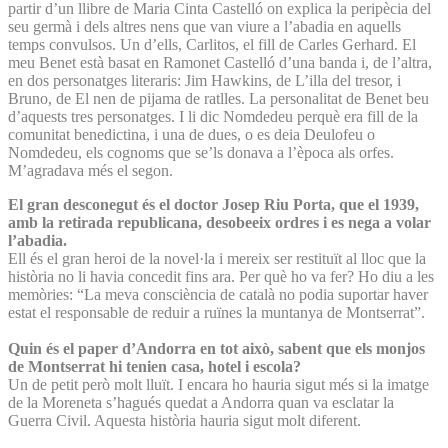
partir d’un llibre de Maria Cinta Castelló on explica la peripècia del
seu germà i dels altres nens que van viure a l’abadia en aquells
temps convulsos. Un d’ells, Carlitos, el fill de Carles Gerhard. El
meu Benet està basat en Ramonet Castelló d’una banda i, de l’altra,
en dos personatges literaris: Jim Hawkins, de L’illa del tresor, i
Bruno, de El nen de pijama de ratlles. La personalitat de Benet beu
d’aquests tres personatges. I li dic Nomdedeu perquè era fill de la
comunitat benedictina, i una de dues, o es deia Deulofeu o
Nomdedeu, els cognoms que se’ls donava a l’època als orfes.
M’agradava més el segon.
El gran desconegut és el doctor Josep Riu Porta, que el 1939,
amb la retirada republicana, desobeeix ordres i es nega a volar
l’abadia.
Ell és el gran heroi de la novel·la i mereix ser restituït al lloc que la
història no li havia concedit fins ara. Per què ho va fer? Ho diu a les
memòries: “La meva consciència de català no podia suportar haver
estat el responsable de reduir a ruïnes la muntanya de Montserrat”.
Quin és el paper d’Andorra en tot això, sabent que els monjos
de Montserrat hi tenien casa, hotel i escola?
Un de petit però molt lluït. I encara ho hauria sigut més si la imatge
de la Moreneta s’hagués quedat a Andorra quan va esclatar la
Guerra Civil. Aquesta història hauria sigut molt diferent.