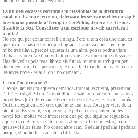
literatura, la meva i la dels altres.
És un dels escassos escriptors professionals de la literatura
catalana. I sempre en ruta, defensant les seves novel·les on sigui:
la setmana passada a Tremp i a La Pobla, demà a La Trenca,
dissabte la Seu. Consell per a un escriptor novell: carretera i
manta?
No soc qui per donar consell a ningú. Però si una cosa tinc clara és
que això ho has de fer perquè t’agrada. La meva aposta era que, si
m’ho treballava, perquè aquesta és una altra, potser podria viure
d’això. I viure d’això no vol dir posar-te a escriure només llevar-te.
Has de vetllar pels teus llibres: els futurs, reunint-te amb gent per
documentar-te, i els presents, que no et faci mandra anar a defensar
les teves novel·les allà on t’ho demanin.
I si no t’ho demanen?
Llavors, generar tu aquesta demanda, trucant, escrivint, presentant-
t’hi. Com sigui. Si no, és molt difícil fer-te un forat entre tantíssimes
novel·les. Què diferencia la teva de la resta? Potser el factor humà.
Qui no cregui en això crec que ho té una mica fotut per viure de la
literatura. És veritat, i sap greu, que pel camí es queden moltes
novel·les i moltes veus interessant que pel que sigui no segueixen
aquesta via. Però res és de franc, cal un sacrifici i un esforç, com
qualsevol altra feina. No conec altre camí. Pedalar i pedalar i pedalar
perquè, si no ho fas, caus de la bicicleta.