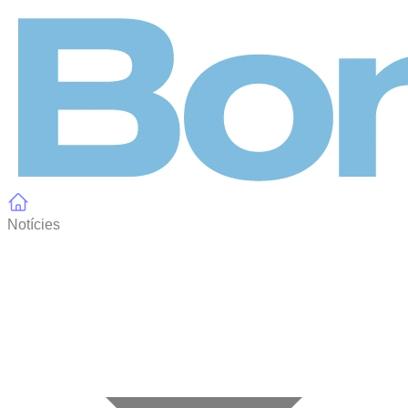
Panell de gestió de galetes
Notícies