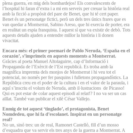
plena guerra, en mig dels bombardejos! Els convalescents de
l’hospital hi faran d’extra i a mi em serveix per creuar la història real
amb la ficció a propòsit del pare de Benet, que hi té cert paper.
Benet és un personatge fictici, però un dels tres únics frares que es
van quedar a Montserrat, Sabino Areso, que hi exercia de porter, era
en realitat un espia franquista. I aquest sí que va existir de debò. Tots
aquests detalls ajuden a entendre millor la història i li donen
vivacitat.
Encara més: el primer poemari de Pablo Neruda, ‘España en el
corazón’, s’imprimeix en aquests moments a Montserrat.
Gràcies al poeta Manuel Altolaguirre, cap d’Informació i
Propaganda de l’Exèrcit de l’Est republicà. Es troba amb la
magnífica impremta dels monjos de Montserrat i hi veu tot el
potencial, no només per fer pasquins i fulletons propagandístics. La
República creu en el poder de la cultura i en el valor de la paraula, i
aquí s’inscriu el volum de Neruda, amb il·lustracions de Picasso!
Qui es pot estar de colar aquest episodi al relat!? I no va ser un cas
aïllat. També van publicar el xilè César Vallejo.
Enmig de tot aquest ‘tinglado’, el protagonista, Benet
Nomdedeu, que hi fa d’escolanet. Inspirat en un personatge
real?
No un, sinó tres: un de real, Ramonet Castelló, fill d’un mosso
d’esquadra que va servir els tres anys de la guerra a Montserrat. A