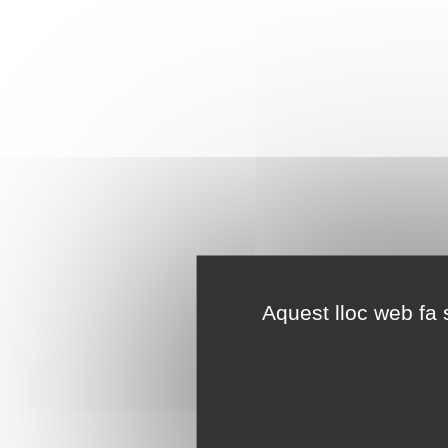
Aquest lloc web fa s