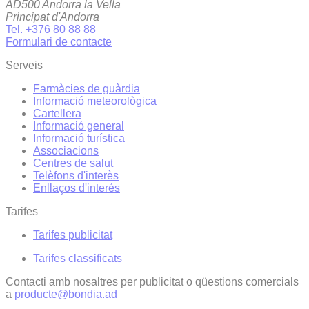
AD500 Andorra la Vella
Principat d'Andorra
Tel. +376 80 88 88
Formulari de contacte
Serveis
Farmàcies de guàrdia
Informació meteorològica
Cartellera
Informació general
Informació turística
Associacions
Centres de salut
Telèfons d'interès
Enllaços d'interés
Tarifes
Tarifes publicitat
Tarifes classificats
Contacti amb nosaltres per publicitat o qüestions comercials
a
producte@bondia.ad