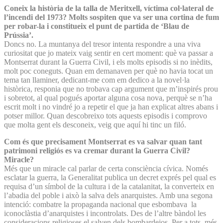
Coneix la història de la talla de Meritxell, víctima col·lateral de
l’incendi del 1973? Molts sospiten que va ser una cortina de fum
per robar-la i constitueix el punt de partida de ‘Blau de
Prússia’.
Doncs no. La muntanya del tresor intenta respondre a una viva
curiositat que jo mateix vaig sentir en cert moment: què va passar a
Montserrat durant la Guerra Civil, i els molts episodis si no inèdits,
molt poc coneguts. Quan em demanaven per què no havia tocat un
tema tan llaminer, dedicant-me com em dedico a la novel·la
històrica, responia que no trobava cap argument que m’inspirés prou
i sobretot, al qual pogués aportar alguna cosa nova, perquè se n’ha
escrit molt i no vindré jo a repetir el que ja han explicat altres abans i
potser millor. Quan descobreixo tots aquests episodis i comprovo
que molta gent els desconeix, veig que aquí hi tinc un filó.
Com és que precisament Montserrat es va salvar quan tant
patrimoni religiós es va cremar durant la Guerra Civil?
Miracle?
Més que un miracle cal parlar de certa consciència cívica. Només
esclatar la guerra, la Generalitat publica un decret exprés pel qual es
requisa d’un símbol de la cultura i de la catalanitat, la converteix en
l’abadia del poble i això la salva dels anarquistes. Amb una segona
intenció: combatre la propaganda nacional que esbombava la
iconoclàstia d’anarquistes i incontrolats. Des de l’altre bàndol les
consideracions religioses el salven dels bombardejos. Per a tots, més