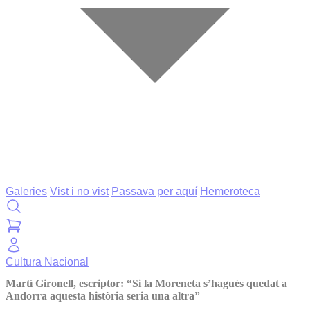
Galeries
Vist i no vist
Passava per aquí
Hemeroteca
Cultura
Nacional
Martí Gironell, escriptor: “Si la Moreneta s’hagués quedat a
Andorra aquesta història seria una altra”