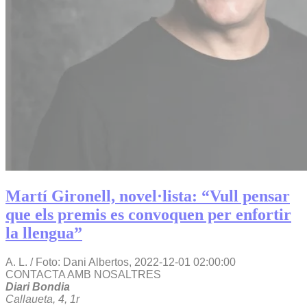
Martí Gironell, novel·lista: “Vull pensar
que els premis es convoquen per enfortir
la llengua”
A. L. / Foto: Dani Albertos,
2022-12-01 02:00:00
CONTACTA AMB NOSALTRES
Diari Bondia
Callaueta, 4, 1r