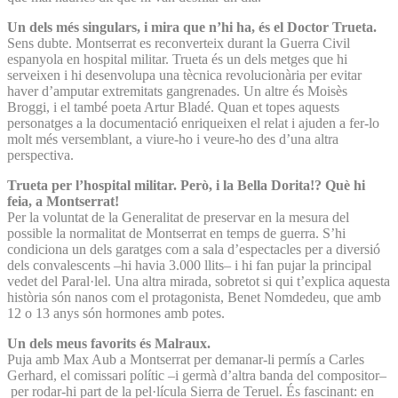
Un dels més singulars, i mira que n’hi ha, és el Doctor Trueta.
Sens dubte. Montserrat es reconverteix durant la Guerra Civil
espanyola en hospital militar. Trueta és un dels metges que hi
serveixen i hi desenvolupa una tècnica revolucionària per evitar
haver d’amputar extremitats gangrenades. Un altre és Moisès
Broggi, i el també poeta Artur Bladé. Quan et topes aquests
personatges a la documentació enriqueixen el relat i ajuden a fer-lo
molt més versemblant, a viure-ho i veure-ho des d’una altra
perspectiva.
Trueta per l’hospital militar. Però, i la Bella Dorita!? Què hi
feia, a Montserrat!
Per la voluntat de la Generalitat de preservar en la mesura del
possible la normalitat de Montserrat en temps de guerra. S’hi
condiciona un dels garatges com a sala d’espectacles per a diversió
dels convalescents –hi havia 3.000 llits– i hi fan pujar la principal
vedet del Paral·lel. Una altra mirada, sobretot si qui t’explica aquesta
història són nanos com el protagonista, Benet Nomdedeu, que amb
12 o 13 anys són hormones amb potes.
Un dels meus favorits és Malraux.
Puja amb Max Aub a Montserrat per demanar-li permís a Carles
Gerhard, el comissari polític –i germà d’altra banda del compositor–
per rodar-hi part de la pel·lícula Sierra de Teruel. És fascinant: en