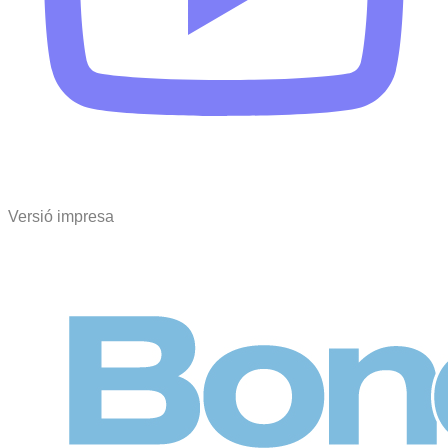
Versió impresa