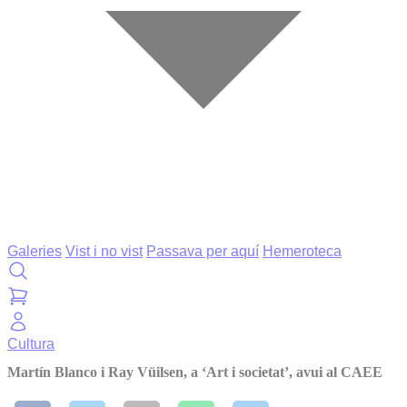
Galeries
Vist i no vist
Passava per aquí
Hemeroteca
Cultura
Martín Blanco i Ray Vüilsen, a ‘Art i societat’, avui al CAEE