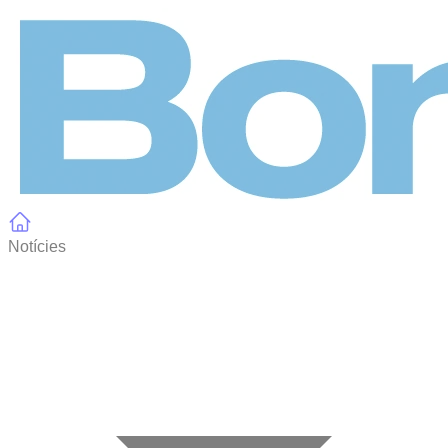
Panell de gestió de galetes
Notícies