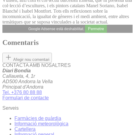
Vüilsen, així com el col·lectiu barceloní Entèsia, que hi presenta una
col·lecció d’escultures, i els pintors catalans Manel Soriano, Isabel
Blanché i Isabel Montfort. Tots ells reflexionen sobre la
incomunicació, la igualtat de gèneres i el medi ambient, entre altres
temàtiques que se suposa vinculades a la societat actual.
Permetre
Google Adsense està deshabilitat.
Comentaris
Afegir nou comentari
CONTACTA AMB NOSALTRES
Diari Bondia
Callaueta, 4, 1r
AD500 Andorra la Vella
Principat d'Andorra
Tel. +376 80 88 88
Formulari de contacte
Serveis
Farmàcies de guàrdia
Informació meteorològica
Cartellera
Informació general