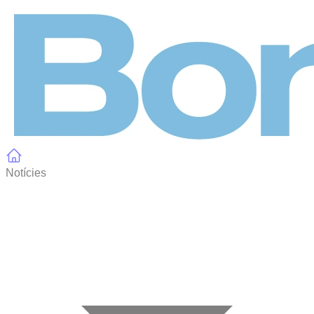
Panell de gestió de galetes
Notícies