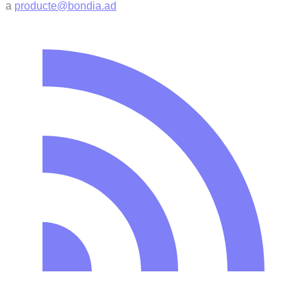
a
producte@bondia.ad