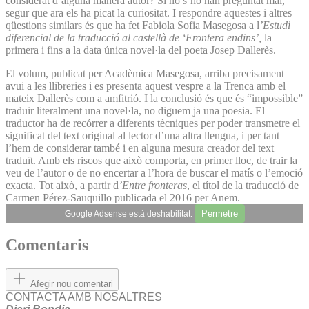
considerat d’alguna manera autor? Si no s’ho han preguntat mai,
segur que ara els ha picat la curiositat. I respondre aquestes i altres
qüestions similars és que ha fet Fabiola Sofia Masegosa a l
’Estudi
diferencial de la traducció al castellà de ‘Frontera endins’,
la
primera i fins a la data única novel·la del poeta Josep Dallerès.
El volum, publicat per Acadèmica Masegosa, arriba precisament
avui a les llibreries i es presenta aquest vespre a la Trenca amb el
mateix Dallerès com a amfitrió. I la conclusió és que és “impossible”
traduir literalment una novel·la, no diguem ja una poesia. El
traductor ha de recórrer a diferents tècniques per poder transmetre el
significat del text original al lector d’una altra llengua, i per tant
l’hem de considerar també i en alguna mesura creador del text
traduït. Amb els riscos que això comporta, en primer lloc, de trair la
veu de l’autor o de no encertar a l’hora de buscar el matís o l’emoció
exacta. Tot això, a partir d
’Entre fronteras
, el títol de la traducció de
Carmen Pérez-Sauquillo publicada el 2016 per Anem.
Permetre
Google Adsense està deshabilitat.
Comentaris
Afegir nou comentari
CONTACTA AMB NOSALTRES