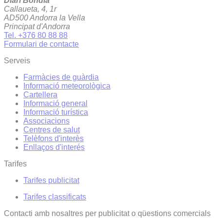
Diari Bondia
Callaueta, 4, 1r
AD500 Andorra la Vella
Principat d'Andorra
Tel. +376 80 88 88
Formulari de contacte
Serveis
Farmàcies de guàrdia
Informació meteorològica
Cartellera
Informació general
Informació turística
Associacions
Centres de salut
Telèfons d'interès
Enllaços d'interés
Tarifes
Tarifes publicitat
Tarifes classificats
Contacti amb nosaltres per publicitat o qüestions comercials