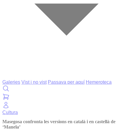
Galeries
Vist i no vist
Passava per aquí
Hemeroteca
Cultura
Masegosa confronta les versions en català i en castellà de
‘Manela’