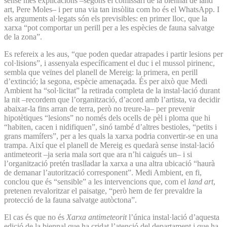
sense més explicacions –segons el comissari de la biennal de land
art, Pere Moles– i per una via tan insòlita com ho és el WhatsApp. I
els arguments al·legats són els previsibles: en primer lloc, que la
xarxa “pot comportar un perill per a les espècies de fauna salvatge
de la zona”.
Es refereix a les aus, “que poden quedar atrapades i partir lesions per
col·lisions”, i assenyala específicament el duc i el mussol pirinenc,
sembla que veïnes del planell de Mereig: la primera, en perill
d’extinció; la segona, espècie amenaçada. És per això que Medi
Ambient ha “sol·licitat” la retirada completa de la instal·lació durant
la nit –recordem que l’organització, d’acord amb l’artista, va decidir
abaixar-la fins arran de terra, però no treure-la– per prevenir
hipotètiques “lesions” no només dels ocells de pèl i ploma que hi
“habiten, cacen i nidifiquen”, sinó també d’altres bestioles, “petits i
grans mamífers”, per a les quals la xarxa podria convertir-se en una
trampa. Així que el planell de Mereig es quedarà sense instal·lació
antimeteorit –ja seria mala sort que ara n’hi caigués un– i si
l’organització pretén traslladar la xarxa a una altra ubicació “haurà
de demanar l’autorització corresponent”. Medi Ambient, en fi,
conclou que és “sensible” a les intervencions que, com el
land art
,
pretenen revaloritzar el paisatge, “però hem de fer prevaldre la
protecció de la fauna salvatge autòctona”.
El cas és que no és
Xarxa antimeteorit
l’única instal·lació d’aquesta
edició de la biennal que ha cridat l’atenció del departament i que ha