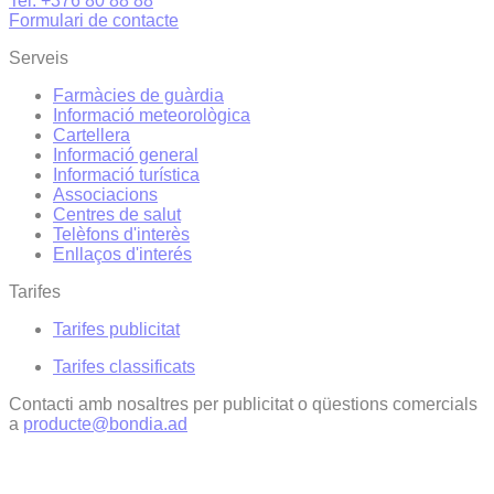
Tel. +376 80 88 88
Formulari de contacte
Serveis
Farmàcies de guàrdia
Informació meteorològica
Cartellera
Informació general
Informació turística
Associacions
Centres de salut
Telèfons d'interès
Enllaços d'interés
Tarifes
Tarifes publicitat
Tarifes classificats
Contacti amb nosaltres per publicitat o qüestions comercials
a
producte@bondia.ad