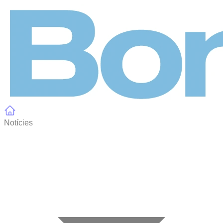
Panell de gestió de galetes
Notícies