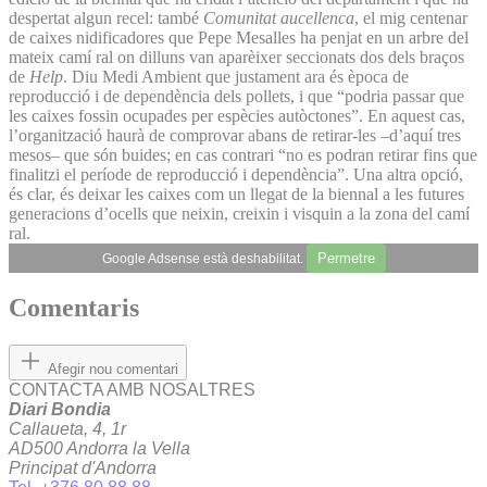
despertat algun recel: també
Comunitat aucellenca
, el mig centenar
de caixes nidificadores que Pepe Mesalles ha penjat en un arbre del
mateix camí ral on dilluns van aparèixer seccionats dos dels braços
de
Help
. Diu Medi Ambient que justament ara és època de
reproducció i de dependència dels pollets, i que “podria passar que
les caixes fossin ocupades per espècies autòctones”. En aquest cas,
l’organització haurà de comprovar abans de retirar-les –d’aquí tres
mesos– que són buides; en cas contrari “no es podran retirar fins que
finalitzi el període de reproducció i dependència”. Una altra opció,
és clar, és deixar les caixes com un llegat de la biennal a les futures
generacions d’ocells que neixin, creixin i visquin a la zona del camí
ral.
Permetre
Google Adsense està deshabilitat.
Comentaris
Afegir nou comentari
CONTACTA AMB NOSALTRES
Diari Bondia
Callaueta, 4, 1r
AD500 Andorra la Vella
Principat d'Andorra