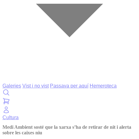
Galeries
Vist i no vist
Passava per aquí
Hemeroteca
Cultura
Medi Ambient sosté que la xarxa s’ha de retirar de nit i alerta
sobre les caixes niu