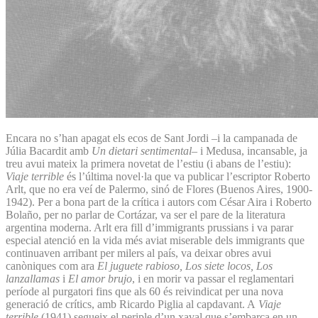
Encara no s’han apagat els ecos de Sant Jordi –i la campanada de
Júlia Bacardit amb
Un dietari sentimental
– i Medusa, incansable, ja
treu avui mateix la primera novetat de l’estiu (i abans de l’estiu):
Viaje terrible
és l’última novel·la que va publicar l’escriptor Roberto
Arlt, que no era veí de Palermo, sinó de Flores (Buenos Aires, 1900-
1942). Per a bona part de la crítica i autors com César Aira i Roberto
Bolaño, per no parlar de Cortázar, va ser el pare de la literatura
argentina moderna. Arlt era fill d’immigrants prussians i va parar
especial atenció en la vida més aviat miserable dels immigrants que
continuaven arribant per milers al país, va deixar obres avui
canòniques com ara
El juguete rabioso, Los siete locos, Los
lanzallamas
i
El amor brujo
, i en morir va passar el reglamentari
període al purgatori fins que als 60 és reivindicat per una nova
generació de crítics, amb Ricardo Piglia al capdavant. A
Viaje
terrible
(1941) segueix el periple d’un xaval que s’embarca en un