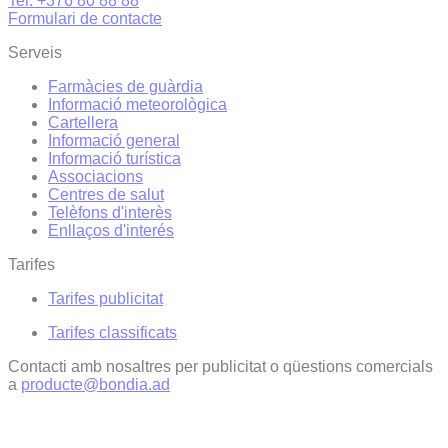
Tel. +376 80 88 88
Formulari de contacte
Serveis
Farmàcies de guàrdia
Informació meteorològica
Cartellera
Informació general
Informació turística
Associacions
Centres de salut
Telèfons d'interès
Enllaços d'interés
Tarifes
Tarifes publicitat
Tarifes classificats
Contacti amb nosaltres per publicitat o qüestions comercials
a
producte@bondia.ad