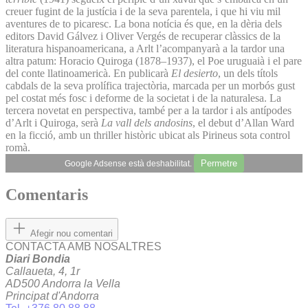
creuer fugint de la justícia i de la seva parentela, i que hi viu mil
aventures de to picaresc. La bona notícia és que, en la dèria dels
editors David Gálvez i Oliver Vergés de recuperar clàssics de la
literatura hispanoamericana, a Arlt l’acompanyarà a la tardor una
altra patum: Horacio Quiroga (1878–1937), el Poe uruguaià i el pare
del conte llatinoamericà. En publicarà
El desierto
, un dels títols
cabdals de la seva prolífica trajectòria, marcada per un morbós gust
pel costat més fosc i deforme de la societat i de la naturalesa. La
tercera novetat en perspectiva, també per a la tardor i als antípodes
d’Arlt i Quiroga, serà
La vall dels andosins
, el debut d’Allan Ward
en la ficció, amb un thriller històric ubicat als Pirineus sota control
romà.
Permetre
Google Adsense està deshabilitat.
Comentaris
Afegir nou comentari
CONTACTA AMB NOSALTRES
Diari Bondia
Callaueta, 4, 1r
AD500 Andorra la Vella
Principat d'Andorra