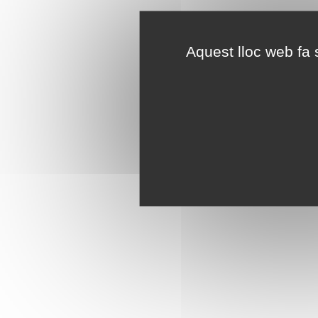
Aquest lloc web fa s