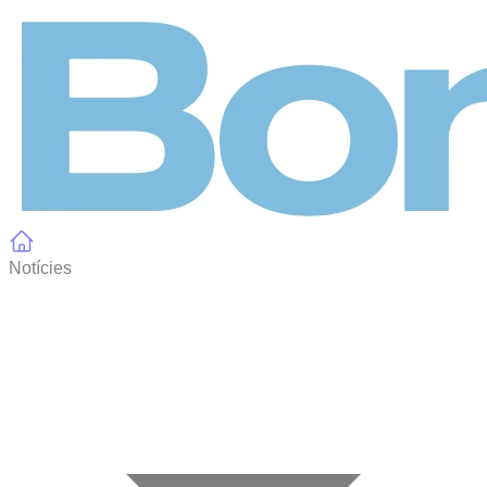
Panell de gestió de galetes
Notícies