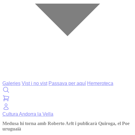
Galeries
Vist i no vist
Passava per aquí
Hemeroteca
Cultura
Andorra la Vella
Medusa hi torna amb Roberto Arlt i publicarà Quiroga, el Poe
uruguaià