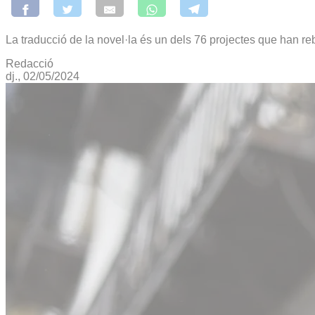
La traducció de la novel·la és un dels 76 projectes que han reb
Redacció
dj., 02/05/2024