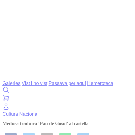
Galeries
Vist i no vist
Passava per aquí
Hemeroteca
Cultura
Nacional
Medusa traduirà ‘Pau de Gòsol’ al castellà