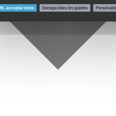
K, acceptar totes
Denega totes les galetes
Personalit