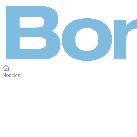
Panell de gestió de galetes
Notícies