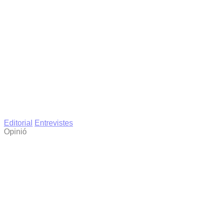
Editorial
Entrevistes
Opinió