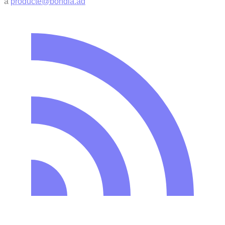
a
producte@bondia.ad