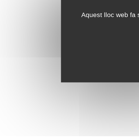
Aquest lloc web fa s