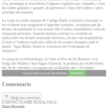
s’ha promogut la descoberta d’algunes esglésies poc visitades, s’han
fet visites gratuïtes i guiades al patrimoni i s’han ofert tallers i altres
activitats als museus.
La visita al centre emissor de l’antiga Ràdio Andorra a Encamp va
ser el darrer acte programat d’aquestes jornades, acompanyant als
tècnics de patrimoni hi van assistir fills d’antics treballadors i més de
cinquanta persones. Aquesta darrera activitat va consistir en
redescobrir els recents restaurats emissors, els que van popularitzar
el nom d’Andorra molt més enllà de les nostres fronteres amb el
famós “
Aquí Ràdio Andorra. Emissora del Principado de
Andorra
”.
A causa de la meteorologia, la visita al Roc de les Bruixes i a la
Farga del Madriu s’han hagut d’ajornar, la primera per al divendres
dia 30 de setembre i la segona per al dissabte dia 1 d’octubre.
Permetre
Google Adsense està deshabilitat.
Comentaris
Afegir nou comentari
CONTACTA AMB NOSALTRES
Diari Bondia