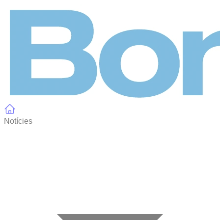
Panell de gestió de galetes
Notícies