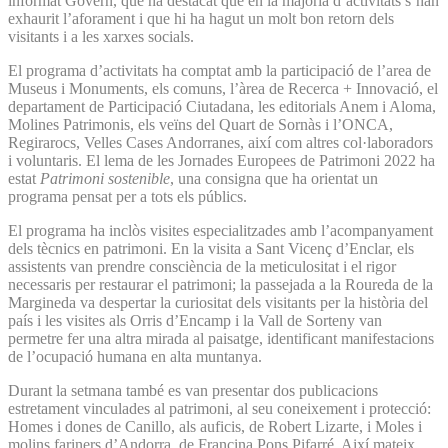
informat Govern, que ha destacat que en la majoria d’activitats s’han
exhaurit l’aforament i que hi ha hagut un molt bon retorn dels
visitants i a les xarxes socials.
El programa d’activitats ha comptat amb la participació de l’area de
Museus i Monuments, els comuns, l’àrea de Recerca + Innovació, el
departament de Participació Ciutadana, les editorials Anem i Aloma,
Molines Patrimonis, els veïns del Quart de Sornàs i l’ONCA,
Regirarocs, Velles Cases Andorranes, així com altres col·laboradors
i voluntaris. El lema de les Jornades Europees de Patrimoni 2022 ha
estat
Patrimoni sostenible
, una consigna que ha orientat un
programa pensat per a tots els públics.
El programa ha inclòs visites especialitzades amb l’acompanyament
dels tècnics en patrimoni. En la visita a Sant Vicenç d’Enclar, els
assistents van prendre consciència de la meticulositat i el rigor
necessaris per restaurar el patrimoni; la passejada a la Roureda de la
Margineda va despertar la curiositat dels visitants per la història del
país i les visites als Orris d’Encamp i la Vall de Sorteny van
permetre fer una altra mirada al paisatge, identificant manifestacions
de l’ocupació humana en alta muntanya.
Durant la setmana també es van presentar dos publicacions
estretament vinculades al patrimoni, al seu coneixement i protecció:
Homes i dones de Canillo, als auficis, de Robert Lizarte, i Moles i
molins fariners d’Andorra, de Francina Pons Pifarré. Així mateix,