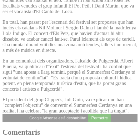
exhaurides van abaixar el teló. També hi han actuat amb totes les
localitats venudes el grup infantil El Pot Petit i Dani Martín, que va
ser el vocalista d'El Canto del Loco.
En total, han passat per l'escenari del festival set propostes que han
inclòs els catalans Nil Moliner i Sergio Dalma i també la madrilenya
Lola Índigo. El concert d'Els Pets, que havien d'actuar-hi ahir
dissabte, va acabar cancel·lant-se. Paral·lelament als caps de cartell,
s'ha muntat durant vuit dies una zona amb tendes, tallers i un mercat,
a més de música en directe.
En un comunicat dels organitzadors, l'alcalde de Puigcerdà, Albert
Piñeira, va qualificar d'"èxit" l'estrena del festival i ha confiat que
sigui "una aposta a llarg termini, perquè el Summerfest Cerdanya té
voluntat de continuïtat". "Es tracta d'una proposta cultural i lúdica
potent, en plena temporada turística d'estiu, que ha portat grans
concerts i artistes a Puigcerdà".
El president del grup Clipper's, Juli Guiu, va explicar que han
"complert l'objectiu" de convertir el Summerfest Cerdanya en una
realitat i ha celebrat "la gran acceptació i acollida que ha tingut".
Permetre
Google Adsense està deshabilitat.
Comentaris