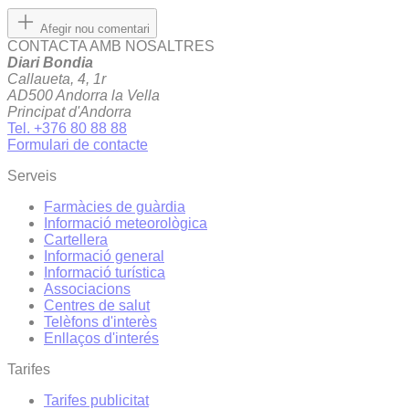
Afegir nou comentari
CONTACTA AMB NOSALTRES
Diari Bondia
Callaueta, 4, 1r
AD500 Andorra la Vella
Principat d'Andorra
Tel. +376 80 88 88
Formulari de contacte
Serveis
Farmàcies de guàrdia
Informació meteorològica
Cartellera
Informació general
Informació turística
Associacions
Centres de salut
Telèfons d'interès
Enllaços d'interés
Tarifes
Tarifes publicitat