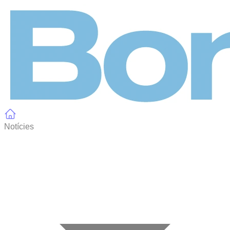
Panell de gestió de galetes
Notícies