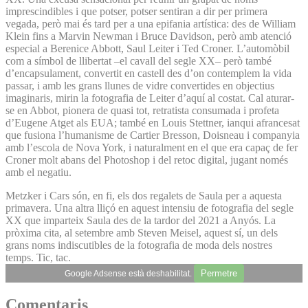
imprescindibles i que potser, potser sentiran a dir per primera
vegada, però mai és tard per a una epifania artística: des de William
Klein fins a Marvin Newman i Bruce Davidson, però amb atenció
especial a Berenice Abbott, Saul Leiter i Ted Croner. L’automòbil
com a símbol de llibertat –el cavall del segle XX– però també
d’encapsulament, convertit en castell des d’on contemplem la vida
passar, i amb les grans llunes de vidre convertides en objectius
imaginaris, mirin la fotografia de Leiter d’aquí al costat. Cal aturar-
se en Abbot, pionera de quasi tot, retratista consumada i profeta
d’Eugene Atget als EUA; també en Louis Stettner, ianqui afrancesat
que fusiona l’humanisme de Cartier Bresson, Doisneau i companyia
amb l’escola de Nova York, i naturalment en el que era capaç de fer
Croner molt abans del Photoshop i del retoc digital, jugant només
amb el negatiu.
Metzker i Cars són, en fi, els dos regalets de Saula per a aquesta
primavera. Una altra lliçó en aquest intensiu de fotografia del segle
XX que imparteix Saula des de la tardor del 2021 a Anyós. La
pròxima cita, al setembre amb Steven Meisel, aquest sí, un dels
grans noms indiscutibles de la fotografia de moda dels nostres
temps. Tic, tac.
Permetre
Google Adsense està deshabilitat.
Comentaris