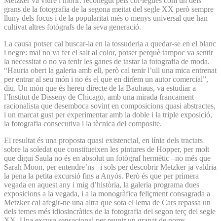
Metzker va viure i morir: reconegut pels col·legues com un dels
grans de la fotografia de la segona meitat del segle XX però sempre
lluny dels focus i de la popularitat més o menys universal que han
cultivat altres fotògrafs de la seva generació.
La causa potser cal buscar-la en la tossuderia a quedar-se en el blanc
i negre: mai no va fer el salt al color, potser perquè tampoc va sentir
la necessitat o no va tenir les ganes de tastar la fotografia de moda.
“Hauria obert la galeria amb ell, però cal tenir l’ull una mica entrenat
per entrar al seu món i no és el que en diríem un autor comercial”,
diu. Un món que és hereu directe de la Bauhaus, va estudiar a
l’Institut de Disseny de Chicago, amb una mirada francament
racionalista que desemboca sovint en composicions quasi abstractes,
i un marcat gust per experimentar amb la doble i la triple exposició,
la fotografia consecutiva i la tècnica del composite.
El resultat és una proposta quasi existencial, en línia dels tractats
sobre la soledat que constitueixen les pintures de Hopper, per molt
que digui Saula no és en absolut un fotògraf hermètic –no més que
Sarah Moon, per entendre’ns– i sols per descobrir Metzker ja valdria
la pena la petita excursió fins a Anyós. Però és que per primera
vegada en aquest any i mig d’història, la galeria programa dues
exposicions a la vegada, i a la monogràfica feliçment consagrada a
Metzker cal afegir-ne una altra que sota el lema de Cars repassa un
dels temes més idiosincràtics de la fotografia del segon terç del segle
XX. Una excusa sensacional per reunir un grapat de noms