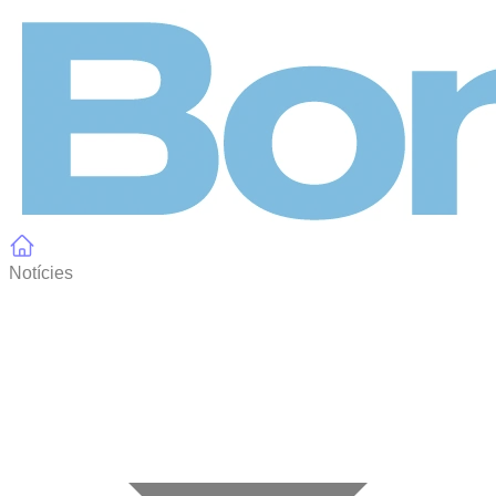
Panell de gestió de galetes
Notícies