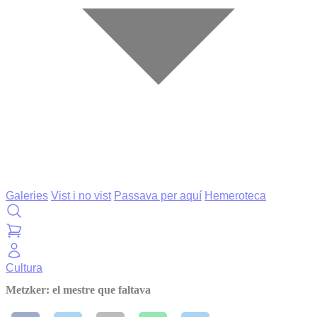
Galeries
Vist i no vist
Passava per aquí
Hemeroteca
Cultura
Metzker: el mestre que faltava