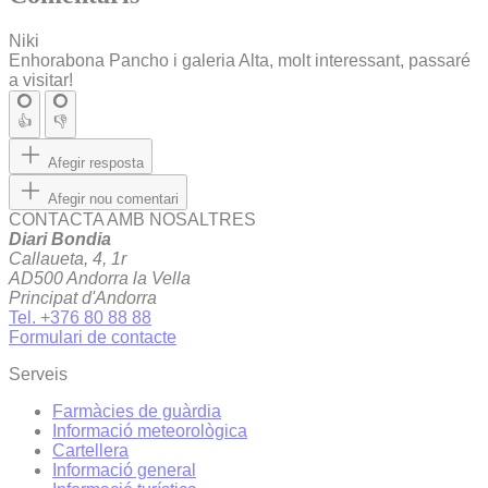
Niki
Enhorabona Pancho i galeria Alta, molt interessant, passaré
a visitar!
👍
👎
Afegir resposta
Afegir nou comentari
CONTACTA AMB NOSALTRES
Diari Bondia
Callaueta, 4, 1r
AD500 Andorra la Vella
Principat d'Andorra
Tel. +376 80 88 88
Formulari de contacte
Serveis
Farmàcies de guàrdia
Informació meteorològica
Cartellera
Informació general