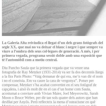
La Galeria Alta reivindica el llegat d’un dels grans fotògrafs del
segle XX, que mai no va deixar el blanc i negre i que sempre va
viure a l’ombra dels seus col·legues de generació. A més, i per
primera vegada, programa sessió doble amb una exposició que
té l’automòbil com a motiu central.
Diu Pancho Saula que la primera vegada que va veure una
fotografia de Ray Metzker (1931-2014) va ser fa dos decennis llargs
a la fira Paris Photo: “Vaig demanar de qui era, me’n van dir el nom
i no el coneixia. Em va caure la cara de vergonya”. Potser per
compensar, Metzker s’ha acabat convertint en el seu fotògraf de
capçalera, i això és molt dir en el cas d’un home com Saula,
acostumat a conviure amb Vivian Maier, Joel Meyerowitz, Sarah
Moon o Bruce Weber, per dir tan sols quatre dels autors que han
desfilat per Anyós. Però reflecteix la mena d’ostracisme en què