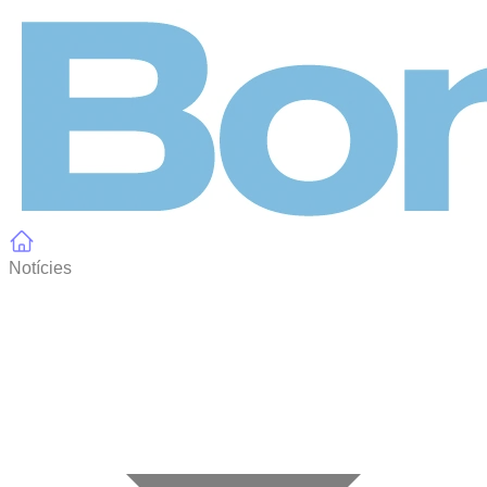
Panell de gestió de galetes
Notícies