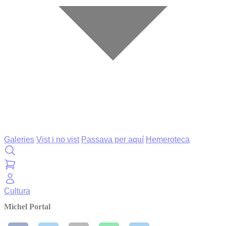
Galeries
Vist i no vist
Passava per aquí
Hemeroteca
Cultura
Michel Portal