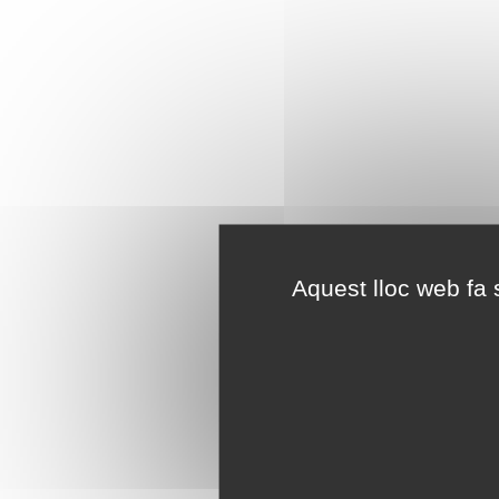
Aquest lloc web fa s