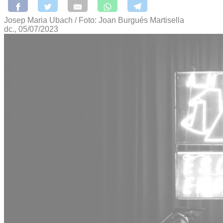
Josep Maria Ubach / Foto: Joan Burgués Martisella
dc., 05/07/2023