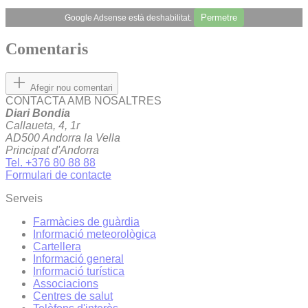
Permetre
Google Adsense està deshabilitat.
Comentaris
Afegir nou comentari
CONTACTA AMB NOSALTRES
Diari Bondia
Callaueta, 4, 1r
AD500 Andorra la Vella
Principat d'Andorra
Tel. +376 80 88 88
Formulari de contacte
Serveis
Farmàcies de guàrdia
Informació meteorològica
Cartellera
Informació general
Informació turística
Associacions
Centres de salut