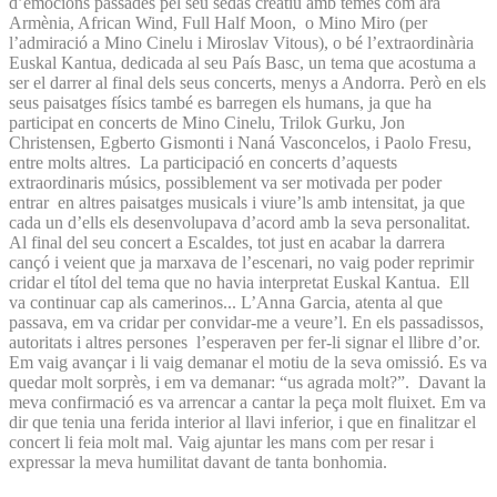
d’emocions passades pel seu sedàs creatiu amb temes com ara
Armènia, African Wind, Full Half Moon, o Mino Miro (per
l’admiració a Mino Cinelu i Miroslav Vitous), o bé l’extraordinària
Euskal Kantua, dedicada al seu País Basc, un tema que acostuma a
ser el darrer al final dels seus concerts, menys a Andorra. Però en els
seus paisatges físics també es barregen els humans, ja que ha
participat en concerts de Mino Cinelu, Trilok Gurku, Jon
Christensen, Egberto Gismonti i Naná Vasconcelos, i Paolo Fresu,
entre molts altres. La participació en concerts d’aquests
extraordinaris músics, possiblement va ser motivada per poder
entrar en altres paisatges musicals i viure’ls amb intensitat, ja que
cada un d’ells els desenvolupava d’acord amb la seva personalitat.
Al final del seu concert a Escaldes, tot just en acabar la darrera
cançó i veient que ja marxava de l’escenari, no vaig poder reprimir
cridar el títol del tema que no havia interpretat Euskal Kantua. Ell
va continuar cap als camerinos... L’Anna Garcia, atenta al que
passava, em va cridar per convidar-me a veure’l. En els passadissos,
autoritats i altres persones l’esperaven per fer-li signar el llibre d’or.
Em vaig avançar i li vaig demanar el motiu de la seva omissió. Es va
quedar molt sorprès, i em va demanar: “us agrada molt?”. Davant la
meva confirmació es va arrencar a cantar la peça molt fluixet. Em va
dir que tenia una ferida interior al llavi inferior, i que en finalitzar el
concert li feia molt mal. Vaig ajuntar les mans com per resar i
expressar la meva humilitat davant de tanta bonhomia.