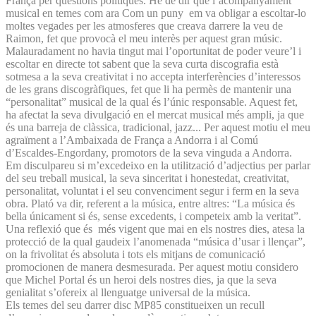
França per qüestions polítiques. He de dir que l’acompanyament
musical en temes com ara Com un puny em va obligar a escoltar-lo
moltes vegades per les atmosferes que creava darrere la veu de
Raimon, fet que provocà el meu interès per aquest gran músic.
Malauradament no havia tingut mai l’oportunitat de poder veure’l i
escoltar en directe tot sabent que la seva curta discografia està
sotmesa a la seva creativitat i no accepta interferències d’interessos
de les grans discogràfiques, fet que li ha permès de mantenir una
“personalitat” musical de la qual és l’únic responsable. Aquest fet,
ha afectat la seva divulgació en el mercat musical més ampli, ja que
és una barreja de clàssica, tradicional, jazz... Per aquest motiu el meu
agraïment a l’Ambaixada de França a Andorra i al Comú
d’Escaldes-Engordany, promotors de la seva vinguda a Andorra.
Em disculpareu si m’excedeixo en la utilització d’adjectius per parlar
del seu treball musical, la seva sinceritat i honestedat, creativitat,
personalitat, voluntat i el seu convenciment segur i ferm en la seva
obra. Plató va dir, referent a la música, entre altres: “La música és
bella únicament si és, sense excedents, i competeix amb la veritat”.
Una reflexió que és més vigent que mai en els nostres dies, atesa la
protecció de la qual gaudeix l’anomenada “música d’usar i llençar”,
on la frivolitat és absoluta i tots els mitjans de comunicació
promocionen de manera desmesurada. Per aquest motiu considero
que Michel Portal és un heroi dels nostres dies, ja que la seva
genialitat s’ofereix al llenguatge universal de la música.
Els temes del seu darrer disc MP85 constitueixen un recull