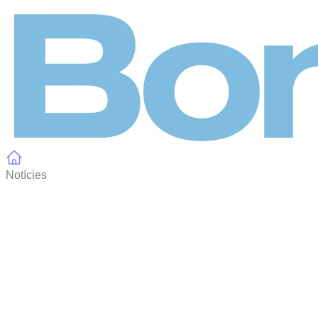
Panell de gestió de galetes
Notícies