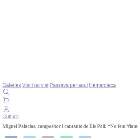
Galeries
Vist i no vist
Passava per aquí
Hemeroteca
Cultura
Miguel Palacios, compositor i cantants de Els Pali: “No fem ‘fla