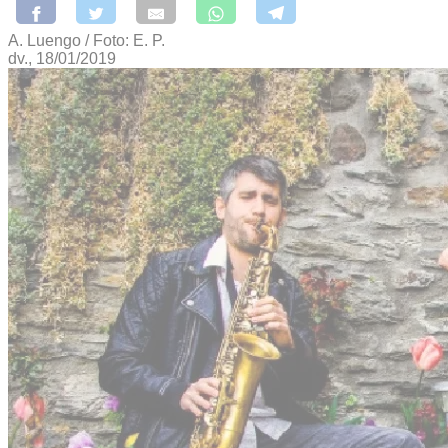
A. Luengo / Foto: E. P.
dv., 18/01/2019