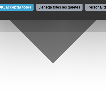
K, acceptar totes
Denega totes les galetes
Personalit