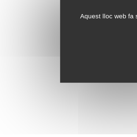
Aquest lloc web fa s