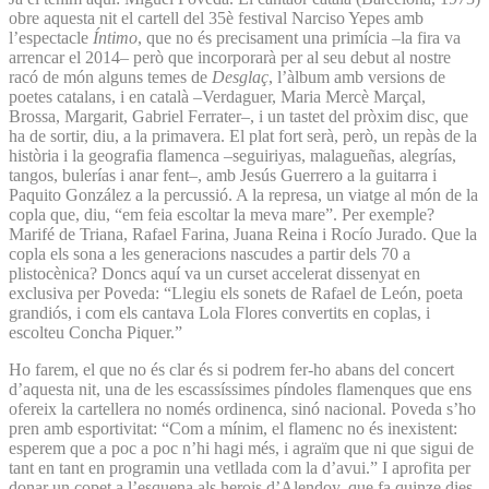
obre aquesta nit el cartell del 35è festival Narciso Yepes amb
l’espectacle
Íntimo
, que no és precisament una primícia –la fira va
arrencar el 2014– però que incorporarà per al seu debut al nostre
racó de món alguns temes de
Desglaç
, l’àlbum amb versions de
poetes catalans, i en català –Verdaguer, Maria Mercè Marçal,
Brossa, Margarit, Gabriel Ferrater–, i un tastet del pròxim disc, que
ha de sortir, diu, a la primavera. El plat fort serà, però, un repàs de la
història i la geografia flamenca –seguiriyas, malagueñas, alegrías,
tangos, bulerías i anar fent–, amb Jesús Guerrero a la guitarra i
Paquito González a la percussió. A la represa, un viatge al món de la
copla que, diu, “em feia escoltar la meva mare”. Per exemple?
Marifé de Triana, Rafael Farina, Juana Reina i Rocío Jurado. Que la
copla els sona a les generacions nascudes a partir dels 70 a
plistocènica? Doncs aquí va un curset accelerat dissenyat en
exclusiva per Poveda: “Llegiu els sonets de Rafael de León, poeta
grandiós, i com els cantava Lola Flores convertits en coplas, i
escolteu Concha Piquer.”
Ho farem, el que no és clar és si podrem fer-ho abans del concert
d’aquesta nit, una de les escassíssimes píndoles flamenques que ens
ofereix la cartellera no només ordinenca, sinó nacional. Poveda s’ho
pren amb esportivitat: “Com a mínim, el flamenc no és inexistent:
esperem que a poc a poc n’hi hagi més, i agraïm que ni que sigui de
tant en tant en programin una vetllada com la d’avui.” I aprofita per
donar un copet a l’esquena als herois d’Alendoy, que fa quinze dies