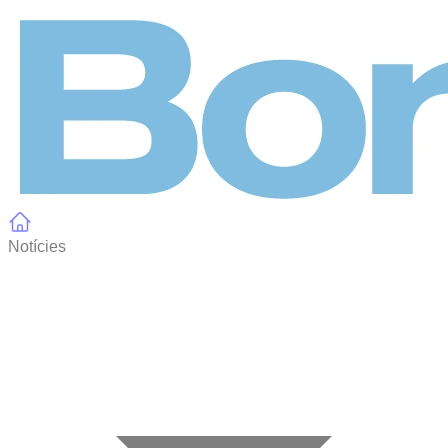
Panell de gestió de galetes
Notícies