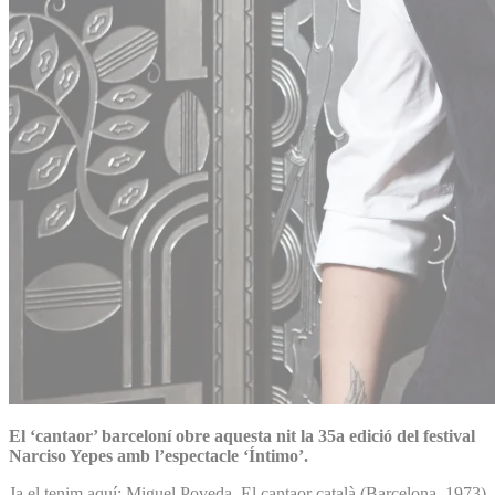
El ‘cantaor’ barceloní obre aquesta nit la 35a edició del festival
Narciso Yepes amb l’espectacle ‘Íntimo’.
Ja el tenim aquí: Miguel Poveda. El cantaor català (Barcelona, 1973)