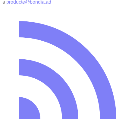
a
producte@bondia.ad