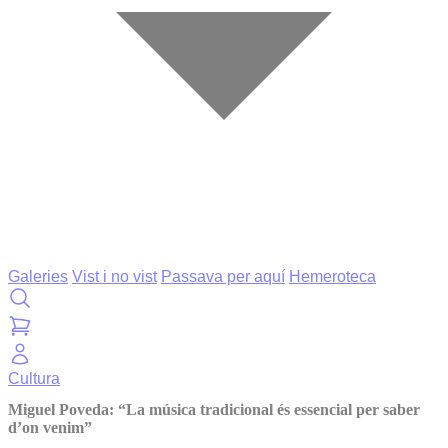
Galeries
Vist i no vist
Passava per aquí
Hemeroteca
Cultura
Miguel Poveda: “La música tradicional és essencial per saber
d’on venim”