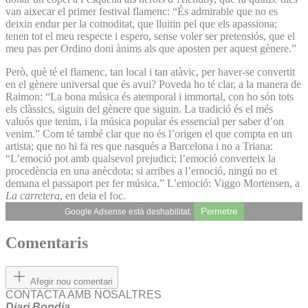
van aixecar el primer festival flamenc: “És admirable que no es
deixin endur per la comoditat, que lluitin pel que els apassiona;
tenen tot el meu respecte i espero, sense voler ser pretensiós, que el
meu pas per Ordino doni ànims als que aposten per aquest gènere.”
Però, què té el flamenc, tan local i tan atàvic, per haver-se convertit
en el gènere universal que és avui? Poveda ho té clar, a la manera de
Raimon: “La bona música és atemporal i immortal, con ho són tots
els clàssics, siguin del gènere que siguin. La tradició és el més
valuós que tenim, i la música popular és essencial per saber d’on
venim.” Com té també clar que no és l’origen el que compta en un
artista; que no hi fa res que nasqués a Barcelona i no a Triana:
“L’emoció pot amb qualsevol prejudici; l’emoció converteix la
procedència en una anècdota; si arribes a l’emoció, ningú no et
demana el passaport per fer música.” L’emoció: Viggo Mortensen, a
La carretera
, en deia el foc.
Permetre
Google Adsense està deshabilitat.
Comentaris
Afegir nou comentari
CONTACTA AMB NOSALTRES
Diari Bondia