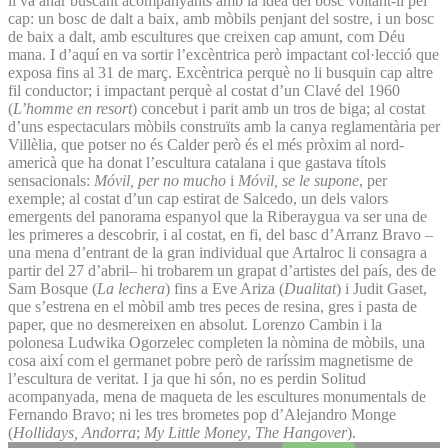
li va anar buscant acompanyants amb la idea del bosc voltant-li pel
cap: un bosc de dalt a baix, amb mòbils penjant del sostre, i un bosc
de baix a dalt, amb escultures que creixen cap amunt, com Déu
mana. I d’aquí en va sortir l’excèntrica però impactant col·lecció que
exposa fins al 31 de març. Excèntrica perquè no li busquin cap altre
fil conductor; i impactant perquè al costat d’un Clavé del 1960
(
L’homme en resort
) concebut i parit amb un tros de biga; al costat
d’uns espectaculars mòbils construïts amb la canya reglamentària per
Villèlia, que potser no és Calder però és el més pròxim al nord-
americà que ha donat l’escultura catalana i que gastava títols
sensacionals:
Móvil, per no mucho
i
Móvil, se le supone
, per
exemple; al costat d’un cap estirat de Salcedo, un dels valors
emergents del panorama espanyol que la Riberaygua va ser una de
les primeres a descobrir, i al costat, en fi, del basc d’Arranz Bravo –
una mena d’entrant de la gran individual que Artalroc li consagra a
partir del 27 d’abril– hi trobarem un grapat d’artistes del país, des de
Sam Bosque (
La lechera
) fins a Eve Ariza (
Dualitat
) i Judit Gaset,
que s’estrena en el mòbil amb tres peces de resina, gres i pasta de
paper, que no desmereixen en absolut. Lorenzo Cambin i la
polonesa Ludwika Ogorzelec completen la nòmina de mòbils, una
cosa així com el germanet pobre però de raríssim magnetisme de
l’escultura de veritat. I ja que hi són, no es perdin Solitud
acompanyada, mena de maqueta de les escultures monumentals de
Fernando Bravo; ni les tres brometes pop d’Alejandro Monge
(
Hollidays, Andorra
;
My Little Money
,
The Hangover
).